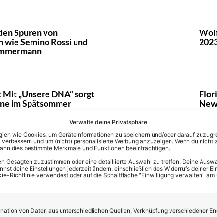
 den Spuren von
Wolf
n wie Semino Rossi und
2023
immermann
: Mit „Unsere DNA“ sorgt
Flor
aune im Spätsommer
New
Verwalte deine Privatsphäre
en wie Cookies, um Geräteinformationen zu speichern und/oder darauf zuzugrei
 verbessern und um (nicht) personalisierte Werbung anzuzeigen. Wenn du nicht 
kann dies bestimmte Merkmale und Funktionen beeinträchtigen.
mann: Duett mit dänischem
Andr
n Gesagten zuzustimmen oder eine detaillierte Auswahl zu treffen. Deine Auswah
euem Album
zum 
st deine Einstellungen jederzeit ändern, einschließlich des Widerrufs deiner Ein
kie-Richtlinie verwendest oder auf die Schaltfläche "Einwilligung verwalten" am
ation von Daten aus unterschiedlichen Quellen, Verknüpfung verschiedener En
Weihnachtsalbum in Kürze
Anna