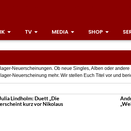
IK
TV
MEDIA
SHOP
SE
 Schlager-Neuerscheinungen. Ob neue Singles, Alben oder ander
chlager-Neuerscheinung mehr. Wir stellen Euch Titel vor und b
Julia Lindholm: Duett „Die
Andr
 erscheint kurz vor Nikolaus
„Wei