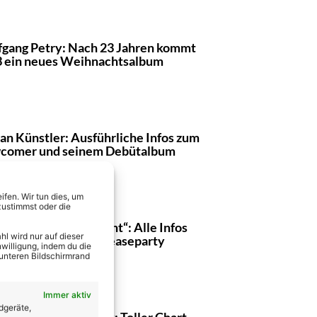
gang Petry: Nach 23 Jahren kommt
 ein neues Weihnachtsalbum
ian Künstler: Ausführliche Infos zum
comer und seinem Debütalbum
fen. Wir tun dies, um
zustimmst oder die
ea Berg – „Weihnacht“: Alle Infos
l wird nur auf dieser
Vorverkauf und Releaseparty
willigung, indem du die
 unteren Bildschirmrand
Immer aktiv
dgeräte,
-Carina Woitschack: Toller Chart-