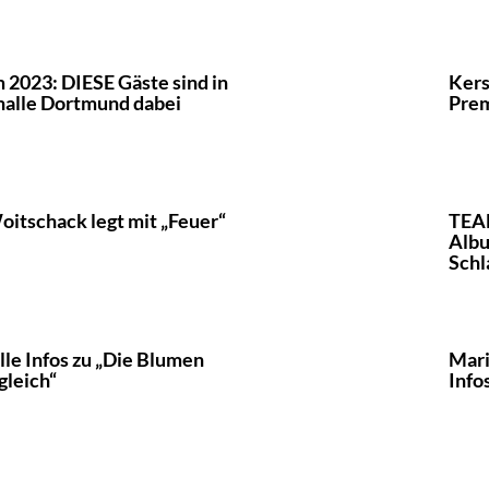
2023: DIESE Gäste sind in
Kers
halle Dortmund dabei
Prem
itschack legt mit „Feuer“
TEAM
Albu
Sch
lle Infos zu „Die Blumen
Mari
gleich“
Info