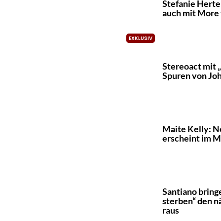
Stefanie Herte
auch mit More
Stereoact mit „
Spuren von Jo
Maite Kelly: N
erscheint im M
Santiano bringe
sterben“ den 
raus