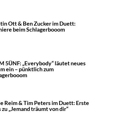
tin Ott & Ben Zucker im Duett:
iere beim Schlagerbooom
 5ÜNF: „Everybody“ läutet neues
m ein – pünktlich zum
lagerbooom
e Reim & Tim Peters im Duett: Erste
s zu „Jemand träumt von dir“