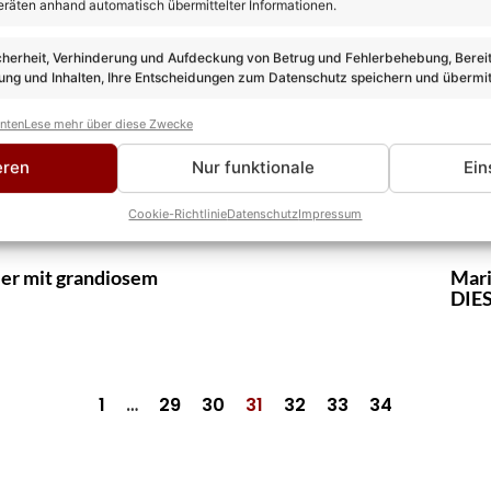
eräten anhand automatisch übermittelter Informationen.
Erfo
cherheit, Verhinderung und Aufdeckung von Betrug und Fehlerbehebung, Bereit
ng und Inhalten, Ihre Entscheidungen zum Datenschutz speichern und übermit
anten
Lese mehr über diese Zwecke
Wird sein neuer Song ein
Juli
von 
eren
Nur funktionale
Ein
Cookie-Richtlinie
Datenschutz
Impressum
eer mit grandiosem
Mari
DIES
1
…
29
30
31
32
33
34