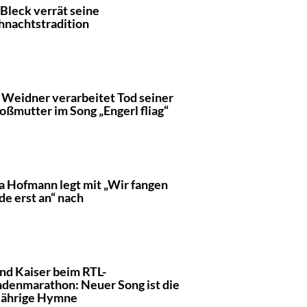
 Bleck verrät seine
nachtstradition
Weidner verarbeitet Tod seiner
oßmutter im Song „Engerl fliag“
a Hofmann legt mit „Wir fangen
de erst an“ nach
nd Kaiser beim RTL-
denmarathon: Neuer Song ist die
jährige Hymne