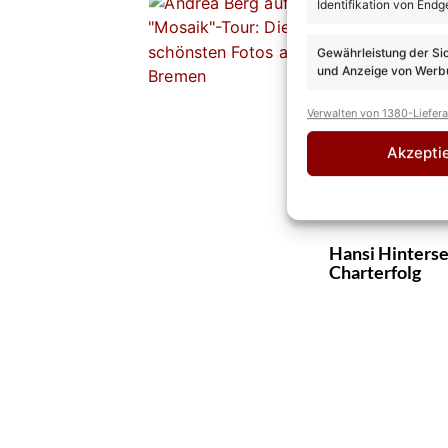
Identifikation von Endg
vorbestellbar
Gewährleistung der Si
und Anzeige von Werbu
Verwalten von 1380-Liefer
Max Weidner: 
Wiesn-Hit?
Akzepti
Hansi Hinters
Charterfolg