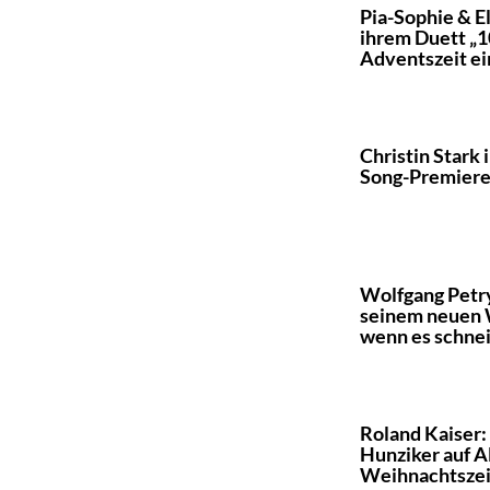
Pia-Sophie & E
ihrem Duett „1
Adventszeit ei
Christin Stark 
Song-Premiere
Wolfgang Petry
seinem neuen
wenn es schnei
Roland Kaiser:
Hunziker auf 
Weihnachtszei