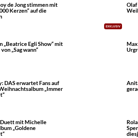
loy de Jong stimmen mit
Olaf
000 Kerzen“ auf die
Weih
n
in „Beatrice Egli Show“ mit
Max 
 von „Sag wann“
Urgr
: DAS erwartet Fans auf
Anit
 Weihnachtsalbum „Immer
gera
t“
 Duett mit Michelle
Rola
Album „Goldene
Spen
t“
dies