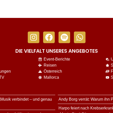
DIE VIELFALT UNSERES ANGEBOTES
Event-Berichte
U
Reisen
S
nungen
Österreich
F
 TV
Mallorca
S
„Musik verbindet – und genau
Andy Borg verrät: Warum ihn Pe
Harpo feiert nach Krebserkra