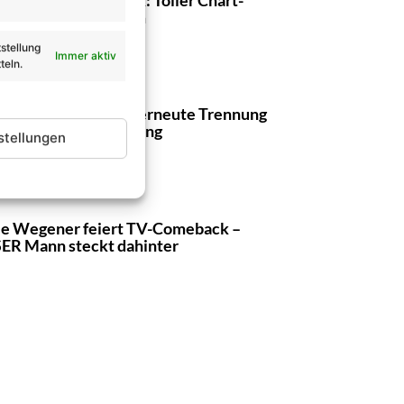
lg mit Best-Of Album
stellung
Immer aktiv
teln.
an Reim verarbeitet erneute Trennung
seiner Freundin in Song
stellungen
e Wegener feiert TV-Comeback –
ER Mann steckt dahinter