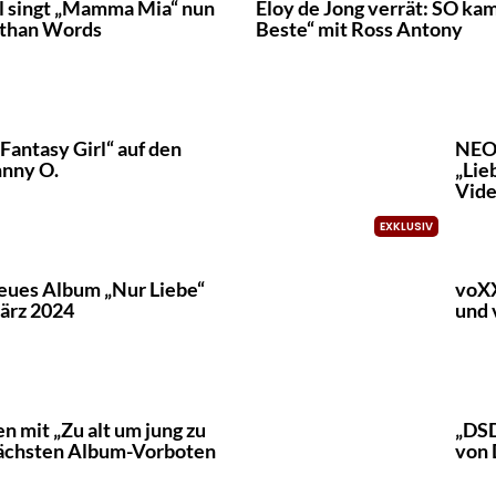
l singt „Mamma Mia“ nun
Eloy de Jong verrät: SO kam
 than Words
Beste“ mit Ross Antony
Fantasy Girl“ auf den
NEON
hnny O.
„Lie
Vid
eues Album „Nur Liebe“
voXX
ärz 2024
und 
n mit „Zu alt um jung zu
„DSD
nächsten Album-Vorboten
von 