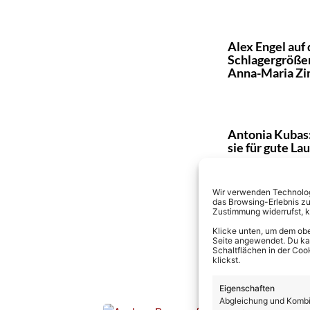
Alex Engel auf
Schlagergröße
Anna-Maria Z
Antonia Kubas
sie für gute L
Wir verwenden Technologi
das Browsing-Erlebnis zu
Zustimmung widerrufst, 
Alexandra Hof
Klicke unten, um dem obe
Popstar auf n
Seite angewendet. Du kann
Schaltflächen in der Coo
klickst.
Eigenschaften
Abgleichung und Kombin
Andrea Berg: 