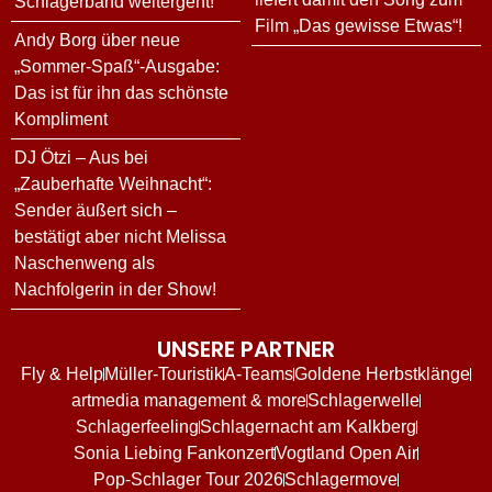
Schlagerband weitergeht!
Film „Das gewisse Etwas“!
Andy Borg über neue
„Sommer-Spaß“-Ausgabe:
Das ist für ihn das schönste
Kompliment
DJ Ötzi – Aus bei
„Zauberhafte Weihnacht“:
Sender äußert sich –
bestätigt aber nicht Melissa
Naschenweng als
Nachfolgerin in der Show!
UNSERE PARTNER
Fly & Help
Müller-Touristik
A-Teams
Goldene Herbstklänge
artmedia management & more
Schlagerwelle
Schlagerfeeling
Schlagernacht am Kalkberg
Sonia Liebing Fankonzert
Vogtland Open Air
Pop-Schlager Tour 2026
Schlagermove