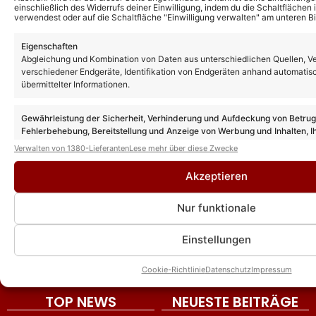
einschließlich des Widerrufs deiner Einwilligung, indem du die Schaltflächen 
verwendest oder auf die Schaltfläche "Einwilligung verwalten" am unteren Bi
Eigenschaften
Abgleichung und Kombination von Daten aus unterschiedlichen Quellen, V
verschiedener Endgeräte, Identifikation von Endgeräten anhand automatis
übermittelter Informationen.
Gewährleistung der Sicherheit, Verhinderung und Aufdeckung von Betru
Fehlerbehebung, Bereitstellung und Anzeige von Werbung und Inhalten, I
Entscheidungen zum Datenschutz speichern und übermitteln.
Verwalten von 1380-Lieferanten
Lese mehr über diese Zwecke
Akzeptieren
DIE VIELFALT UNSERES ANGEBOTES
Nur funktionale
News
Event-Berichte
Unterhaltung
Interviews
Reisen
Star-Biografien
Einstellungen
Neuerscheinungen
Österreich
Fotogalerien
Schlager im TV
Mallorca
Schlagervideos
Cookie-Richtlinie
Datenschutz
Impressum
TOP NEWS
NEUESTE BEITRÄGE