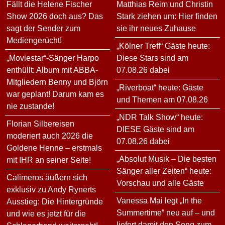
Fällt die Helene Fischer
Matthias Reim und Christin
Show 2026 doch aus? Das
Stark ziehen um: Hier finden
sagt der Sender zum
sie ihr neues Zuhause
Mediengerücht!
„Kölner Treff“ Gäste heute:
„Moviestar“-Sänger Harpo
Diese Stars sind am
enthüllt: Album mit ABBA-
07.08.26 dabei
Mitgliedern Benny und Björn
„Riverboat“ heute: Gäste
war geplant! Darum kam es
und Themen am 07.08.26
nie zustande!
„NDR Talk Show“ heute:
Florian Silbereisen
DIESE Gäste sind am
moderiert auch 2026 die
07.08.26 dabei
Goldene Henne – erstmals
„Absolut Musik – Die besten
mit IHR an seiner Seite!
Sänger aller Zeiten“ heute:
Calimeros äußern sich
Vorschau und alle Gäste
exklusiv zu Andy Rynerts
Vanessa Mai legt „In the
Ausstieg: Die Hintergründe
Summertime“ neu auf – und
und wie es jetzt für die
liefert damit den Song zum