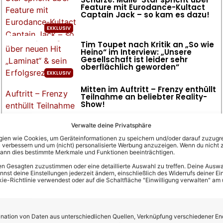
Feature mit Eurodance-Kultact
Captain Jack – so kam es dazu!
Tim Toupet nach Kritik an „So wie
Heino“ im Interview: „Unsere
Gesellschaft ist leider sehr
oberflächlich geworden“
Mitten im Auftritt – Frenzy enthüllt
Teilnahme an beliebter Reality-
Show!
Verwalte deine Privatsphäre
en wie Cookies, um Geräteinformationen zu speichern und/oder darauf zuzugrei
 verbessern und um (nicht) personalisierte Werbung anzuzeigen. Wenn du nicht 
kann dies bestimmte Merkmale und Funktionen beeinträchtigen.
n Gesagten zuzustimmen oder eine detaillierte Auswahl zu treffen. Deine Auswah
st deine Einstellungen jederzeit ändern, einschließlich des Widerrufs deiner Ein
kie-Richtlinie verwendest oder auf die Schaltfläche "Einwilligung verwalten" am
ation von Daten aus unterschiedlichen Quellen, Verknüpfung verschiedener En