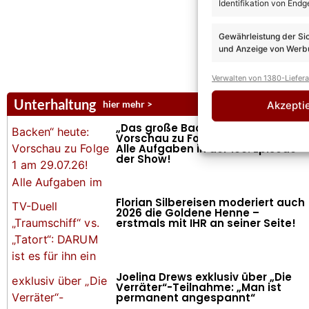
Identifikation von Endg
Gewährleistung der Si
und Anzeige von Werbu
Verwalten von 1380-Liefer
Unterhaltung
hier mehr >
Akzepti
„Das große Backen“ heute:
Vorschau zu Folge 2 am 05.08.26!
Alle Aufgaben in der 100. Episode
der Show!
Florian Silbereisen moderiert auch
2026 die Goldene Henne –
erstmals mit IHR an seiner Seite!
Joelina Drews exklusiv über „Die
Verräter“-Teilnahme: „Man ist
permanent angespannt“