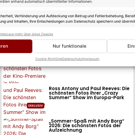
eräten anhand automatisch übermittelter Informationen.
cherheit, Verhinderung und Aufdeckung von Betrug und Fehlerbehebung, Bereit
ng und Inhalten, Ihre Entscheidungen zum Datenschutz speichern und übermit
anten
Lese mehr über diese Zwecke
Fotogalerien
alle Fotogalerien >
eren
Nur funktionale
Ein
„Die Verräter“ 2026: Die schönsten
Cookie-Richtlinie
Datenschutz
Impressum
Fotos der Kino-Premiere in Köln
Ross Antony und Paul Reeves: Die
schönsten Fotos ihrer „Crazy
Summer“ Show im Europa-Park
„Sommer-Spaß mit Andy Borg“
2026: Die schönsten Fotos der
Aufzeichnung