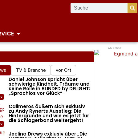
RVICE
ANZEIGE
ews
TV & Branche
vor Ort
Daniel Johnson spricht über
schwierige Kindheit, Träume und
seine Rolle in BLINDED by DELIGHT:
„Sprachlos vor Glück“
Calimeros äußern sich exklusiv
zu Andy Rynerts Ausstieg: Die
Hintergründe und wie es jetzt für
die Schlagerband weitergeht!
b Hits für Maite Kelly und Helene Fischer 
our steht jetzt vor der Absage: ela. sendet
Joelina Drews exklusiv über „Die
n Appell an ihre Fans!