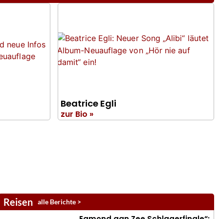
Beatrice Egli
zur Bio »
Reisen
alle Berichte >
„Egmond aan Zee Schlagerfinale“: