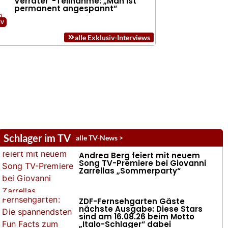
Verräter“-Teilnahme: „Man ist
permanent angespannt“
alle Exklusiv-Interviews
Schlager im TV
alle TV-News >
Andrea Berg feiert mit neuem
Song TV-Premiere bei Giovanni
Zarrellas „Sommerparty“
ZDF-Fernsehgarten Gäste
nächste Ausgabe: Diese Stars
sind am 16.08.26 beim Motto
„Italo-Schlager“ dabei