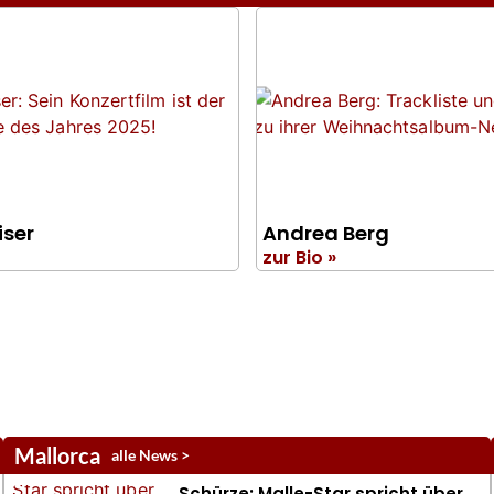
iser
Andrea Berg
zur Bio »
Mallorca
alle News >
Schürze: Malle-Star spricht über