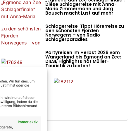
Diese Schlagerreise mit Anna-
Maria Zimmermann und Jörg
Bausch macht Lust auf mehr
Schlagerreise-Tipp! Hörerreise zu
den schönsten Fjorden
Norwegens – von Radio
Schlagerparadies
Partyreisen im Herbst 2026 vom
Wangerland bis Egmond an Zee:
DIESE Highlights hat Müller-
Touristik zu bieten!
fen. Wir tun dies, um
zustimmst oder die
l wird nur auf dieser
willigung, indem du die
 unteren Bildschirmrand
Immer aktiv
dgeräte,