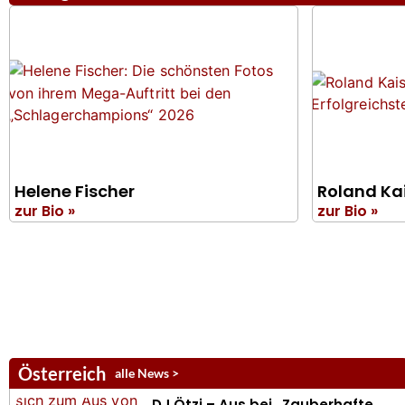
Helene Fischer
Roland Ka
zur Bio »
zur Bio »
Österreich
alle News >
DJ Ötzi – Aus bei „Zauberhafte