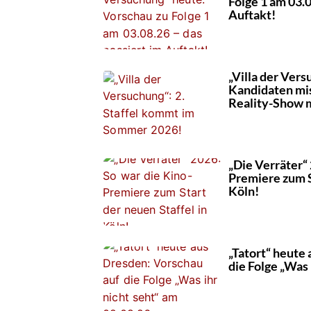
Folge 1 am 03.0
Auftakt!
„Villa der Ver
Kandidaten mis
Reality-Show m
„Die Verräter“
Premiere zum S
Köln!
„Tatort“ heute
die Folge „Was 