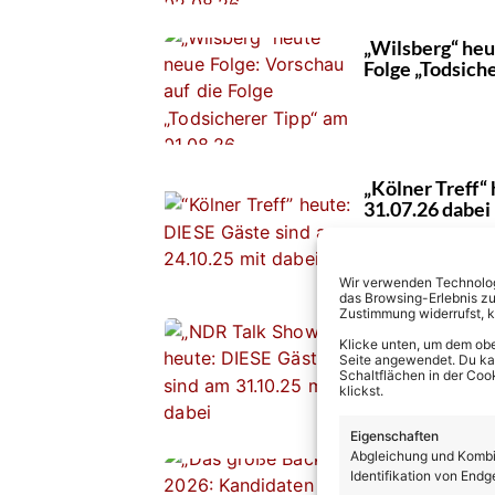
„Wilsberg“ heu
Folge „Todsich
„Kölner Treff“
31.07.26 dabei
Wir verwenden Technologi
das Browsing-Erlebnis zu
Zustimmung widerrufst, 
„NDR Talk Show
Klicke unten, um dem obe
am 31.07.26 da
Seite angewendet. Du kann
Schaltflächen in der Coo
klickst.
Eigenschaften
Abgleichung und Kombin
„Das große Bac
Identifikation von Endg
Folge 1? Und w