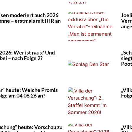
eisen moderiert auch 2026
Joel
nne – erstmals mit IHR an
Verr
ange
 2026: Wer ist raus? Und
„Sch
bei – nach Folge 2?
sieg
Poot
ar“ heute: Welche Promis
„Vil
olge am 04.08.26 an?
Folg
suchung“ heute: Vorschau zu
„Vil