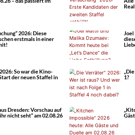
8.26 – das passiert im
Alle
Real
suchung“ 2026: Diese
Joel
chen erstmals in einer
dies
it!
Lieb
 2026: So war die Kino-
„Die
tart der neuen Staffel in
1?
 aus Dresden: Vorschau auf
„Kit
ihr nicht seht“ am 02.08.26
Gäst