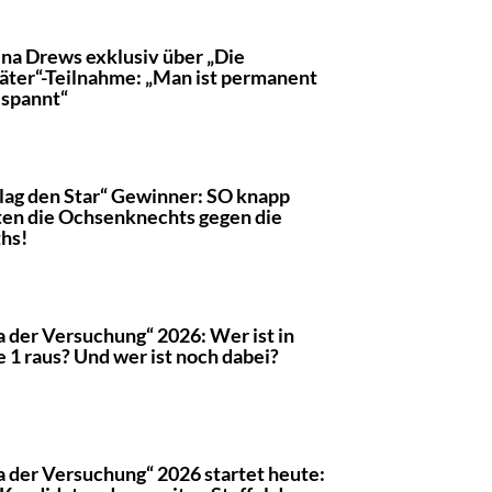
ina Drews exklusiv über „Die
äter“-Teilnahme: „Man ist permanent
spannt“
lag den Star“ Gewinner: SO knapp
ten die Ochsenknechts gegen die
hs!
la der Versuchung“ 2026: Wer ist in
e 1 raus? Und wer ist noch dabei?
la der Versuchung“ 2026 startet heute: