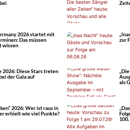
bei
Zeit
ermany 2026 startet mit
„Ina
rminen: Das müssen
zur 
t wissen
2026: Diese Stars treten
„Die
bei der Gala auf
Ausg
als 
ken“ 2026: Wer ist raus in
„Das
er erhielt wie viel Punkte?
Folg
100.