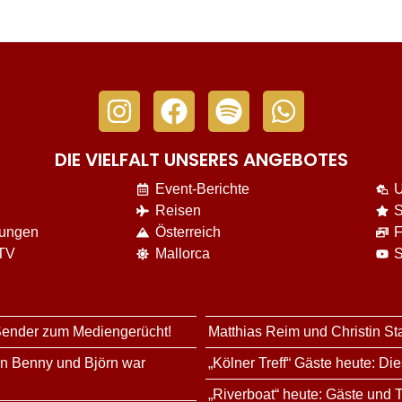
DIE VIELFALT UNSERES ANGEBOTES
Event-Berichte
U
Reisen
S
nungen
Österreich
F
 TV
Mallorca
S
 Sender zum Mediengerücht!
Matthias Reim und Christin St
rn Benny und Björn war
„Kölner Treff“ Gäste heute: Di
„Riverboat“ heute: Gäste und