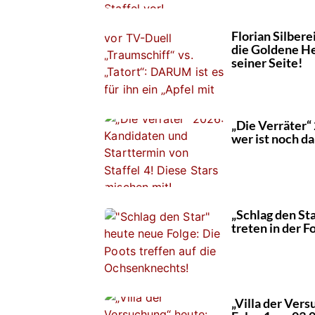
Florian Silber
die Goldene He
seiner Seite!
„Die Verräter“
wer ist noch da
„Schlag den St
treten in der F
„Villa der Ver