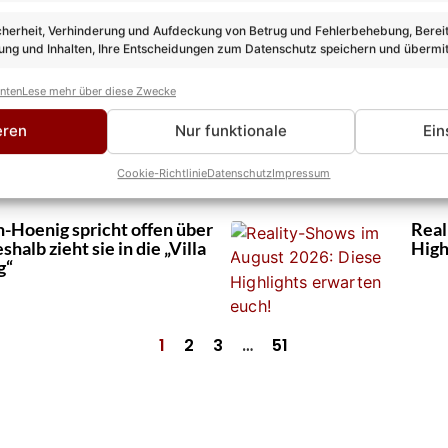
Auft
cherheit, Verhinderung und Aufdeckung von Betrug und Fehlerbehebung, Bereit
ng und Inhalten, Ihre Entscheidungen zum Datenschutz speichern und übermit
anten
Lese mehr über diese Zwecke
ken“ 2026: Neue Staffel
Ralp
 wir stellen Euch die
Verr
eren
Nur funktionale
Ein
r
nich
Cookie-Richtlinie
Datenschutz
Impressum
-Hoenig spricht offen über
Real
halb zieht sie in die „Villa
High
g“
1
2
3
…
51