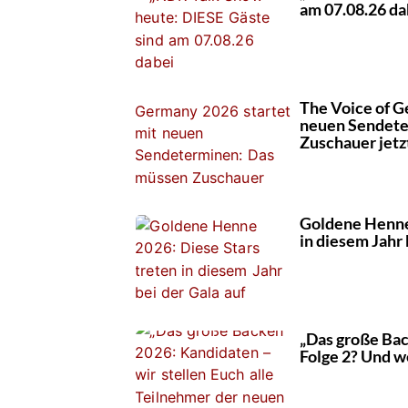
am 07.08.26 da
The Voice of G
neuen Sendete
Zuschauer jetz
Goldene Henne 
in diesem Jahr 
„Das große Bac
Folge 2? Und w