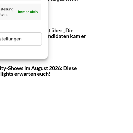
akt!
stellung
Immer aktiv
teln.
h Morgenstern verrät über „Die
äter“: Mit diesem Kandidaten kam er
stellungen
t auf einen Nenner!
ity-Shows im August 2026: Diese
lights erwarten euch!