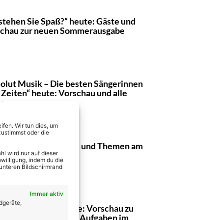
stehen Sie Spaß?“ heute: Gäste und
chau zur neuen Sommerausgabe
olut Musik – Die besten Sängerinnen
r Zeiten“ heute: Vorschau und alle
te
fen. Wir tun dies, um
zustimmst oder die
erboat“ heute: Gäste und Themen am
l wird nur auf dieser
7.26
willigung, indem du die
 unteren Bildschirmrand
Immer aktiv
dgeräte,
 große Backen“ heute: Vorschau zu
e 1 am 29.07.26! Alle Aufgaben im