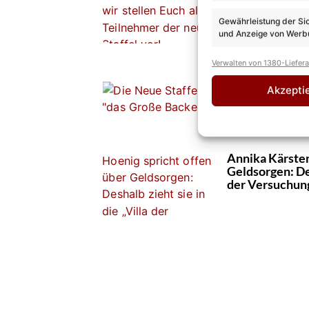
Gewährleistung der Si
und Anzeige von Werbu
Verwalten von 1380-Liefer
„Das große Bac
startet heute –
Akzepti
Kandidaten vo
Annika Kärsten
Geldsorgen: Des
der Versuchun