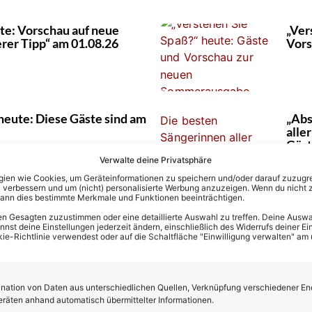
te: Vorschau auf neue
„Ver
erer Tipp“ am 01.08.26
Vors
 heute: Diese Gäste sind am
„Abs
alle
Gäs
Verwalte deine Privatsphäre
en wie Cookies, um Geräteinformationen zu speichern und/oder darauf zuzugrei
 verbessern und um (nicht) personalisierte Werbung anzuzeigen. Wenn du nicht 
kann dies bestimmte Merkmale und Funktionen beeinträchtigen.
“ heute: DIESE Gäste sind
„Riv
n Gesagten zuzustimmen oder eine detaillierte Auswahl zu treffen. Deine Auswah
bei
31.0
st deine Einstellungen jederzeit ändern, einschließlich des Widerrufs deiner Ein
kie-Richtlinie verwendest oder auf die Schaltfläche "Einwilligung verwalten" am
ation von Daten aus unterschiedlichen Quellen, Verknüpfung verschiedener En
ken“ 2026: Wer ist raus in
„Das
eräten anhand automatisch übermittelter Informationen.
er erhielt wie viel Punkte?
Folg