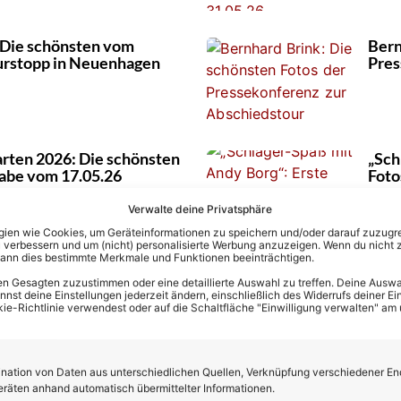
: Die schönsten vom
Bern
ourstopp in Neuenhagen
Pres
rten 2026: Die schönsten
„Sch
gabe vom 17.05.26
Foto
Verwalte deine Privatsphäre
en wie Cookies, um Geräteinformationen zu speichern und/oder darauf zuzugrei
 verbessern und um (nicht) personalisierte Werbung anzuzeigen. Wenn du nicht 
kann dies bestimmte Merkmale und Funktionen beeinträchtigen.
rten 2026: Die schönsten
Schl
n Gesagten zuzustimmen oder eine detaillierte Auswahl zu treffen. Deine Auswah
gabe vom 10.05.26
schö
st deine Einstellungen jederzeit ändern, einschließlich des Widerrufs deiner Ein
alle
kie-Richtlinie verwendest oder auf die Schaltfläche "Einwilligung verwalten" am
ation von Daten aus unterschiedlichen Quellen, Verknüpfung verschiedener En
tschen Schlagers“ 2026:
„Nac
eräten anhand automatisch übermittelter Informationen.