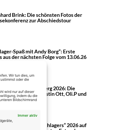
hard Brink: Die schönsten Fotos der
sekonferenz zur Abschiedstour
lager-Spaß mit Andy Borg“: Erste
s aus der nächsten Folge vom 13.06.26
fen. Wir tun dies, um
zustimmst oder die
agernacht am Kalkberg 2026: Die
l wird nur auf dieser
nsten Fotos von Kerstin Ott, Oli.P und
willigung, indem du die
n weiteren Stars
 unteren Bildschirmrand
Immer aktiv
dgeräte,
ht des Deutschen Schlagers“ 2026 auf