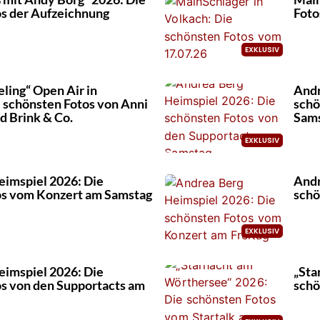
os der Aufzeichnung
Foto
ing“ Open Air in
Andr
 schönsten Fotos von Anni
schö
d Brink & Co.
Sam
eimspiel 2026: Die
Andr
os vom Konzert am Samstag
schö
eimspiel 2026: Die
„Sta
s von den Supportacts am
schö