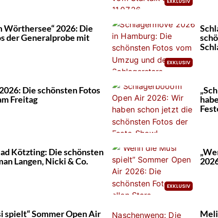
 Wörthersee“ 2026: Die
Schl
s der Generalprobe mit
schö
Schl
2026: Die schönsten Fotos
„Sch
am Freitag
habe
Fest
ad Kötzting: Die schönsten
„Wen
an Langen, Nicki & Co.
2026
i spielt“ Sommer Open Air
Meli