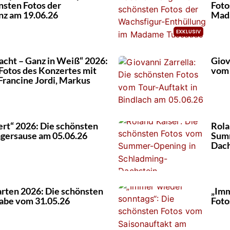
nsten Fotos der
Foto
nz am 19.06.26
Mad
acht – Ganz in Weiß“ 2026:
Giov
Fotos des Konzertes mit
vom 
rancine Jordi, Markus
ert“ 2026: Die schönsten
Rola
agersause am 05.06.26
Summ
Dach
rten 2026: Die schönsten
„Imm
gabe vom 31.05.26
Foto