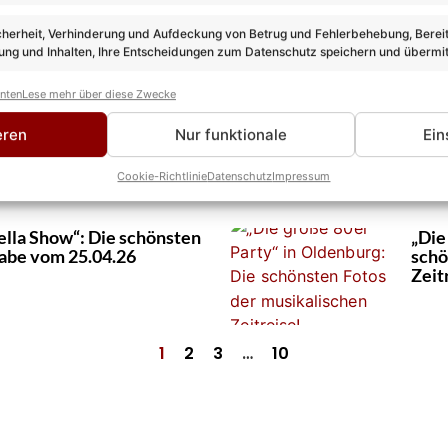
Fotos der Poolparty
Fuer
Bene
cherheit, Verhinderung und Aufdeckung von Betrug und Fehlerbehebung, Bereit
ng und Inhalten, Ihre Entscheidungen zum Datenschutz speichern und übermit
anten
Lese mehr über diese Zwecke
laf Henning & Co.: Exklusive
POP-
& Help – Ausflug auf
Prem
eren
Nur funktionale
Ein
Cookie-Richtlinie
Datenschutz
Impressum
ella Show“: Die schönsten
„Die
gabe vom 25.04.26
schö
Zeit
1
2
3
…
10