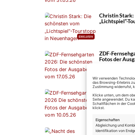
Christin Stark
„Lichtspiel“-T
ZDF-Fernsehga
Fotos der Aus
Wir verwenden Technologi
das Browsing-Erlebnis zu
Zustimmung widerrufst, 
ZDF-Fernsehga
Klicke unten, um dem obe
Fotos der Aus
Seite angewendet. Du kann
Schaltflächen in der Coo
klickst.
Eigenschaften
Abgleichung und Kombin
„Nacht des Deu
Identifikation von Endg