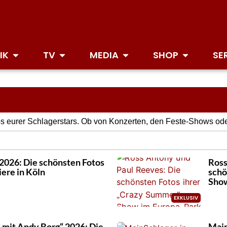
IK
TV
MEDIA
SHOP
SE
tos eurer Schlagerstars. Ob von Konzerten, den Feste-Shows 
 2026: Die schönsten Fotos
Ross
ere in Köln
schö
Show
mit Andy Borg“ 2026: Die
Main