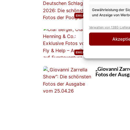
Die schönsten 
Gewährleistung der Si
und Anzeige von Werbu
Verwalten von 1380-Liefer
Olaf Berger, O
Fotos vom Fly 
Akzepti
Fuerteventura
„Giovanni Zarr
Fotos der Aus