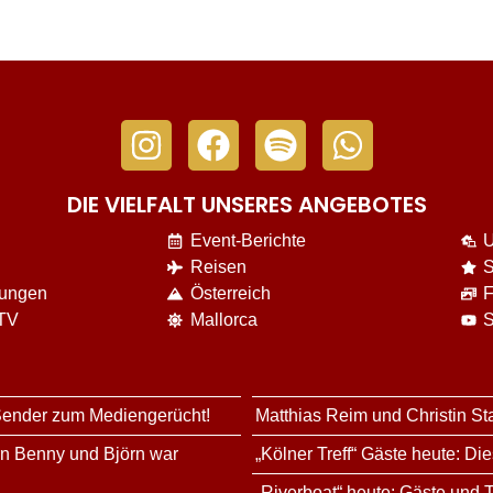
DIE VIELFALT UNSERES ANGEBOTES
Event-Berichte
U
Reisen
S
nungen
Österreich
F
 TV
Mallorca
S
 Sender zum Mediengerücht!
Matthias Reim und Christin St
rn Benny und Björn war
„Kölner Treff“ Gäste heute: Di
„Riverboat“ heute: Gäste und