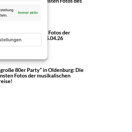
teventura: Die schönsten Fotos des
fizkonzertes!
stellung
Immer aktiv
teln.
Schlager Tour 2026: Fotos der
iere in Kamen am 25.04.26
stellungen
 große 80er Party“ in Oldenburg: Die
nsten Fotos der musikalischen
reise!