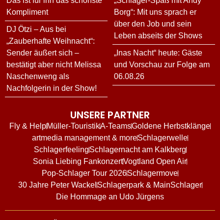
Das ist für ihn das schönste
„Schlager-Spaß mit Andy
Kompliment
Borg“: Mit uns sprach er
über den Job und sein
DJ Ötzi – Aus bei
Leben abseits der Shows
„Zauberhafte Weihnacht“:
Sender äußert sich –
„Inas Nacht“ heute: Gäste
bestätigt aber nicht Melissa
und Vorschau zur Folge am
Naschenweng als
06.08.26
Nachfolgerin in der Show!
UNSERE PARTNER
Fly & Help
Müller-Touristik
A-Teams
Goldene Herbstklänge
artmedia management & more
Schlagerwelle
Schlagerfeeling
Schlagernacht am Kalkberg
Sonia Liebing Fankonzert
Vogtland Open Air
Pop-Schlager Tour 2026
Schlagermove
30 Jahre Peter Wackel
Schlagerpark & MainSchlager
Die Hommage an Udo Jürgens