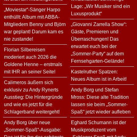
Lage: „Wir Musiker sind ein
„Moviestar“-Sänger Harpo
Luxusprodukt“
enthüllt: Album mit ABBA-
Mitgliedern Benny und Björn
„Giovanni Zarrella Show“:
war geplant! Darum kam es
Gäste, Premieren und
nie zustande!
Überraschungen! Das
erwartet euch bei der
Florian Silbereisen
„Sommer-Party“ auf dem
moderiert auch 2026 die
Fernsehgarten-Gelände!
Goldene Henne – erstmals
mit IHR an seiner Seite!
Kastelruther Spatzen:
Neues Album ist in Arbeit!
Calimeros äußern sich
exklusiv zu Andy Rynerts
Andy Borg und Stefan
Ausstieg: Die Hintergründe
Mross: Diese alte Tradition
und wie es jetzt für die
lassen sie beim „Sommer-
Schlagerband weitergeht!
Spaß“ jetzt wieder aufleben
Andy Borg über neue
Eghard Schumann ist der
„Sommer-Spaß“-Ausgabe:
Musikproduzent vom