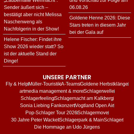
„Zauberhafte Weihnacht“:
und Vorschau zur Folge am
Sender äußert sich –
06.08.26
bestätigt aber nicht Melissa
Goldene Henne 2026: Diese
Naschenweng als
Stars treten in diesem Jahr
Nachfolgerin in der Show!
bei der Gala auf
Helene Fischer: Findet ihre
Show 2026 wieder statt? So
ist der aktuelle Stand der
Dinge!
UNSERE PARTNER
Fly & Help
Müller-Touristik
A-Teams
Goldene Herbstklänge
artmedia management & more
Schlagerwelle
Schlagerfeeling
Schlagernacht am Kalkberg
Sonia Liebing Fankonzert
Vogtland Open Air
Pop-Schlager Tour 2026
Schlagermove
30 Jahre Peter Wackel
Schlagerpark & MainSchlager
Die Hommage an Udo Jürgens