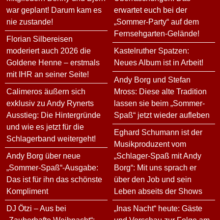
war geplant! Darum kam es
erwartet euch bei der
nie zustande!
„Sommer-Party“ auf dem
Fernsehgarten-Gelände!
Florian Silbereisen
moderiert auch 2026 die
Kastelruther Spatzen:
Goldene Henne – erstmals
Neues Album ist in Arbeit!
mit IHR an seiner Seite!
Andy Borg und Stefan
Calimeros äußern sich
Mross: Diese alte Tradition
exklusiv zu Andy Rynerts
lassen sie beim „Sommer-
Ausstieg: Die Hintergründe
Spaß“ jetzt wieder aufleben
und wie es jetzt für die
Eghard Schumann ist der
Schlagerband weitergeht!
Musikproduzent vom
Andy Borg über neue
„Schlager-Spaß mit Andy
„Sommer-Spaß“-Ausgabe:
Borg“: Mit uns sprach er
Das ist für ihn das schönste
über den Job und sein
Kompliment
Leben abseits der Shows
DJ Ötzi – Aus bei
„Inas Nacht“ heute: Gäste