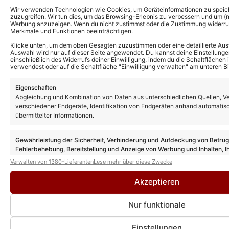
Wir verwenden Technologien wie Cookies, um Geräteinformationen zu speic
zuzugreifen. Wir tun dies, um das Browsing-Erlebnis zu verbessern und um (ni
Werbung anzuzeigen. Wenn du nicht zustimmst oder die Zustimmung widerruf
Merkmale und Funktionen beeinträchtigen.
Klicke unten, um dem oben Gesagten zuzustimmen oder eine detaillierte Aus
Auswahl wird nur auf dieser Seite angewendet. Du kannst deine Einstellunge
einschließlich des Widerrufs deiner Einwilligung, indem du die Schaltflächen 
verwendest oder auf die Schaltfläche "Einwilligung verwalten" am unteren Bi
2
„Immer wieder sonntags“ auf Tour:
Eigenschaften
S
Die schönsten Fotos aus Dortmund
Abgleichung und Kombination von Daten aus unterschiedlichen Quellen, V
am 01.04.26
verschiedener Endgeräte, Identifikation von Endgeräten anhand automatis
übermittelter Informationen.
Gewährleistung der Sicherheit, Verhinderung und Aufdeckung von Betru
Fehlerbehebung, Bereitstellung und Anzeige von Werbung und Inhalten, I
Musikvideos von Nicole
Entscheidungen zum Datenschutz speichern und übermitteln.
Verwalten von 1380-Lieferanten
Lese mehr über diese Zwecke
Akzeptieren
Nur funktionale
Einstellungen