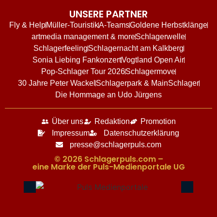
UNSERE PARTNER
Fly & Help
Müller-Touristik
A-Teams
Goldene Herbstklänge
artmedia management & more
Schlagerwelle
Schlagerfeeling
Schlagernacht am Kalkberg
Sonia Liebing Fankonzert
Vogtland Open Air
Pop-Schlager Tour 2026
Schlagermove
30 Jahre Peter Wackel
Schlagerpark & MainSchlager
Die Hommage an Udo Jürgens
Über uns
Redaktion
Promotion
Impressum
Datenschutzerklärung
presse@schlagerpuls.com
© 2026 Schlagerpuls.com –
eine Marke der Puls-Medienportale UG​