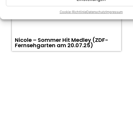
Cookie-Richtlinie
Datenschutz
Impressum
Nicole – Sommer Hit Medley (ZDF-
N
Fernsehgarten am 20.07.25)
(
1