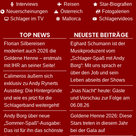
Interviews
Reisen
Star-Biografien
Neuerscheinungen
Österreich
Fotogalerien
Schlager im TV
Mallorca
Schlagervideos
TOP NEWS
NEUESTE BEITRÄGE
Florian Silbereisen
Eghard Schumann ist der
moderiert auch 2026 die
Musikproduzent vom
Goldene Henne – erstmals
„Schlager-Spaß mit Andy
mit IHR an seiner Seite!
Borg“: Mit uns sprach er
über den Job und sein
Calimeros äußern sich
Leben abseits der Shows
exklusiv zu Andy Rynerts
Ausstieg: Die Hintergründe
„Inas Nacht“ heute: Gäste
und wie es jetzt für die
und Vorschau zur Folge am
Schlagerband weitergeht!
06.08.26
Andy Borg über neue
Goldene Henne 2026: Diese
„Sommer-Spaß“-Ausgabe:
Stars treten in diesem Jahr
Das ist für ihn das schönste
bei der Gala auf