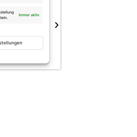
stellung
Immer aktiv
teln.
ickets & ihr
„STARnacht am Wörthers
Mitglieder!
stellungen