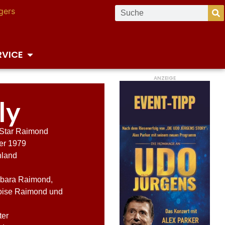
RVICE
ANZEIGE
ly
Star Raimond
er 1979
hland
bara Raimond,
oise Raimond und
ter