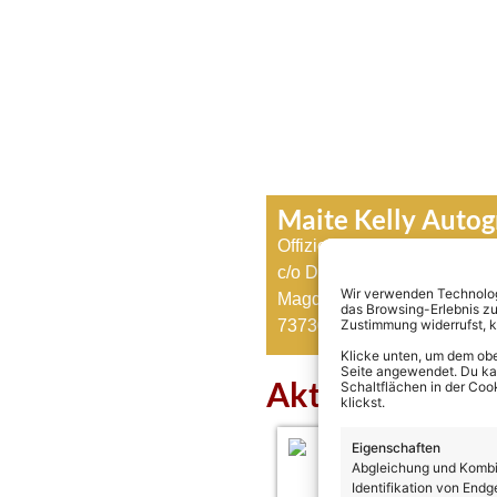
Maite Kelly Auto
Offizieller Maite Kelly Fanc
c/o Denis Kegreiß
Wir verwenden Technologi
Magdeburger Straße 19
das Browsing-Erlebnis zu
73730 Esslingen
Zustimmung widerrufst, 
Klicke unten, um dem obe
Seite angewendet. Du kann
Aktuelles über 
Schaltflächen in der Coo
klickst.
Eigenschaften
Abgleichung und Kombin
Identifikation von Endg