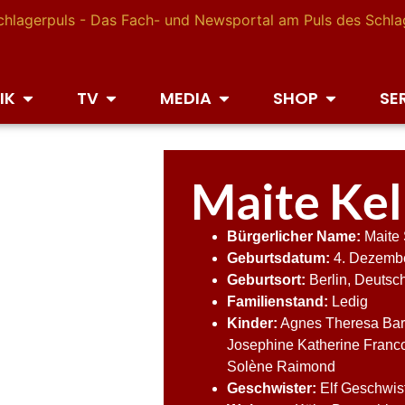
IK
TV
MEDIA
SHOP
SE
Maite Kel
Bürgerlicher Name:
Maite 
Geburtsdatum:
4. Dezemb
Geburtsort:
Berlin, Deutsc
Familienstand:
Ledig
Kinder:
Agnes Theresa Bar
Josephine Katherine Franc
Solène Raimond
Geschwister:
Elf Geschwis