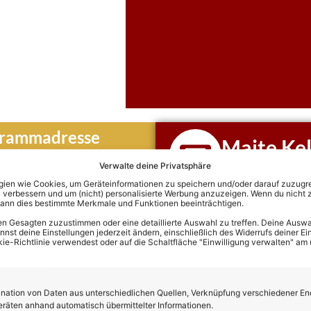
grammadresse
Maite Kel
lub
Verwalte deine Privatsphäre
Hier klicken und di
Termine von Maite
en wie Cookies, um Geräteinformationen zu speichern und/oder darauf zuzugrei
 verbessern und um (nicht) personalisierte Werbung anzuzeigen. Wenn du nicht 
kann dies bestimmte Merkmale und Funktionen beeinträchtigen.
n Gesagten zuzustimmen oder eine detaillierte Auswahl zu treffen. Deine Auswah
st deine Einstellungen jederzeit ändern, einschließlich des Widerrufs deiner Ein
Maite Kelly
kie-Richtlinie verwendest oder auf die Schaltfläche "Einwilligung verwalten" am
ation von Daten aus unterschiedlichen Quellen, Verknüpfung verschiedener En
eräten anhand automatisch übermittelter Informationen.