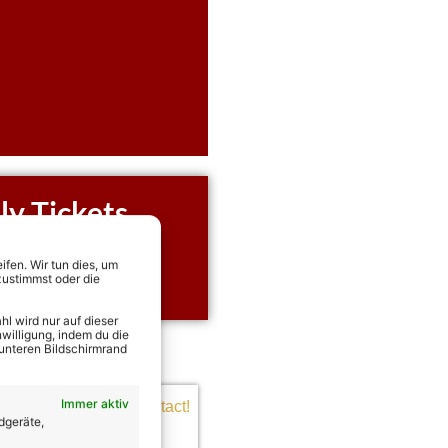
ly Tickets
rekt Tickets für alle
 Kelly sichern!
fen. Wir tun dies, um
zustimmst oder die
l wird nur auf dieser
willigung, indem du die
 unteren Bildschirmrand
Immer aktiv
dgeräte,