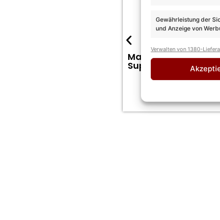
Gewährleistung der Si
und Anzeige von Werbu
Verwalten von 1380-Liefer
Maite Kelly geht im 
Supportact!
Akzepti