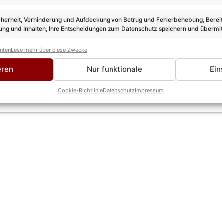
cherheit, Verhinderung und Aufdeckung von Betrug und Fehlerbehebung, Bereit
ng und Inhalten, Ihre Entscheidungen zum Datenschutz speichern und übermit
anten
Lese mehr über diese Zwecke
Herbst 2026 auf Tour in Österreich! Alle Termine, T
eren
Nur funktionale
Ein
Cookie-Richtlinie
Datenschutz
Impressum