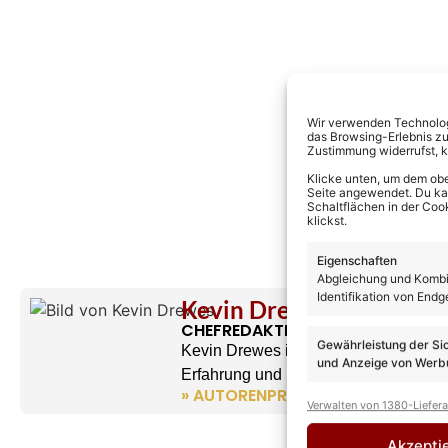
Wir verwenden Technologi
das Browsing-Erlebnis zu
Zustimmung widerrufst, 
Klicke unten, um dem obe
Seite angewendet. Du kann
Schaltflächen in der Coo
klickst.
Eigenschaften
Abgleichung und Kombin
Identifikation von Endg
Kevin Drewes
CHEFREDAKTEUR
Gewährleistung der Si
Kevin Drewes ist seit über 10 Jahren
und Anzeige von Werbu
Erfahrung und Leidenschaft mit hinein
» AUTORENPROFIL & ALLE ARTIKEL
Verwalten von 1380-Liefer
Akzepti