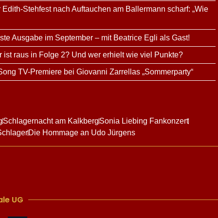
tar Edith-Stehfest nach Auftauchen am Ballermann scharf: „Wie
te Ausgabe im September – mit Beatrice Egli als Gast!
ist raus in Folge 2? Und wer erhielt wie viel Punkte?
 Song TV-Premiere bei Giovanni Zarrellas „Sommerparty“
g
Schlagernacht am Kalkberg
Sonia Liebing Fankonzert
Schlager
Die Hommage an Udo Jürgens
le UG​