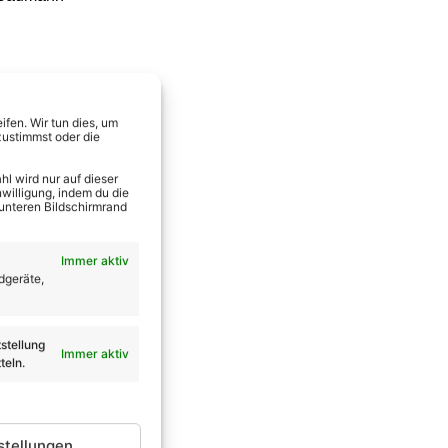
fen. Wir tun dies, um
zustimmst oder die
l wird nur auf dieser
willigung, indem du die
 unteren Bildschirmrand
Immer aktiv
dgeräte,
stellung
ze
Immer aktiv
teln.
stellungen