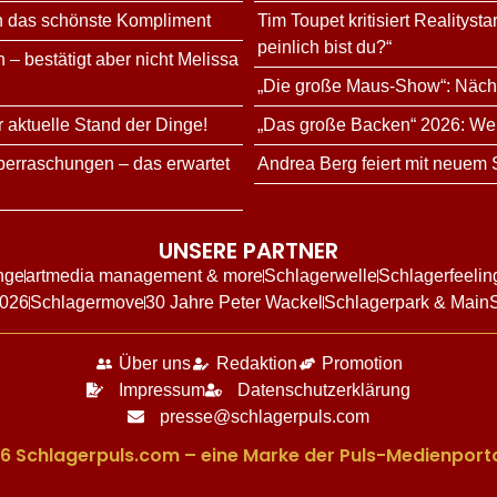
n das schönste Kompliment
Tim Toupet kritisiert Realitys
peinlich bist du?“
 – bestätigt aber nicht Melissa
„Die große Maus-Show“: Nächs
r aktuelle Stand der Dinge!
„Das große Backen“ 2026: Wer 
erraschungen – das erwartet
Andrea Berg feiert mit neuem
UNSERE PARTNER
nge
artmedia management & more
Schlagerwelle
Schlagerfeelin
2026
Schlagermove
30 Jahre Peter Wackel
Schlagerpark & Main
Über uns
Redaktion
Promotion
Impressum
Datenschutzerklärung
presse@schlagerpuls.com
6 Schlagerpuls.com – eine Marke der Puls-Medienporta