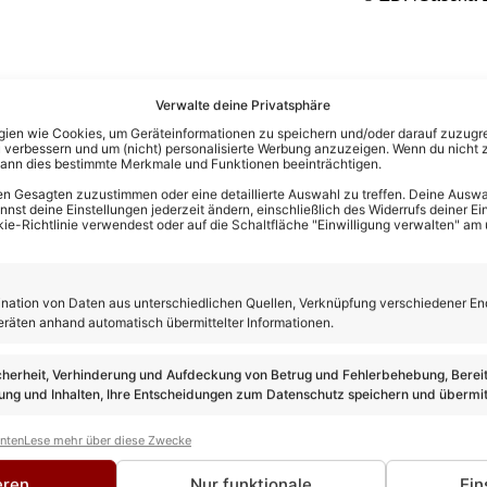
Verwalte deine Privatsphäre
en wie Cookies, um Geräteinformationen zu speichern und/oder darauf zuzugrei
 verbessern und um (nicht) personalisierte Werbung anzuzeigen. Wenn du nicht 
kann dies bestimmte Merkmale und Funktionen beeinträchtigen.
n Gesagten zuzustimmen oder eine detaillierte Auswahl zu treffen. Deine Auswah
st deine Einstellungen jederzeit ändern, einschließlich des Widerrufs deiner Ein
kie-Richtlinie verwendest oder auf die Schaltfläche "Einwilligung verwalten" am
ation von Daten aus unterschiedlichen Quellen, Verknüpfung verschiedener En
eräten anhand automatisch übermittelter Informationen.
cherheit, Verhinderung und Aufdeckung von Betrug und Fehlerbehebung, Bereit
 im Schlager unterwegs und bringt als Chefredakteur seine gan
ng und Inhalten, Ihre Entscheidungen zum Datenschutz speichern und übermit
. Kein anderer kann solch eine Expertise wie er vorweisen.
 VON KEVIN DREWES
anten
Lese mehr über diese Zwecke
eren
Nur funktionale
Ein