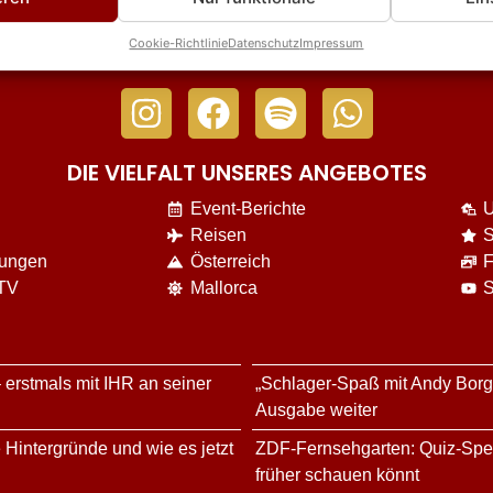
Cookie-Richtlinie
Datenschutz
Impressum
DIE VIELFALT UNSERES ANGEBOTES
Event-Berichte
U
Reisen
S
nungen
Österreich
F
 TV
Mallorca
S
 erstmals mit IHR an seiner
„Schlager-Spaß mit Andy Bor
Ausgabe weiter
 Hintergründe und wie es jetzt
ZDF-Fernsehgarten: Quiz-Speci
früher schauen könnt