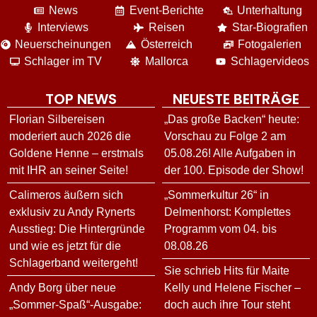
News
Event-Berichte
Unterhaltung
Interviews
Reisen
Star-Biografien
Neuerscheinungen
Österreich
Fotogalerien
Schlager im TV
Mallorca
Schlagervideos
TOP NEWS
NEUESTE BEITRÄGE
Florian Silbereisen
„Das große Backen“ heute:
moderiert auch 2026 die
Vorschau zu Folge 2 am
Goldene Henne – erstmals
05.08.26! Alle Aufgaben in
mit IHR an seiner Seite!
der 100. Episode der Show!
Calimeros äußern sich
„Sommerkultur 26“ in
exklusiv zu Andy Rynerts
Delmenhorst: Komplettes
Ausstieg: Die Hintergründe
Programm vom 04. bis
und wie es jetzt für die
08.08.26
Schlagerband weitergeht!
Sie schrieb Hits für Maite
Andy Borg über neue
Kelly und Helene Fischer –
„Sommer-Spaß“-Ausgabe:
doch auch ihre Tour steht