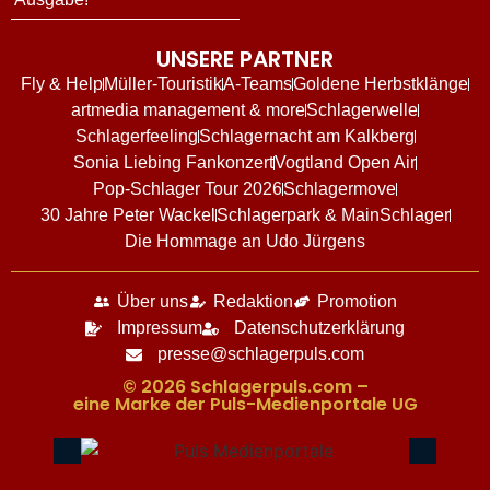
UNSERE PARTNER
Fly & Help
Müller-Touristik
A-Teams
Goldene Herbstklänge
artmedia management & more
Schlagerwelle
Schlagerfeeling
Schlagernacht am Kalkberg
Sonia Liebing Fankonzert
Vogtland Open Air
Pop-Schlager Tour 2026
Schlagermove
30 Jahre Peter Wackel
Schlagerpark & MainSchlager
Die Hommage an Udo Jürgens
Über uns
Redaktion
Promotion
Impressum
Datenschutzerklärung
presse@schlagerpuls.com
© 2026 Schlagerpuls.com –
eine Marke der Puls-Medienportale UG​