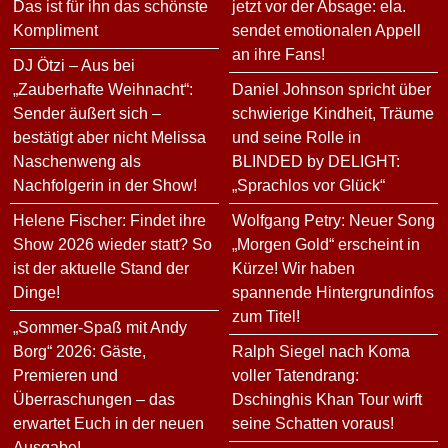
Das ist für ihn das schönste
jetzt vor der Absage: ela.
Kompliment
sendet emotionalen Appell
an ihre Fans!
DJ Ötzi – Aus bei
„Zauberhafte Weihnacht“:
Daniel Johnson spricht über
Sender äußert sich –
schwierige Kindheit, Träume
bestätigt aber nicht Melissa
und seine Rolle in
Naschenweng als
BLINDED by DELIGHT:
Nachfolgerin in der Show!
„Sprachlos vor Glück“
Helene Fischer: Findet ihre
Wolfgang Petry: Neuer Song
Show 2026 wieder statt? So
„Morgen Gold“ erscheint in
ist der aktuelle Stand der
Kürze! Wir haben
Dinge!
spannende Hintergrundinfos
zum Titel!
„Sommer-Spaß mit Andy
Borg“ 2026: Gäste,
Ralph Siegel nach Koma
Premieren und
voller Tatendrang:
Überraschungen – das
Dschinghis Khan Tour wirft
erwartet Euch in der neuen
seine Schatten voraus!
Ausgabe!