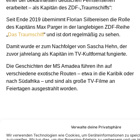
einer der bekanntesten deutschen Fernsehserien
erarbeitet – als Kapitän des ZDF‑„Traumschiffs“:
Seit Ende 2019 übernimmt Florian Silbereisen die Rolle
des Kapitäns Max Parger in der langlebigen ZDF‑Reihe
„
Das Traumschiff
“ und ist dort regelmäßig zu sehen.
Damit wurde er zum Nachfolger von Sascha Hehn, der
zuvor jahrelang als Kapitän im TV‑Kultformat fungierte.
Die Geschichten der MS Amadea führen ihn auf
verschiedene exotische Routen – etwa in die Karibik oder
nach Südafrika – und sind als große TV‑Filme an
Feiertagen ausgestrahlt worden.
Verwalte deine Privatsphäre
Wir verwenden Technologien wie Cookies, um Geräteinformationen zu speic
zuzugreifen. Wir tun dies, um das Browsing-Erlebnis zu verbessern und um (ni