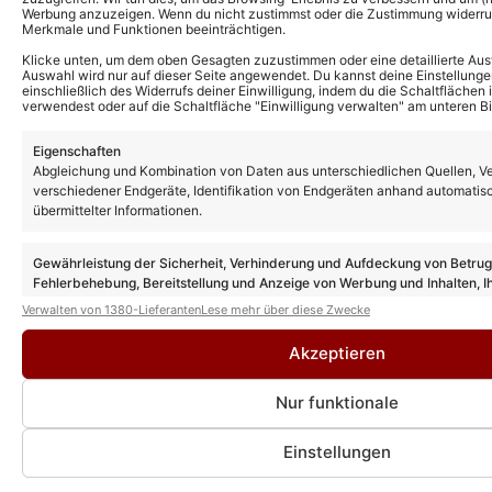
Werbung anzuzeigen. Wenn du nicht zustimmst oder die Zustimmung widerruf
Merkmale und Funktionen beeinträchtigen.
Klicke unten, um dem oben Gesagten zuzustimmen oder eine detaillierte Aus
Auswahl wird nur auf dieser Seite angewendet. Du kannst deine Einstellunge
einschließlich des Widerrufs deiner Einwilligung, indem du die Schaltflächen 
verwendest oder auf die Schaltfläche "Einwilligung verwalten" am unteren Bi
Eigenschaften
Abgleichung und Kombination von Daten aus unterschiedlichen Quellen, V
verschiedener Endgeräte, Identifikation von Endgeräten anhand automatis
übermittelter Informationen.
Gewährleistung der Sicherheit, Verhinderung und Aufdeckung von Betru
Fehlerbehebung, Bereitstellung und Anzeige von Werbung und Inhalten, I
Entscheidungen zum Datenschutz speichern und übermitteln.
Verwalten von 1380-Lieferanten
Lese mehr über diese Zwecke
Akzeptieren
Nur funktionale
Reaktionen und Publikumserfolg
Seine Besetzung als Kapitän sorgte zunächst für geteilte
Einstellungen
Meinungen: Einige „Traumschiff“-Fans äußerten Skepsis