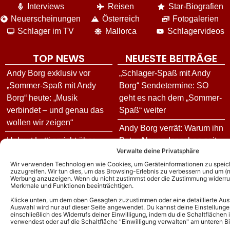
Interviews
Reisen
Star-Biografien
Neuerscheinungen
Österreich
Fotogalerien
Schlager im TV
Mallorca
Schlagervideos
TOP NEWS
NEUESTE BEITRÄGE
Andy Borg exklusiv vor
„Schlager-Spaß mit Andy
„Sommer-Spaß mit Andy
Borg“ Sendetermine: SO
Borg“ heute: „Musik
geht es nach dem „Sommer-
verbindet – und genau das
Spaß“ weiter
wollen wir zeigen“
Andy Borg verrät: Warum ihn
Helmut Lotti spricht über
Peter Alexander schon seit
Verwalte deine Privatsphäre
neues Album, die
seiner Kindheit begleitet hat
Wir verwenden Technologien wie Cookies, um Geräteinformationen zu speic
Deutschland-Tour – und
Harpo feiert nach
zuzugreifen. Wir tun dies, um das Browsing-Erlebnis zu verbessern und um (ni
enthüllt seine andere
Werbung anzuzeigen. Wenn du nicht zustimmst oder die Zustimmung widerruf
Krebserkrankung sein
Merkmale und Funktionen beeinträchtigen.
musikalische Seite!
Comeback in Deutschland!
Klicke unten, um dem oben Gesagten zuzustimmen oder eine detaillierte Aus
Fällt die Helene Fischer
So lange kämpfte der „Movie
Auswahl wird nur auf dieser Seite angewendet. Du kannst deine Einstellunge
einschließlich des Widerrufs deiner Einwilligung, indem du die Schaltflächen 
Show 2026 doch aus? Das
Star“-Sänger gegen den
verwendest oder auf die Schaltfläche "Einwilligung verwalten" am unteren Bi