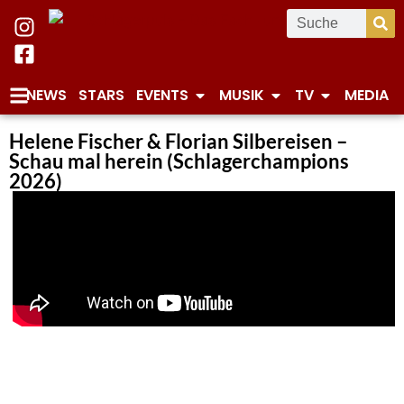
NEWS
STARS
EVENTS
MUSIK
TV
MEDIA
Helene Fischer & Florian Silbereisen –
Schau mal herein (Schlagerchampions
2026)