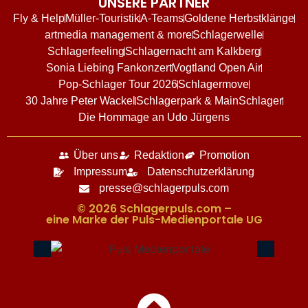
UNSERE PARTNER
Fly & Help
Müller-Touristik
A-Teams
Goldene Herbstklänge
artmedia management & more
Schlagerwelle
Schlagerfeeling
Schlagernacht am Kalkberg
Sonia Liebing Fankonzert
Vogtland Open Air
Pop-Schlager Tour 2026
Schlagermove
30 Jahre Peter Wackel
Schlagerpark & MainSchlager
Die Hommage an Udo Jürgens
Über uns
Redaktion
Promotion
Impressum
Datenschutzerklärung
presse@schlagerpuls.com
© 2026 Schlagerpuls.com –
eine Marke der Puls-Medienportale UG​