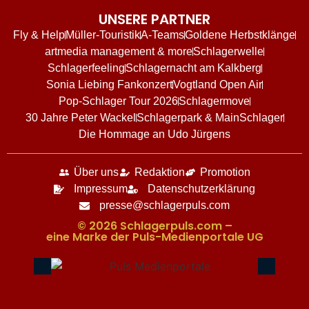
UNSERE PARTNER
Fly & Help
Müller-Touristik
A-Teams
Goldene Herbstklänge
artmedia management & more
Schlagerwelle
Schlagerfeeling
Schlagernacht am Kalkberg
Sonia Liebing Fankonzert
Vogtland Open Air
Pop-Schlager Tour 2026
Schlagermove
30 Jahre Peter Wackel
Schlagerpark & MainSchlager
Die Hommage an Udo Jürgens
Über uns
Redaktion
Promotion
Impressum
Datenschutzerklärung
presse@schlagerpuls.com
© 2026 Schlagerpuls.com –
eine Marke der Puls-Medienportale UG​