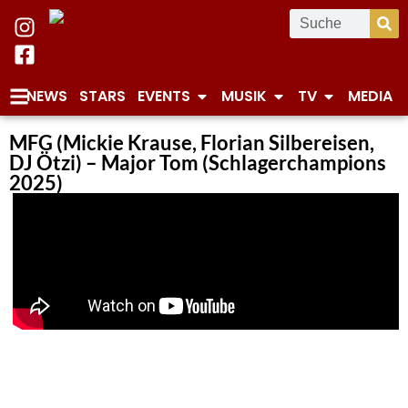
NEWS
STARS
EVENTS
MUSIK
TV
MEDIA
MFG (Mickie Krause, Florian Silbereisen,
DJ Ötzi) – Major Tom (Schlagerchampions
2025)