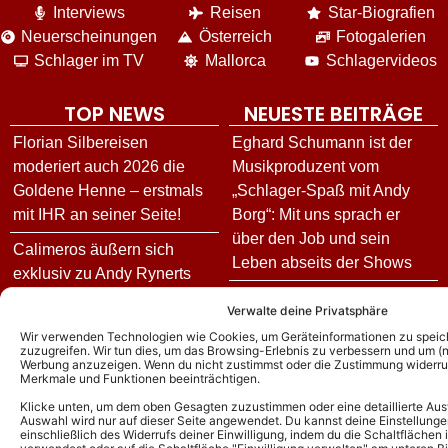
Interviews
Reisen
Star-Biografien
Neuerscheinungen
Österreich
Fotogalerien
Schlager im TV
Mallorca
Schlagervideos
TOP NEWS
NEUESTE BEITRÄGE
Florian Silbereisen
Eghard Schumann ist der
moderiert auch 2026 die
Musikproduzent vom
Goldene Henne – erstmals
„Schlager-Spaß mit Andy
mit IHR an seiner Seite!
Borg“: Mit uns sprach er
über den Job und sein
Calimeros äußern sich
Leben abseits der Shows
exklusiv zu Andy Rynerts
Ausstieg: Die Hintergründe
„Inas Nacht“ heute: Gäste
Verwalte deine Privatsphäre
und wie es jetzt für die
und Vorschau zur Folge am
Wir verwenden Technologien wie Cookies, um Geräteinformationen zu speic
Schlagerband weitergeht!
06.08.26
zuzugreifen. Wir tun dies, um das Browsing-Erlebnis zu verbessern und um (ni
Werbung anzuzeigen. Wenn du nicht zustimmst oder die Zustimmung widerruf
Merkmale und Funktionen beeinträchtigen.
Andy Borg über neue
Goldene Henne 2026: Diese
„Sommer-Spaß“-Ausgabe:
Stars treten in diesem Jahr
Klicke unten, um dem oben Gesagten zuzustimmen oder eine detaillierte Aus
Auswahl wird nur auf dieser Seite angewendet. Du kannst deine Einstellunge
Das ist für ihn das schönste
bei der Gala auf
einschließlich des Widerrufs deiner Einwilligung, indem du die Schaltflächen 