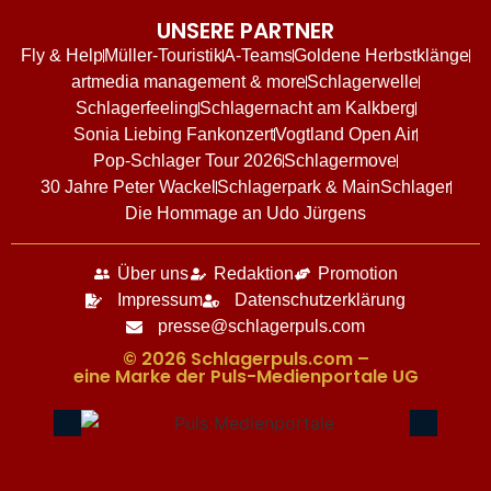
UNSERE PARTNER
Fly & Help
Müller-Touristik
A-Teams
Goldene Herbstklänge
artmedia management & more
Schlagerwelle
Schlagerfeeling
Schlagernacht am Kalkberg
Sonia Liebing Fankonzert
Vogtland Open Air
Pop-Schlager Tour 2026
Schlagermove
30 Jahre Peter Wackel
Schlagerpark & MainSchlager
Die Hommage an Udo Jürgens
Über uns
Redaktion
Promotion
Impressum
Datenschutzerklärung
presse@schlagerpuls.com
© 2026 Schlagerpuls.com –
eine Marke der Puls-Medienportale UG​