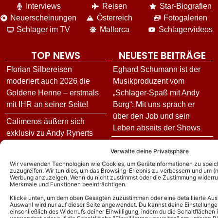
Interviews
Reisen
Star-Biografien
Neuerscheinungen
Österreich
Fotogalerien
Schlager im TV
Mallorca
Schlagervideos
TOP NEWS
NEUESTE BEITRÄGE
Florian Silbereisen
Eghard Schumann ist der
moderiert auch 2026 die
Musikproduzent vom
Goldene Henne – erstmals
„Schlager-Spaß mit Andy
mit IHR an seiner Seite!
Borg“: Mit uns sprach er
über den Job und sein
Calimeros äußern sich
Leben abseits der Shows
exklusiv zu Andy Rynerts
Ausstieg: Die Hintergründe
„Inas Nacht“ heute: Gäste
Verwalte deine Privatsphäre
und wie es jetzt für die
und Vorschau zur Folge am
Wir verwenden Technologien wie Cookies, um Geräteinformationen zu speic
Schlagerband weitergeht!
06.08.26
zuzugreifen. Wir tun dies, um das Browsing-Erlebnis zu verbessern und um (ni
Werbung anzuzeigen. Wenn du nicht zustimmst oder die Zustimmung widerruf
Merkmale und Funktionen beeinträchtigen.
Andy Borg über neue
Goldene Henne 2026: Diese
„Sommer-Spaß“-Ausgabe:
Stars treten in diesem Jahr
Klicke unten, um dem oben Gesagten zuzustimmen oder eine detaillierte Aus
Auswahl wird nur auf dieser Seite angewendet. Du kannst deine Einstellunge
Das ist für ihn das schönste
bei der Gala auf
einschließlich des Widerrufs deiner Einwilligung, indem du die Schaltflächen 