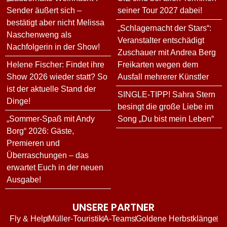
Sender äußert sich –
seiner Tour 2027 dabei!
bestätigt aber nicht Melissa
„Schlagernacht der Stars“:
Naschenweng als
Veranstalter entschädigt
Nachfolgerin in der Show!
Zuschauer mit Andrea Berg
Helene Fischer: Findet ihre
Freikarten wegen dem
Show 2026 wieder statt? So
Ausfall mehrerer Künstler
ist der aktuelle Stand der
SINGLE-TIPP! Sahra Stern
Dinge!
besingt die große Liebe im
„Sommer-Spaß mit Andy
Song „Du bist mein Leben“
Borg“ 2026: Gäste,
Premieren und
Überraschungen – das
erwartet Euch in der neuen
Ausgabe!
UNSERE PARTNER
Fly & Help
Müller-Touristik
A-Teams
Goldene Herbstklänge