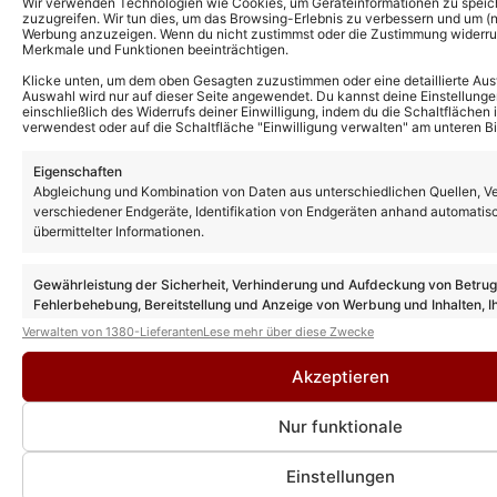
Wir verwenden Technologien wie Cookies, um Geräteinformationen zu speic
zuzugreifen. Wir tun dies, um das Browsing-Erlebnis zu verbessern und um (ni
Neben seiner Musikkarriere wurde Andy Borg auch als
Werbung anzuzeigen. Wenn du nicht zustimmst oder die Zustimmung widerruf
Fernsehmoderator bekannt. Von 2006 bis 2015
Merkmale und Funktionen beeinträchtigen.
moderierte er den „Musikantenstadl“, eine der
Klicke unten, um dem oben Gesagten zuzustimmen oder eine detaillierte Aus
Auswahl wird nur auf dieser Seite angewendet. Du kannst deine Einstellunge
bekanntesten volkstümlichen Unterhaltungssendungen
einschließlich des Widerrufs deiner Einwilligung, indem du die Schaltflächen 
im deutschsprachigen Raum. Seine sympathische Art
verwendest oder auf die Schaltfläche "Einwilligung verwalten" am unteren Bi
und sein Umgang mit Publikum und Gästen machten ihn
Eigenschaften
zu einem beliebten Moderator. Seit 2018 präsentiert er
Abgleichung und Kombination von Daten aus unterschiedlichen Quellen, V
die Sendung „Schlager-Spaß mit Andy Borg“, wo er
verschiedener Endgeräte, Identifikation von Endgeräten anhand automatis
übermittelter Informationen.
weiterhin regelmäßig Schlagerfreunde begeistert.
Privates:
Gewährleistung der Sicherheit, Verhinderung und Aufdeckung von Betru
Fehlerbehebung, Bereitstellung und Anzeige von Werbung und Inhalten, I
Andy Borg lebt mit seiner Ehefrau Birgit, die er 1999
Entscheidungen zum Datenschutz speichern und übermitteln.
Verwalten von 1380-Lieferanten
Lese mehr über diese Zwecke
heiratete, in der Nähe von Passau in Bayern. Er gilt als
sehr familiär und bodenständig, meidet große Skandale
Akzeptieren
und zeigt sich oft volksnah und herzlich.
Nur funktionale
Musikalischer Stil und Bedeutung:
Einstellungen
Andy Borgs Musik bewegt sich zwischen klassischem