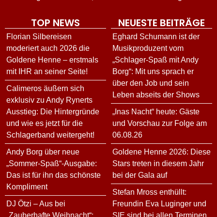
TOP NEWS
NEUESTE BEITRÄGE
Florian Silbereisen
Eghard Schumann ist der
moderiert auch 2026 die
Musikproduzent vom
Goldene Henne – erstmals
„Schlager-Spaß mit Andy
mit IHR an seiner Seite!
Borg“: Mit uns sprach er
über den Job und sein
Calimeros äußern sich
Leben abseits der Shows
exklusiv zu Andy Rynerts
Ausstieg: Die Hintergründe
„Inas Nacht“ heute: Gäste
und wie es jetzt für die
und Vorschau zur Folge am
Schlagerband weitergeht!
06.08.26
Andy Borg über neue
Goldene Henne 2026: Diese
„Sommer-Spaß“-Ausgabe:
Stars treten in diesem Jahr
Das ist für ihn das schönste
bei der Gala auf
Kompliment
Stefan Mross enthüllt:
DJ Ötzi – Aus bei
Freundin Eva Luginger und
„Zauberhafte Weihnacht“:
SIE sind bei allen Terminen