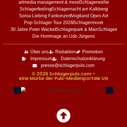
artmedia management & more
Schlagerwelle
Schlagerfeeling
Schlagernacht am Kalkberg
Sonia Liebing Fankonzert
Vogtland Open Air
Pop-Schlager Tour 2026
Schlagermove
30 Jahre Peter Wackel
Schlagerpark & MainSchlager
Die Hommage an Udo Jürgens
Über uns
Redaktion
Promotion
Impressum
Datenschutzerklärung
presse@schlagerpuls.com
© 2026 Schlagerpuls.com –
eine Marke der Puls-Medienportale UG​