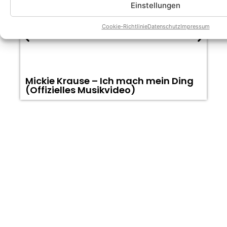
Einstellungen
Cookie-Richtlinie
Datenschutz
Impressum
Mickie Krause – Ich mach mein Ding
F
(Offizielles Musikvideo)