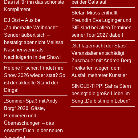
Das ist für ihn das schönste
bei der Gala auf
Kompliment
Stefan Mross enthüllt:
DJ Ötzi – Aus bei
Freundin Eva Luginger und
„Zauberhafte Weihnacht“:
SIE sind bei allen Terminen
Sender äußert sich –
seiner Tour 2027 dabei!
bestätigt aber nicht Melissa
„Schlagernacht der Stars“:
Naschenweng als
Veranstalter entschädigt
Nachfolgerin in der Show!
Zuschauer mit Andrea Berg
Helene Fischer: Findet ihre
Freikarten wegen dem
Show 2026 wieder statt? So
Ausfall mehrerer Künstler
ist der aktuelle Stand der
SINGLE-TIPP! Sahra Stern
Dinge!
besingt die große Liebe im
„Sommer-Spaß mit Andy
Song „Du bist mein Leben“
Borg“ 2026: Gäste,
Premieren und
Überraschungen – das
erwartet Euch in der neuen
Ausgabe!