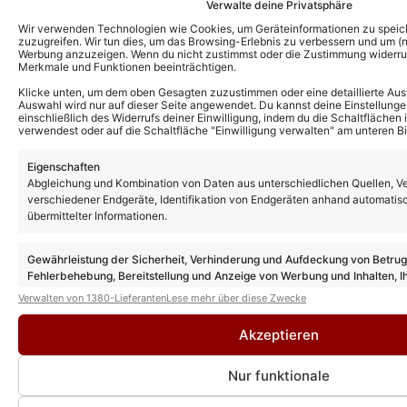
Verwalte deine Privatsphäre
Wir verwenden Technologien wie Cookies, um Geräteinformationen zu speic
zuzugreifen. Wir tun dies, um das Browsing-Erlebnis zu verbessern und um (ni
Werbung anzuzeigen. Wenn du nicht zustimmst oder die Zustimmung widerruf
Merkmale und Funktionen beeinträchtigen.
Klicke unten, um dem oben Gesagten zuzustimmen oder eine detaillierte Aus
Auswahl wird nur auf dieser Seite angewendet. Du kannst deine Einstellunge
einschließlich des Widerrufs deiner Einwilligung, indem du die Schaltflächen 
verwendest oder auf die Schaltfläche "Einwilligung verwalten" am unteren Bi
EXKLUSIV
„Coast in Concert“ 2026: Die
„
Eigenschaften
schönsten Fotos der Schlagersause
D
Abgleichung und Kombination von Daten aus unterschiedlichen Quellen, V
am 05.06.26
K
verschiedener Endgeräte, Identifikation von Endgeräten anhand automatis
übermittelter Informationen.
Gewährleistung der Sicherheit, Verhinderung und Aufdeckung von Betru
Fehlerbehebung, Bereitstellung und Anzeige von Werbung und Inhalten, I
Entscheidungen zum Datenschutz speichern und übermitteln.
Verwalten von 1380-Lieferanten
Lese mehr über diese Zwecke
Musikvideos von Mickie Krause
Akzeptieren
Nur funktionale