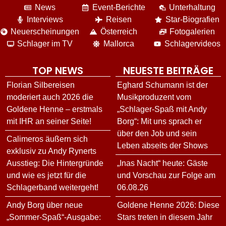
News
Event-Berichte
Unterhaltung
Interviews
Reisen
Star-Biografien
Neuerscheinungen
Österreich
Fotogalerien
Schlager im TV
Mallorca
Schlagervideos
TOP NEWS
NEUESTE BEITRÄGE
Florian Silbereisen
Eghard Schumann ist der
moderiert auch 2026 die
Musikproduzent vom
Goldene Henne – erstmals
„Schlager-Spaß mit Andy
mit IHR an seiner Seite!
Borg“: Mit uns sprach er
über den Job und sein
Calimeros äußern sich
Leben abseits der Shows
exklusiv zu Andy Rynerts
Ausstieg: Die Hintergründe
„Inas Nacht“ heute: Gäste
und wie es jetzt für die
und Vorschau zur Folge am
Schlagerband weitergeht!
06.08.26
Andy Borg über neue
Goldene Henne 2026: Diese
„Sommer-Spaß“-Ausgabe:
Stars treten in diesem Jahr