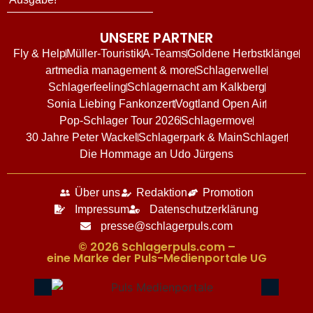
UNSERE PARTNER
Fly & Help
Müller-Touristik
A-Teams
Goldene Herbstklänge
artmedia management & more
Schlagerwelle
Schlagerfeeling
Schlagernacht am Kalkberg
Sonia Liebing Fankonzert
Vogtland Open Air
Pop-Schlager Tour 2026
Schlagermove
30 Jahre Peter Wackel
Schlagerpark & MainSchlager
Die Hommage an Udo Jürgens
Über uns
Redaktion
Promotion
Impressum
Datenschutzerklärung
presse@schlagerpuls.com
© 2026 Schlagerpuls.com –
eine Marke der Puls-Medienportale UG​