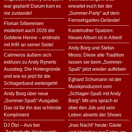
war geplant! Darum kam es
erwartet euch bei der
nie zustande!
„Sommer-Party“ auf dem
Fernsehgarten-Gelände!
Florian Silbereisen
moderiert auch 2026 die
Kastelruther Spatzen:
Goldene Henne – erstmals
Neues Album ist in Arbeit!
mit IHR an seiner Seite!
Andy Borg und Stefan
Calimeros äußern sich
Mross: Diese alte Tradition
exklusiv zu Andy Rynerts
lassen sie beim „Sommer-
Ausstieg: Die Hintergründe
Spaß“ jetzt wieder aufleben
und wie es jetzt für die
Eghard Schumann ist der
Schlagerband weitergeht!
Musikproduzent vom
Andy Borg über neue
„Schlager-Spaß mit Andy
„Sommer-Spaß“-Ausgabe:
Borg“: Mit uns sprach er
Das ist für ihn das schönste
über den Job und sein
Kompliment
Leben abseits der Shows
DJ Ötzi – Aus bei
„Inas Nacht“ heute: Gäste