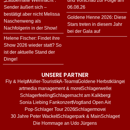
„Zauberhafte Weihnacht“:
und Vorschau zur Folge am
Sender äußert sich –
06.08.26
bestätigt aber nicht Melissa
Goldene Henne 2026: Diese
Naschenweng als
Stars treten in diesem Jahr
Nachfolgerin in der Show!
bei der Gala auf
Helene Fischer: Findet ihre
Show 2026 wieder statt? So
ist der aktuelle Stand der
Dinge!
UNSERE PARTNER
Fly & Help
Müller-Touristik
A-Teams
Goldene Herbstklänge
artmedia management & more
Schlagerwelle
Schlagerfeeling
Schlagernacht am Kalkberg
Sonia Liebing Fankonzert
Vogtland Open Air
Pop-Schlager Tour 2026
Schlagermove
30 Jahre Peter Wackel
Schlagerpark & MainSchlager
Die Hommage an Udo Jürgens