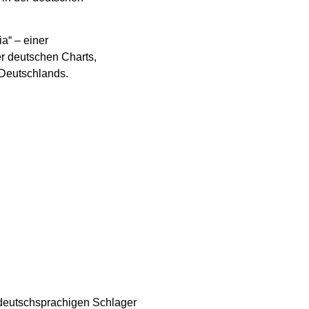
a“ – einer
er deutschen Charts,
 Deutschlands.
m deutschsprachigen Schlager