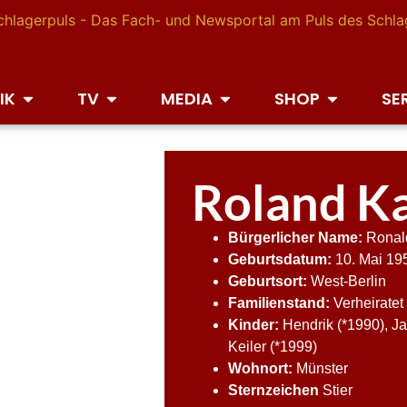
IK
TV
MEDIA
SHOP
SE
Roland Ka
Bürgerlicher Name:
Ronald
Geburtsdatum:
10. Mai 19
Geburtsort:
West-Berlin
Familienstand:
Verheiratet 
Kinder:
Hendrik (*1990), J
Keiler (*1999)
Wohnort:
Münster
Sternzeichen
Stier