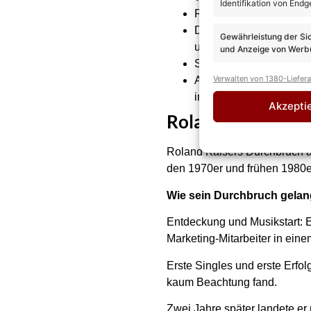
Identifikation von Endg
Roland Kaiser wuchs dan
Die Verhältnisse waren 
Gewährleistung der Si
unterstützen.
und Anzeige von Werbu
Seine Pflegemutter star
Verwalten von 1380-Liefer
Ausbildung und frühe J
im Werbebereich eines 
Akzepti
Roland Kaiser: SO
Roland Kaisers Durchbruch al
den 1970er und frühen 1980e
Wie sein Durchbruch gela
Entdeckung und Musikstart: 
Marketing-Mitarbeiter in ein
Erste Singles und erste Erfol
kaum Beachtung fand.
Zwei Jahre später landete er 