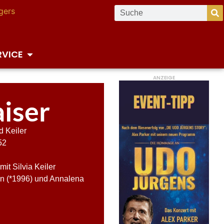
RVICE
ANZEIGE
iser
 Keiler
52
mit Silvia Keiler
an (*1996) und Annalena