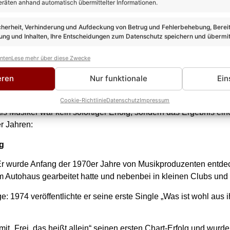
eräten anhand automatisch übermittelter Informationen.
n bei einer Pflegemutter im Berliner Stadtteil Wedding auf.
bescheiden, aber liebevoll – er musste z. B. als Kind Zeitung a
cherheit, Verhinderung und Aufdeckung von Betrug und Fehlerbehebung, Bereit
ng und Inhalten, Ihre Entscheidungen zum Datenschutz speichern und übermit
b, als er etwa 15 Jahre alt war, und anschließend lebte er zeit
anten
Lese mehr über diese Zwecke
ahre: Nach der Schule machte er eine kaufmännische Ausbildung
Autohauses, bevor er als Sänger entdeckt wurde.
eren
Nur funktionale
Ein
 gelang ihm sein Durchbruch
Cookie-Richtlinie
Datenschutz
Impressum
s Musiker war kein sofortiger Erfolg, sondern das Ergebnis ei
r Jahren:
ng
Er wurde Anfang der 1970er Jahre von Musikproduzenten entdec
em Autohaus gearbeitet hatte und nebenbei in kleinen Clubs un
ge: 1974 veröffentlichte er seine erste Single „Was ist wohl aus 
mit „Frei, das heißt allein“ seinen ersten Chart-Erfolg und wurd