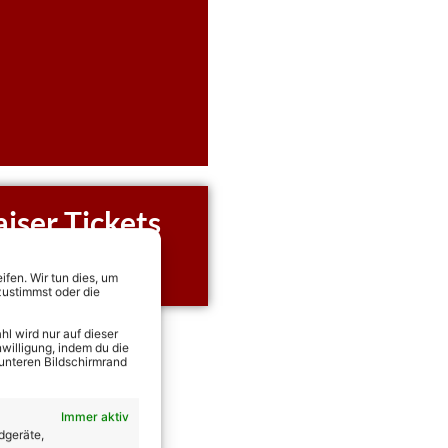
iser Tickets
rekt Tickets für alle
d Kaiser sichern!
fen. Wir tun dies, um
zustimmst oder die
l wird nur auf dieser
willigung, indem du die
 unteren Bildschirmrand
Immer aktiv
 Geburt vor einem
dgeräte,