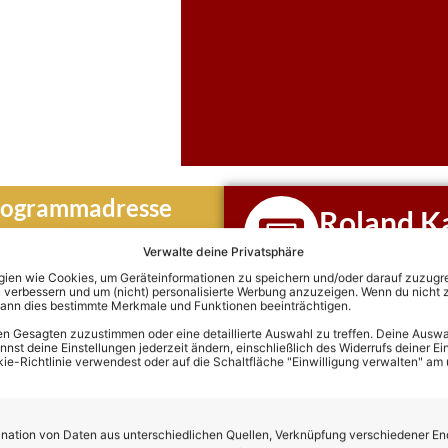
togrammadresse
Roland Ka
Hier klicken und di
Verwalte deine Privatsphäre
Termine von Rolan
en wie Cookies, um Geräteinformationen zu speichern und/oder darauf zuzugrei
 verbessern und um (nicht) personalisierte Werbung anzuzeigen. Wenn du nicht 
kann dies bestimmte Merkmale und Funktionen beeinträchtigen.
iografie
n Gesagten zuzustimmen oder eine detaillierte Auswahl zu treffen. Deine Auswah
st deine Einstellungen jederzeit ändern, einschließlich des Widerrufs deiner Ein
kie-Richtlinie verwendest oder auf die Schaltfläche "Einwilligung verwalten" am
oland Kaiser aufgewachsen?
war sehr jung (16–17 Jahre) und setzte ihn unmittelbar nach der
ation von Daten aus unterschiedlichen Quellen, Verknüpfung verschiedener En
 ihn zur Adoption frei.