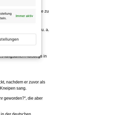
ustragen, um die Familie zu
stellung
Immer aktiv
teln.
weise bei Verwandten.
 und arbeitete später u. a.
stellungen
nes langsamen Aufstiegs in
kt, nachdem er zuvor als
d Kneipen sang.
ihr geworden?“, die aber
e in der deutschen