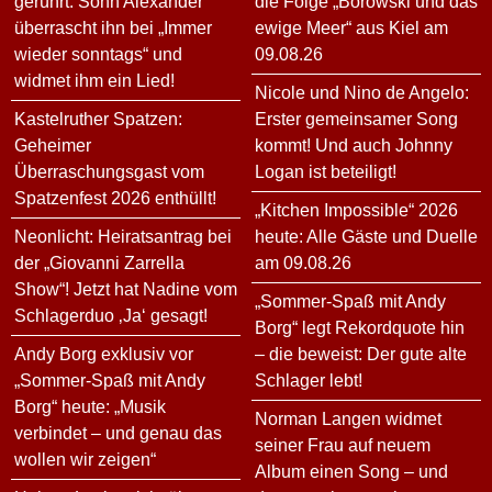
gerührt: Sohn Alexander
die Folge „Borowski und das
überrascht ihn bei „Immer
ewige Meer“ aus Kiel am
wieder sonntags“ und
09.08.26
widmet ihm ein Lied!
Nicole und Nino de Angelo:
Kastelruther Spatzen:
Erster gemeinsamer Song
Geheimer
kommt! Und auch Johnny
Überraschungsgast vom
Logan ist beteiligt!
Spatzenfest 2026 enthüllt!
„Kitchen Impossible“ 2026
Neonlicht: Heiratsantrag bei
heute: Alle Gäste und Duelle
der „Giovanni Zarrella
am 09.08.26
Show“! Jetzt hat Nadine vom
„Sommer-Spaß mit Andy
Schlagerduo ‚Ja‘ gesagt!
Borg“ legt Rekordquote hin
Andy Borg exklusiv vor
– die beweist: Der gute alte
„Sommer-Spaß mit Andy
Schlager lebt!
Borg“ heute: „Musik
Norman Langen widmet
verbindet – und genau das
seiner Frau auf neuem
wollen wir zeigen“
Album einen Song – und