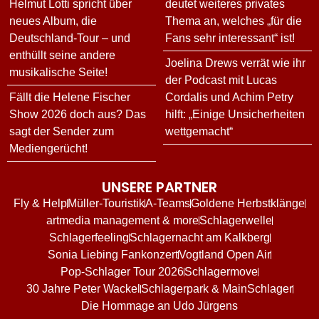
Helmut Lotti spricht über
deutet weiteres privates
neues Album, die
Thema an, welches „für die
Deutschland-Tour – und
Fans sehr interessant“ ist!
enthüllt seine andere
Joelina Drews verrät wie ihr
musikalische Seite!
der Podcast mit Lucas
Fällt die Helene Fischer
Cordalis und Achim Petry
Show 2026 doch aus? Das
hilft: „Einige Unsicherheiten
sagt der Sender zum
wettgemacht“
Mediengerücht!
UNSERE PARTNER
Fly & Help
Müller-Touristik
A-Teams
Goldene Herbstklänge
artmedia management & more
Schlagerwelle
Schlagerfeeling
Schlagernacht am Kalkberg
Sonia Liebing Fankonzert
Vogtland Open Air
Pop-Schlager Tour 2026
Schlagermove
30 Jahre Peter Wackel
Schlagerpark & MainSchlager
Die Hommage an Udo Jürgens