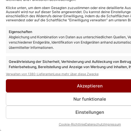
Klicke unten, um dem oben Gesagten zuzustimmen oder eine detaillierte Aus
Auswahl wird nur auf dieser Seite angewendet. Du kannst deine Einstellunge
einschließlich des Widerrufs deiner Einwilligung, indem du die Schaltflächen 
verwendest oder auf die Schaltfläche "Einwilligung verwalten" am unteren Bi
Eigenschaften
Das könnte Euch auch interessieren:
Abgleichung und Kombination von Daten aus unterschiedlichen Quellen, V
verschiedener Endgeräte, Identifikation von Endgeräten anhand automatis
„Schlagernacht der Stars“ in Wiesmoor
2027 mit Thomas Anders – und auch
übermittelter Informationen.
DIESE Acts sind dabei
Gewährleistung der Sicherheit, Verhinderung und Aufdeckung von Betru
Fehlerbehebung, Bereitstellung und Anzeige von Werbung und Inhalten, I
Andy Borg verrät: Warum ihn Peter
Entscheidungen zum Datenschutz speichern und übermitteln.
Verwalten von 1380-Lieferanten
Lese mehr über diese Zwecke
Alexander schon seit seiner Kindheit
begleitet hat
Akzeptieren
Nur funktionale
„Sommer-Spaß mit Andy Borg“: Diese
Szene mit Stefanie Hertel wird im TV nicht
zu sehen sein!
Einstellungen
Cookie-Richtlinie
Datenschutz
Impressum
„Sommer-Spaß mit Andy Borg“ Gäste