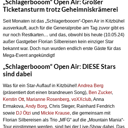
„Schlagerbooom“ Open Air: Großer
Ticketansturm trotz Geheimniskrämerei
Seit Monaten ist das „Schlagerbooom“-Open Air in Kitzbühel
ausverkauft, auch für die Generalprobe am Tag zuvor gibt es
nur noch Restkarten… und das, obwohl bis heute (10.05.24)
außer Gastgeber Florian Silbereisen kein einziger Star
bekannt war. Doch nun wurden endlich erste Gäste für das
Mega-Event angekündigt!
„Schlagerbooom“ Open Air: DIESE Stars
sind dabei
Was für ein Star-Auflauf in Kitzbühel!
Andrea Berg
(präsentiert dort einen brandneuen Song),
Ben Zucker
,
Kerstin Ott
,
Marianne Rosenberg
,
voXXclub
, Anna
Ermakova,
Andy Borg
, Chris Steger, Rainhard Fendrich
sowie
DJ Ötzi
und
Mickie Krause
, die gemeinsam mit
Florian Silbereisen als Trio „MFG“ auf die „Mountain Mania“-
Tour einstimmen werden, sind bei der Live-Show dabei. Das