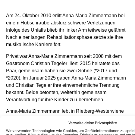
Am 24. Oktober 2010 erlitt Anna-Maria Zimmermann bei
einem Hubschrauberabsturz schwere Verletzungen.
Infolge des Unfalls blieb ihr linker Arm teilweise gelähmt.
Nach einer langen Rehabilitationsphase setzte sie ihre
musikalische Karriere fort.
Privat war Anna-Maria Zimmermann seit 2008 mit dem
Gastronom Christian Tegeler liiert. 2015 heiratete das
Paar, gemeinsam haben sie zwei Söhne (*2017 und
*2020). Im Januar 2025 gaben Anna-Maria Zimmermann
und Christian Tegeler ihre einvernehmliche Trennung
bekannt. Beide betonten, weiterhin gemeinsam
Verantwortung für ihre Kinder zu übernehmen.
Anna-Maria Zimmermann lebt in Rietberg-Westerwiehe
(Nordrhein-Westfalen) und ist weiterhin im Musikgeschäft
Verwalte deine Privatsphäre
aktiv.
Wir verwenden Technologien wie Cookies, um Geräteinformationen zu speic
zuzugreifen. Wir tun dies, um das Browsing-Erlebnis zu verbessern und um (ni