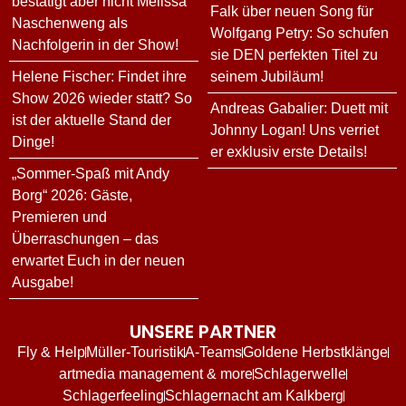
bestätigt aber nicht Melissa
Falk über neuen Song für
Naschenweng als
Wolfgang Petry: So schufen
Nachfolgerin in der Show!
sie DEN perfekten Titel zu
Helene Fischer: Findet ihre
seinem Jubiläum!
Show 2026 wieder statt? So
Andreas Gabalier: Duett mit
ist der aktuelle Stand der
Johnny Logan! Uns verriet
Dinge!
er exklusiv erste Details!
„Sommer-Spaß mit Andy
Borg“ 2026: Gäste,
Premieren und
Überraschungen – das
erwartet Euch in der neuen
Ausgabe!
UNSERE PARTNER
Fly & Help
Müller-Touristik
A-Teams
Goldene Herbstklänge
artmedia management & more
Schlagerwelle
Schlagerfeeling
Schlagernacht am Kalkberg