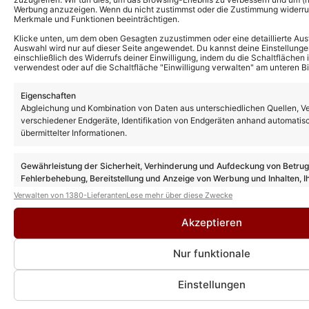
Werbung anzuzeigen. Wenn du nicht zustimmst oder die Zustimmung widerruf
Aktuelles über Anna-Maria
Merkmale und Funktionen beeinträchtigen.
Zimmermann
Klicke unten, um dem oben Gesagten zuzustimmen oder eine detaillierte Aus
Auswahl wird nur auf dieser Seite angewendet. Du kannst deine Einstellunge
einschließlich des Widerrufs deiner Einwilligung, indem du die Schaltflächen 
verwendest oder auf die Schaltfläche "Einwilligung verwalten" am unteren Bi
Eigenschaften
Abgleichung und Kombination von Daten aus unterschiedlichen Quellen, V
verschiedener Endgeräte, Identifikation von Endgeräten anhand automatis
übermittelter Informationen.
Gewährleistung der Sicherheit, Verhinderung und Aufdeckung von Betru
Fehlerbehebung, Bereitstellung und Anzeige von Werbung und Inhalten, I
Entscheidungen zum Datenschutz speichern und übermitteln.
Verwalten von 1380-Lieferanten
Lese mehr über diese Zwecke
„Egmond aan Zee Schlagerfinale“:
Diese Schlagerreise mit Anna-Maria
Akzeptieren
Zimmermann und Jörg Bausch macht
Lust auf mehr
Nur funktionale
Einstellungen