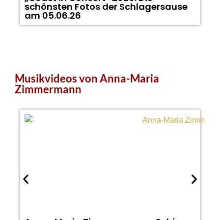
schönsten Fotos der Schlagersause
W
am 05.06.26
K
Musikvideos von Anna-Maria
Zimmermann