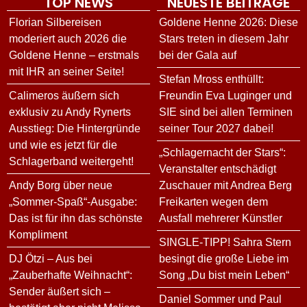
TOP NEWS
NEUESTE BEITRÄGE
Florian Silbereisen
Goldene Henne 2026: Diese
moderiert auch 2026 die
Stars treten in diesem Jahr
Goldene Henne – erstmals
bei der Gala auf
mit IHR an seiner Seite!
Stefan Mross enthüllt:
Calimeros äußern sich
Freundin Eva Luginger und
exklusiv zu Andy Rynerts
SIE sind bei allen Terminen
Ausstieg: Die Hintergründe
seiner Tour 2027 dabei!
und wie es jetzt für die
„Schlagernacht der Stars“:
Schlagerband weitergeht!
Veranstalter entschädigt
Andy Borg über neue
Zuschauer mit Andrea Berg
„Sommer-Spaß“-Ausgabe:
Freikarten wegen dem
Das ist für ihn das schönste
Ausfall mehrerer Künstler
Kompliment
SINGLE-TIPP! Sahra Stern
DJ Ötzi – Aus bei
besingt die große Liebe im
„Zauberhafte Weihnacht“:
Song „Du bist mein Leben“
Sender äußert sich –
Daniel Sommer und Paul