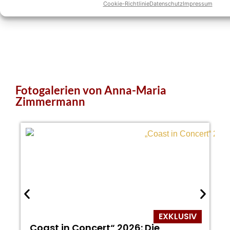
Cookie-Richtlinie
Datenschutz
Impressum
Fotogalerien von Anna-Maria
Zimmermann
EXKLUSIV
„Coast in Concert“ 2026: Die
„