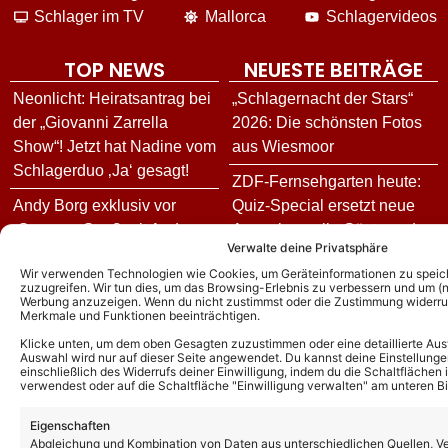
Schlager im TV
Mallorca
Schlagervideos
TOP NEWS
NEUESTE BEITRÄGE
Neonlicht: Heiratsantrag bei
„Schlagernacht der Stars“
der „Giovanni Zarrella
2026: Die schönsten Fotos
Show“! Jetzt hat Nadine vom
aus Wiesmoor
Schlagerduo ‚Ja‘ gesagt!
ZDF-Fernsehgarten heute:
Andy Borg exklusiv vor
Quiz-Special ersetzt neue
„Sommer-Spaß mit Andy
Ausgabe – alle Gäste und
Verwalte deine Privatsphäre
Borg“ heute: „Musik
Vorschau
Wir verwenden Technologien wie Cookies, um Geräteinformationen zu speic
verbindet – und genau das
zuzugreifen. Wir tun dies, um das Browsing-Erlebnis zu verbessern und um (ni
Achim Petry vor letzten
wollen wir zeigen“
Werbung anzuzeigen. Wenn du nicht zustimmst oder die Zustimmung widerruf
„Immer wieder sonntags“
Merkmale und Funktionen beeinträchtigen.
Helmut Lotti spricht über
Auftritt über Erfolge,
Klicke unten, um dem oben Gesagten zuzustimmen oder eine detaillierte Aus
Auswahl wird nur auf dieser Seite angewendet. Du kannst deine Einstellunge
neues Album, die
Dankbarkeit und kommende
einschließlich des Widerrufs deiner Einwilligung, indem du die Schaltflächen 
Deutschland-Tour – und
Pläne
verwendest oder auf die Schaltfläche "Einwilligung verwalten" am unteren Bi
enthüllt seine andere
Heidifest 2026: Heidi Klum
Eigenschaften
musikalische Seite!
feiert erneut im
Abgleichung und Kombination von Daten aus unterschiedlichen Quellen, V