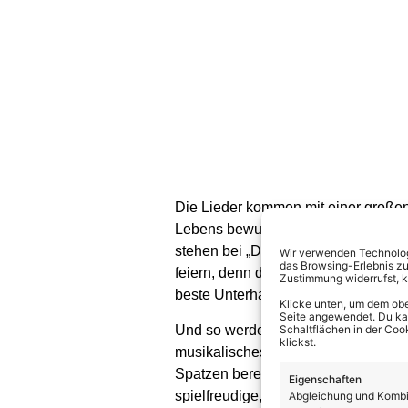
Die Lieder kommen mit einer großen,
Lebens bewusst zu werden. In wunde
stehen bei „DolomitenSchatz“ im Mi
Wir verwenden Technologi
das Browsing-Erlebnis zu
feiern, denn die Spatzen verstehen 
Zustimmung widerrufst, 
beste Unterhaltung zu sorgen.
Klicke unten, um dem obe
Seite angewendet. Du kann
Und so werden Norbert Rier und die
Schaltflächen in der Coo
klickst.
musikalisches Feuerwerk ihrer schön
Spatzen bereits live erlebt hat, we
Eigenschaften
spielfreudige, bestens gelaunte Ba
Abgleichung und Kombin