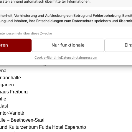
eräten anhand automatisch übermittelter Informationen.
 Fans nicht verloren gegangen.
 Tour 2026/2027: Alle Termine
cherheit, Verhinderung und Aufdeckung von Betrug und Fehlerbehebung, Bereit
ng und Inhalten, Ihre Entscheidungen zum Datenschutz speichern und übermit
 myticket Jahrhunderthalle Frankfurt
anten
Lese mehr über diese Zwecke
ank – Messe Balingen
imax
eren
Nur funktionale
Ein
nger-Halle
zentrum Siegerlandhalle
Cookie-Richtlinie
Datenschutz
Impressum
ess Centrum Würzburg
ena
rlandhalle
garten
haus Freiburg
lle
last
ntor-Varieté
alle – Beethoven-Saal
 und Kulturzentrum Fulda Hotel Esperanto