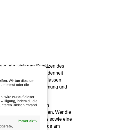
dazu ein, sich den Schätzen des
und echter Naturverbundenheit
, die am liebsten ausgelassen
fen. Wir tun dies, um
zustimmst oder die
ür eine mitreißende Stimmung und
l wird nur auf dieser
willigung, indem du die
“-Tournee 2026/2027 ein
 unteren Bildschirmrand
 die unter die Haut gehen. Wer die
fühle, berührender Songs sowie eine
Immer aktiv
lruther Spatzen die Freude am
dgeräte,