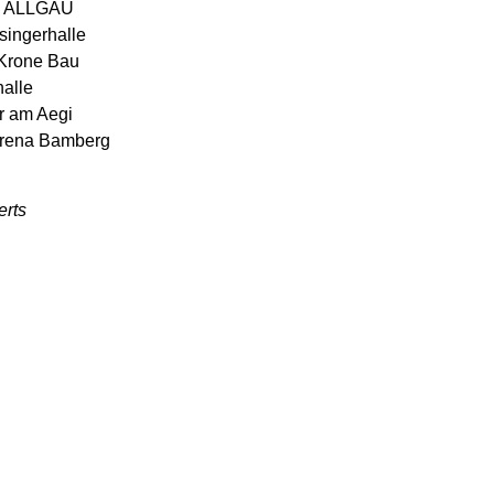
OX ALLGÄU
singerhalle
 Krone Bau
alle
r am Aegi
Arena Bamberg
rts