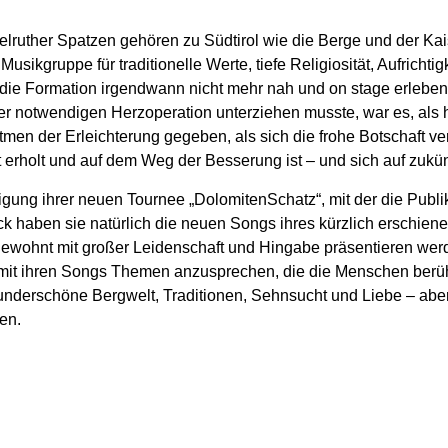
elruther Spatzen gehören zu Südtirol wie die Berge und der Kais
Musikgruppe für traditionelle Werte, tiefe Religiosität, Aufricht
die Formation irgendwann nicht mehr nah und on stage erleben
er notwendigen Herzoperation unterziehen musste, war es, als hä
men der Erleichterung gegeben, als sich die frohe Botschaft verb
erholt und auf dem Weg der Besserung ist – und sich auf zukünfti
igung ihrer neuen Tournee „DolomitenSchatz“, mit der die Publ
 haben sie natürlich die neuen Songs ihres kürzlich erschie
 gewohnt mit großer Leidenschaft und Hingabe präsentieren werde
 mit ihren Songs Themen anzusprechen, die die Menschen berüh
nderschöne Bergwelt, Traditionen, Sehnsucht und Liebe – aber
en.