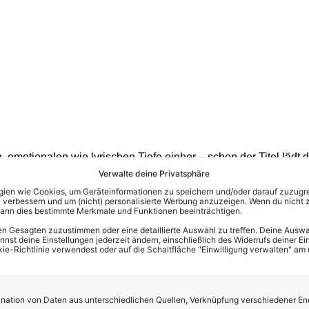
 emotionalen wie lyrischen Tiefe einher – schon der Titel lädt 
rschöne Melodien verpackte Lieder voller Liebe, Dankbarkeit 
Verwalte deine Privatsphäre
ttelpunkt. Doch natürlich kommen auch die Fans auf ihre Kosten
en wie Cookies, um Geräteinformationen zu speichern und/oder darauf zuzugrei
 verbessern und um (nicht) personalisierte Werbung anzuzeigen. Wenn du nicht 
es aufs Beste, mit ihren fröhlichen und schwungvollen Songs f
kann dies bestimmte Merkmale und Funktionen beeinträchtigen.
n Gesagten zuzustimmen oder eine detaillierte Auswahl zu treffen. Deine Auswah
st deine Einstellungen jederzeit ändern, einschließlich des Widerrufs deiner Ein
 übrigen Kastelruther Spatzen auch auf ihrer „DolomitenSchatz
kie-Richtlinie verwendest oder auf die Schaltfläche "Einwilligung verwalten" am
sten und beliebtesten Lieder entfachen – mit vielen Momenten,
iß, dass man sich auf einen besonderen Abend voller großer Ge
nd freuen kann. Denn auch nach fünf Jahrzehnten ist den Kaste
ation von Daten aus unterschiedlichen Quellen, Verknüpfung verschiedener En