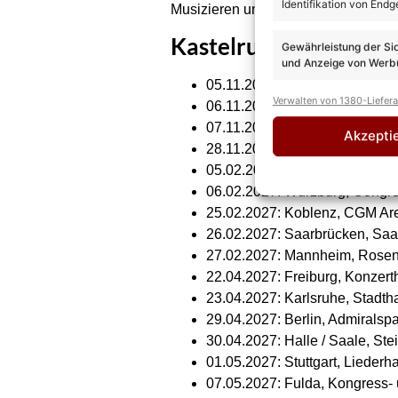
Identifikation von Endg
Musizieren und am Feiern mit ihren
Kastelruther Spatzen
Gewährleistung der Si
und Anzeige von Werbu
05.11.2026: Frankfurt am Main,
Verwalten von 1380-Liefer
06.11.2026: Balingen, Volksb
07.11.2026: Regensburg, Aud
Akzepti
28.11.2026: Hameln, Rattenfä
05.02.2027: Siegen, Kongress
06.02.2027: Würzburg, Congr
25.02.2027: Koblenz, CGM Ar
26.02.2027: Saarbrücken, Saa
27.02.2027: Mannheim, Rosen
22.04.2027: Freiburg, Konzert
23.04.2027: Karlsruhe, Stadtha
29.04.2027: Berlin, Admiralspa
30.04.2027: Halle / Saale, Stei
01.05.2027: Stuttgart, Liederh
07.05.2027: Fulda, Kongress-