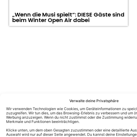
„Wenn die Musi spielt“: DIESE Gäste sind
beim Winter Open Air dabei
Verwalte deine Privatsphäre
Fotogalerien von Die Kastelruther
Wir verwenden Technologien wie Cookies, um Geräteinformationen zu speic
zuzugreifen. Wir tun dies, um das Browsing-Erlebnis zu verbessern und um (ni
Spatzen
Werbung anzuzeigen. Wenn du nicht zustimmst oder die Zustimmung widerruf
Merkmale und Funktionen beeinträchtigen.
Klicke unten, um dem oben Gesagten zuzustimmen oder eine detaillierte Aus
Auswahl wird nur auf dieser Seite angewendet. Du kannst deine Einstellunge