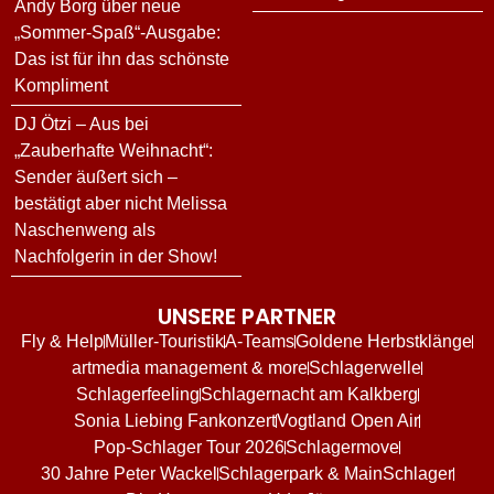
Andy Borg über neue
„Sommer-Spaß“-Ausgabe:
Das ist für ihn das schönste
Kompliment
DJ Ötzi – Aus bei
„Zauberhafte Weihnacht“:
Sender äußert sich –
bestätigt aber nicht Melissa
Naschenweng als
Nachfolgerin in der Show!
UNSERE PARTNER
Fly & Help
Müller-Touristik
A-Teams
Goldene Herbstklänge
artmedia management & more
Schlagerwelle
Schlagerfeeling
Schlagernacht am Kalkberg
Sonia Liebing Fankonzert
Vogtland Open Air
Pop-Schlager Tour 2026
Schlagermove
30 Jahre Peter Wackel
Schlagerpark & MainSchlager