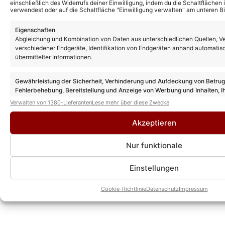
Musikvideos von Die Kastelruther
einschließlich des Widerrufs deiner Einwilligung, indem du die Schaltflächen 
verwendest oder auf die Schaltfläche "Einwilligung verwalten" am unteren Bi
Spatzen
Eigenschaften
Abgleichung und Kombination von Daten aus unterschiedlichen Quellen, V
verschiedener Endgeräte, Identifikation von Endgeräten anhand automatis
übermittelter Informationen.
Gewährleistung der Sicherheit, Verhinderung und Aufdeckung von Betru
Fehlerbehebung, Bereitstellung und Anzeige von Werbung und Inhalten, I
Entscheidungen zum Datenschutz speichern und übermitteln.
Verwalten von 1380-Lieferanten
Lese mehr über diese Zwecke
Akzeptieren
Nur funktionale
Einstellungen
Cookie-Richtlinie
Datenschutz
Impressum