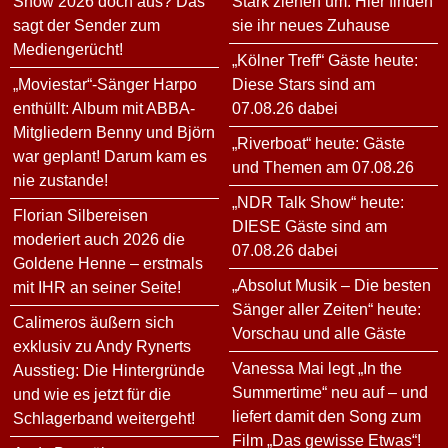
Show 2026 doch aus? Das
Stark ziehen um: Hier finden
sagt der Sender zum
sie ihr neues Zuhause
Mediengerücht!
„Kölner Treff“ Gäste heute:
„Moviestar“-Sänger Harpo
Diese Stars sind am
enthüllt: Album mit ABBA-
07.08.26 dabei
Mitgliedern Benny und Björn
„Riverboat“ heute: Gäste
war geplant! Darum kam es
und Themen am 07.08.26
nie zustande!
„NDR Talk Show“ heute:
Florian Silbereisen
DIESE Gäste sind am
moderiert auch 2026 die
07.08.26 dabei
Goldene Henne – erstmals
„Absolut Musik – Die besten
mit IHR an seiner Seite!
Sänger aller Zeiten“ heute:
Calimeros äußern sich
Vorschau und alle Gäste
exklusiv zu Andy Rynerts
Vanessa Mai legt „In the
Ausstieg: Die Hintergründe
Summertime“ neu auf – und
und wie es jetzt für die
liefert damit den Song zum
Schlagerband weitergeht!
Film „Das gewisse Etwas“!