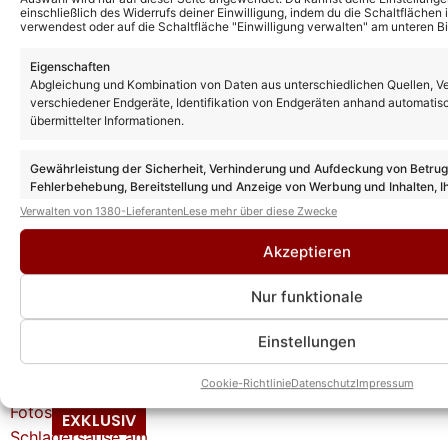
einschließlich des Widerrufs deiner Einwilligung, indem du die Schaltflächen 
verwendest oder auf die Schaltfläche "Einwilligung verwalten" am unteren Bi
Eigenschaften
Abgleichung und Kombination von Daten aus unterschiedlichen Quellen, V
verschiedener Endgeräte, Identifikation von Endgeräten anhand automatis
übermittelter Informationen.
Gewährleistung der Sicherheit, Verhinderung und Aufdeckung von Betru
Fehlerbehebung, Bereitstellung und Anzeige von Werbung und Inhalten, I
Entscheidungen zum Datenschutz speichern und übermitteln.
Verwalten von 1380-Lieferanten
Lese mehr über diese Zwecke
Das könnte Euch auch interessieren:
Akzeptieren
„Coast in Concert“ begeisterte die Massen
mit Schlager-Feuerwerk! Hier alle
Nur funktionale
Highlights!
Einstellungen
„Coast in Concert“ 2026: Die schönsten
Fotos der Schlagersause am 05.06.26
Cookie-Richtlinie
Datenschutz
Impressum