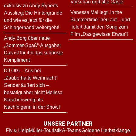
Vorschau und alle Gäste
exklusiv zu Andy Rynerts
Vanessa Mai legt „In the
Ausstieg: Die Hintergründe
Summertime“ neu auf – und
und wie es jetzt für die
liefert damit den Song zum
Schlagerband weitergeht!
Film „Das gewisse Etwas“!
Andy Borg über neue
„Sommer-Spaß“-Ausgabe:
Das ist für ihn das schönste
Kompliment
DJ Ötzi – Aus bei
„Zauberhafte Weihnacht“:
Sender äußert sich –
bestätigt aber nicht Melissa
Naschenweng als
Nachfolgerin in der Show!
UNSERE PARTNER
Fly & Help
Müller-Touristik
A-Teams
Goldene Herbstklänge