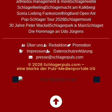
artmedia management & more
Schlagerwelle
Schlagerfeeling
Schlagernacht am Kalkberg
Sonia Liebing Fankonzert
Vogtland Open Air
Pop-Schlager Tour 2026
Schlagermove
30 Jahre Peter Wackel
Schlagerpark & MainSchlager
Die Hommage an Udo Jürgens
Über uns
Redaktion
Promotion
Impressum
Datenschutzerklärung
presse@schlagerpuls.com
© 2026 Schlagerpuls.com –
eine Marke der Puls-Medienportale UG​