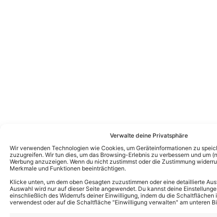
Verwalte deine Privatsphäre
Wir verwenden Technologien wie Cookies, um Geräteinformationen zu speic
zuzugreifen. Wir tun dies, um das Browsing-Erlebnis zu verbessern und um (ni
Werbung anzuzeigen. Wenn du nicht zustimmst oder die Zustimmung widerruf
Merkmale und Funktionen beeinträchtigen.
Klicke unten, um dem oben Gesagten zuzustimmen oder eine detaillierte Aus
Das könnte Euch auch interessieren:
Auswahl wird nur auf dieser Seite angewendet. Du kannst deine Einstellunge
„Egmond aan Zee Schlagerfinale“: Diese
einschließlich des Widerrufs deiner Einwilligung, indem du die Schaltflächen 
Schlagerreise mit Anna-Maria
verwendest oder auf die Schaltfläche "Einwilligung verwalten" am unteren Bi
Zimmermann und Jörg Bausch macht Lust