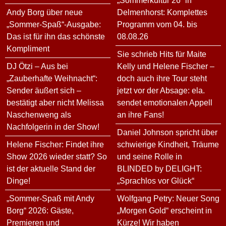
„Sommerkultur 26“ in
Andy Borg über neue
Delmenhorst: Komplettes
„Sommer-Spaß“-Ausgabe:
Programm vom 04. bis
Das ist für ihn das schönste
08.08.26
Kompliment
Sie schrieb Hits für Maite
DJ Ötzi – Aus bei
Kelly und Helene Fischer –
„Zauberhafte Weihnacht“:
doch auch ihre Tour steht
Sender äußert sich –
jetzt vor der Absage: ela.
bestätigt aber nicht Melissa
sendet emotionalen Appell
Naschenweng als
an ihre Fans!
Nachfolgerin in der Show!
Daniel Johnson spricht über
Helene Fischer: Findet ihre
schwierige Kindheit, Träume
Show 2026 wieder statt? So
und seine Rolle in
ist der aktuelle Stand der
BLINDED by DELIGHT:
Dinge!
„Sprachlos vor Glück“
„Sommer-Spaß mit Andy
Wolfgang Petry: Neuer Song
Borg“ 2026: Gäste,
„Morgen Gold“ erscheint in
Premieren und
Kürze! Wir haben