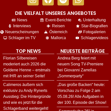
DIE VIELFALT UNSERES ANGEBOTES
News
Event-Berichte
Unterhaltung
Interviews
Reisen
Star-Biografien
Neuerscheinungen
Österreich
Fotogalerien
Schlager im TV
Mallorca
Schlagervideos
TOP NEWS
NEUESTE BEITRÄGE
Florian Silbereisen
Andrea Berg feiert mit
moderiert auch 2026 die
neuem Song TV-Premiere
Goldene Henne – erstmals
bei Giovanni Zarrellas
mit IHR an seiner Seite!
„Sommerparty“
Calimeros äußern sich
„Das große Backen“ heute:
exklusiv zu Andy Rynerts
Vorschau zu Folge 2 am
Ausstieg: Die Hintergründe
05.08.26! Alle Aufgaben in
und wie es jetzt für die
der 100. Episode der Show!
Schlagerband weitergeht!