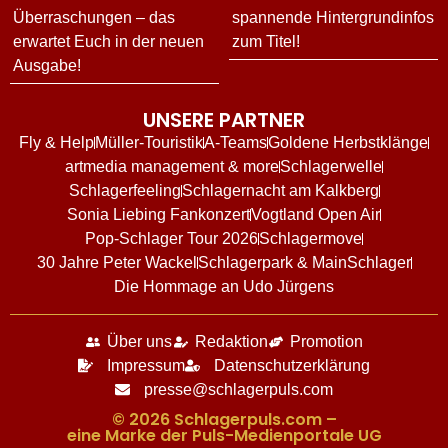
Überraschungen – das
spannende Hintergrundinfos
erwartet Euch in der neuen
zum Titel!
Ausgabe!
UNSERE PARTNER
Fly & Help
Müller-Touristik
A-Teams
Goldene Herbstklänge
artmedia management & more
Schlagerwelle
Schlagerfeeling
Schlagernacht am Kalkberg
Sonia Liebing Fankonzert
Vogtland Open Air
Pop-Schlager Tour 2026
Schlagermove
30 Jahre Peter Wackel
Schlagerpark & MainSchlager
Die Hommage an Udo Jürgens
Über uns
Redaktion
Promotion
Impressum
Datenschutzerklärung
presse@schlagerpuls.com
© 2026 Schlagerpuls.com –
eine Marke der Puls-Medienportale UG​