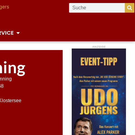
RVICE
ANZEIGE
ning
enning
68
Klostersee