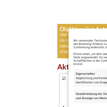
Olaf Henning Au
Olaf Henning
c/o Viva Concepts Niederr
Wir verwenden Technologi
das Browsing-Erlebnis zu
Hellenthalstraße 1
Zustimmung widerrufst, 
47661 Issum
Klicke unten, um dem obe
Seite angewendet. Du kann
Schaltflächen in der Coo
klickst.
Aktuelles über
Eigenschaften
Abgleichung und Kombin
Identifikation von Endg
Gewährleistung der Si
und Anzeige von Werbu