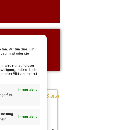
ing Tickets
rekt Tickets für alle
fen. Wir tun dies, um
zustimmst oder die
Henning sichern!
l wird nur auf dieser
willigung, indem du die
 unteren Bildschirmrand
Immer aktiv
dgeräte,
stellung
Immer aktiv
teln.