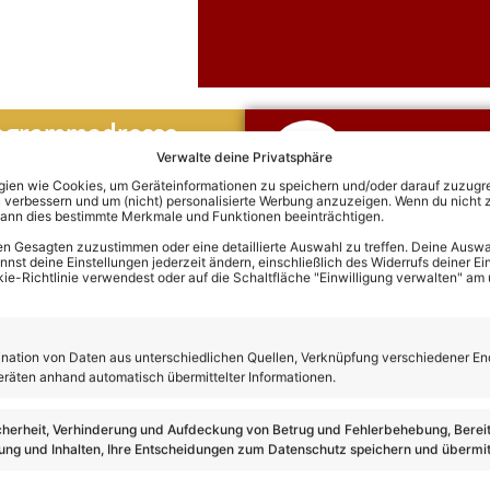
togrammadresse
Olaf Henn
Verwalte deine Privatsphäre
Hier klicken und di
hein GmbH
en wie Cookies, um Geräteinformationen zu speichern und/oder darauf zuzugrei
 verbessern und um (nicht) personalisierte Werbung anzuzeigen. Wenn du nicht 
Termine von Olaf 
kann dies bestimmte Merkmale und Funktionen beeinträchtigen.
n Gesagten zuzustimmen oder eine detaillierte Auswahl zu treffen. Deine Auswah
st deine Einstellungen jederzeit ändern, einschließlich des Widerrufs deiner Ein
kie-Richtlinie verwendest oder auf die Schaltfläche "Einwilligung verwalten" am
 Olaf Henning
ation von Daten aus unterschiedlichen Quellen, Verknüpfung verschiedener En
eräten anhand automatisch übermittelter Informationen.
cherheit, Verhinderung und Aufdeckung von Betrug und Fehlerbehebung, Bereit
ng und Inhalten, Ihre Entscheidungen zum Datenschutz speichern und übermit