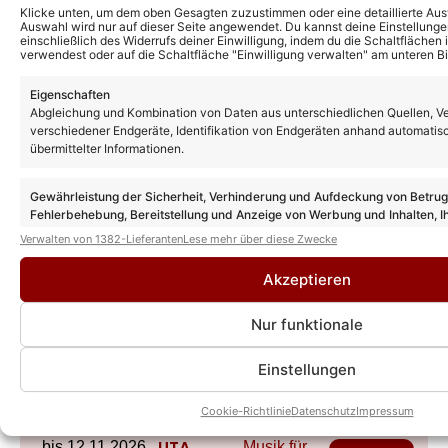
Klicke unten, um dem oben Gesagten zuzustimmen oder eine detaillierte Aus
Auswahl wird nur auf dieser Seite angewendet. Du kannst deine Einstellunge
einschließlich des Widerrufs deiner Einwilligung, indem du die Schaltflächen 
verwendest oder auf die Schaltfläche "Einwilligung verwalten" am unteren Bi
Eigenschaften
Abgleichung und Kombination von Daten aus unterschiedlichen Quellen, V
verschiedener Endgeräte, Identifikation von Endgeräten anhand automatis
übermittelter Informationen.
Gewährleistung der Sicherheit, Verhinderung und Aufdeckung von Betru
Fehlerbehebung, Bereitstellung und Anzeige von Werbung und Inhalten, I
Uta Bresan – Feueraugen (Offizielles
U
Entscheidungen zum Datenschutz speichern und übermitteln.
Verwalten von 1382-Lieferanten
Lese mehr über diese Zwecke
Musikvideo)
z
Akzeptieren
Nur funktionale
Einstellungen
Events von Uta Bresan
Cookie-Richtlinie
Datenschutz
Impressum
24.09.2026
UTA
bis 12.11.2026
Musik für