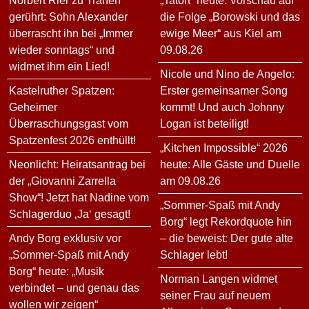
Norbert Rier zu Tränen
„Tatort“ heute: Vorschau auf
gerührt: Sohn Alexander
die Folge „Borowski und das
überrascht ihn bei „Immer
ewige Meer“ aus Kiel am
wieder sonntags“ und
09.08.26
widmet ihm ein Lied!
Nicole und Nino de Angelo:
Kastelruther Spatzen:
Erster gemeinsamer Song
Geheimer
kommt! Und auch Johnny
Überraschungsgast vom
Logan ist beteiligt!
Spatzenfest 2026 enthüllt!
„Kitchen Impossible“ 2026
Neonlicht: Heiratsantrag bei
heute: Alle Gäste und Duelle
der „Giovanni Zarrella
am 09.08.26
Show“! Jetzt hat Nadine vom
„Sommer-Spaß mit Andy
Schlagerduo ‚Ja‘ gesagt!
Borg“ legt Rekordquote hin
Andy Borg exklusiv vor
– die beweist: Der gute alte
„Sommer-Spaß mit Andy
Schlager lebt!
Borg“ heute: „Musik
Norman Langen widmet
verbindet – und genau das
seiner Frau auf neuem
wollen wir zeigen“