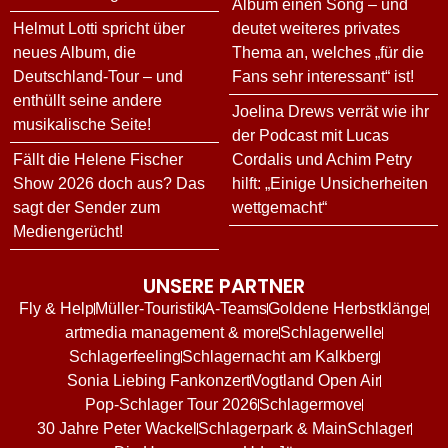
Album einen Song – und
Helmut Lotti spricht über
deutet weiteres privates
neues Album, die
Thema an, welches „für die
Deutschland-Tour – und
Fans sehr interessant“ ist!
enthüllt seine andere
Joelina Drews verrät wie ihr
musikalische Seite!
der Podcast mit Lucas
Fällt die Helene Fischer
Cordalis und Achim Petry
Show 2026 doch aus? Das
hilft: „Einige Unsicherheiten
sagt der Sender zum
wettgemacht“
Mediengerücht!
UNSERE PARTNER
Fly & Help
Müller-Touristik
A-Teams
Goldene Herbstklänge
artmedia management & more
Schlagerwelle
Schlagerfeeling
Schlagernacht am Kalkberg
Sonia Liebing Fankonzert
Vogtland Open Air
Pop-Schlager Tour 2026
Schlagermove
30 Jahre Peter Wackel
Schlagerpark & MainSchlager