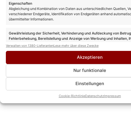
Eigenschaften
Abgleichung und Kombination von Daten aus unterschiedlichen Quellen, V
verschiedener Endgeräte, Identifikation von Endgeräten anhand automatis
übermittelter Informationen.
„
Gewährleistung der Sicherheit, Verhinderung und Aufdeckung von Betru
„Giovanni Zarrella Show“ in
Fehlerbehebung, Bereitstellung und Anzeige von Werbung und Inhalten, I
Göttingen: Die schönsten Fotos der
Entscheidungen zum Datenschutz speichern und übermitteln.
Ausgabe am 09.11.24
Verwalten von 1380-Lieferanten
Lese mehr über diese Zwecke
Akzeptieren
Nur funktionale
Musikvideos von Peter Maffay
Einstellungen
Cookie-Richtlinie
Datenschutz
Impressum