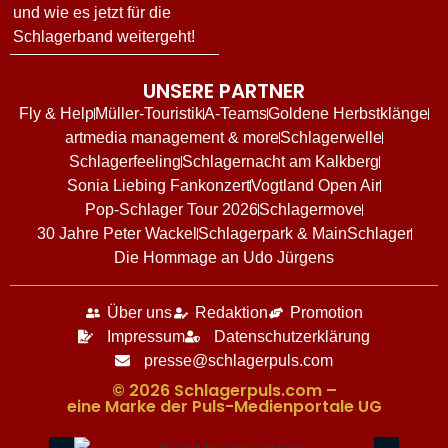
und wie es jetzt für die
Schlagerband weitergeht!
UNSERE PARTNER
Fly & Help
Müller-Touristik
A-Teams
Goldene Herbstklänge
artmedia management & more
Schlagerwelle
Schlagerfeeling
Schlagernacht am Kalkberg
Sonia Liebing Fankonzert
Vogtland Open Air
Pop-Schlager Tour 2026
Schlagermove
30 Jahre Peter Wackel
Schlagerpark & MainSchlager
Die Hommage an Udo Jürgens
Über uns
Redaktion
Promotion
Impressum
Datenschutzerklärung
presse@schlagerpuls.com
© 2026 Schlagerpuls.com –
eine Marke der Puls-Medienportale UG​