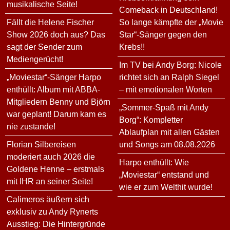
musikalische Seite!
Comeback in Deutschland!
Fällt die Helene Fischer
So lange kämpfte der „Movie
Show 2026 doch aus? Das
Star“-Sänger gegen den
sagt der Sender zum
Krebs!!
Mediengerücht!
Im TV bei Andy Borg: Nicole
„Moviestar“-Sänger Harpo
richtet sich an Ralph Siegel
enthüllt: Album mit ABBA-
– mit emotionalen Worten
Mitgliedern Benny und Björn
„Sommer-Spaß mit Andy
war geplant! Darum kam es
Borg“: Kompletter
nie zustande!
Ablaufplan mit allen Gästen
Florian Silbereisen
und Songs am 08.08.2026
moderiert auch 2026 die
Harpo enthüllt: Wie
Goldene Henne – erstmals
„Moviestar“ entstand und
mit IHR an seiner Seite!
wie er zum Welthit wurde!
Calimeros äußern sich
exklusiv zu Andy Rynerts
Ausstieg: Die Hintergründe