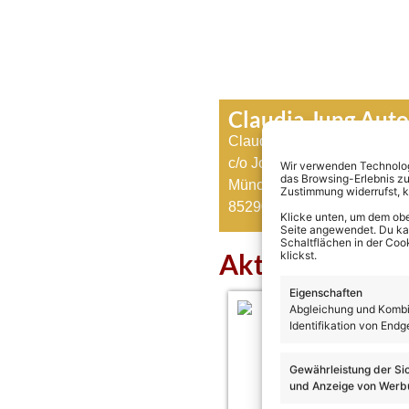
Claudia Jung Aut
Claudia Jung
c/o Josef Hohmann
Wir verwenden Technologi
das Browsing-Erlebnis zu
Münchener Straße 67
Zustimmung widerrufst, 
85290 Geisenfeld
Klicke unten, um dem obe
Seite angewendet. Du kann
Schaltflächen in der Coo
Aktuelles über 
klickst.
Eigenschaften
Abgleichung und Kombin
Identifikation von Endg
Gewährleistung der Si
und Anzeige von Werbu