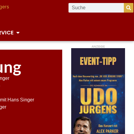
RVICE
ANZEIGE
ung
inger
4
 mit Hans Singer
ger