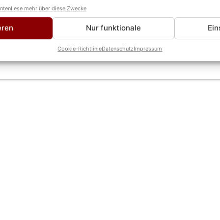
anten
Lese mehr über diese Zwecke
od ihres Mannes spricht sie jetzt erstmals offen 
eren
Nur funktionale
Ein
ht
Cookie-Richtlinie
Datenschutz
Impressum