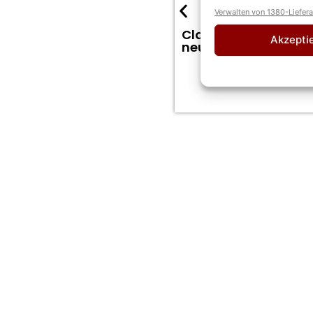
Verwalten von 1380-Liefer
Claudia Jung: Nach T
Akzepti
neues Leben aussie