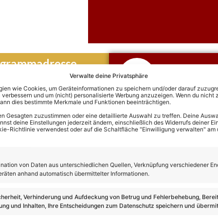
ogrammadresse
Claudia J
Verwalte deine Privatsphäre
Hier klicken und di
en wie Cookies, um Geräteinformationen zu speichern und/oder darauf zuzugrei
 verbessern und um (nicht) personalisierte Werbung anzuzeigen. Wenn du nicht 
Termine von Claud
kann dies bestimmte Merkmale und Funktionen beeinträchtigen.
n Gesagten zuzustimmen oder eine detaillierte Auswahl zu treffen. Deine Auswah
st deine Einstellungen jederzeit ändern, einschließlich des Widerrufs deiner Ein
kie-Richtlinie verwendest oder auf die Schaltfläche "Einwilligung verwalten" am
Claudia Jung
ation von Daten aus unterschiedlichen Quellen, Verknüpfung verschiedener En
eräten anhand automatisch übermittelter Informationen.
cherheit, Verhinderung und Aufdeckung von Betrug und Fehlerbehebung, Bereit
ng und Inhalten, Ihre Entscheidungen zum Datenschutz speichern und übermit