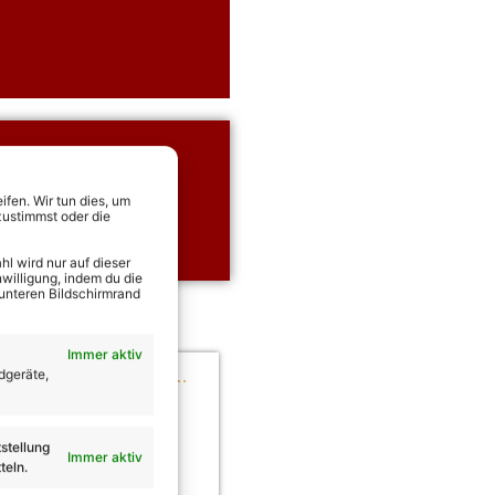
ung Tickets
rekt Tickets für alle
fen. Wir tun dies, um
zustimmst oder die
ia Jung sichern!
l wird nur auf dieser
willigung, indem du die
 unteren Bildschirmrand
Immer aktiv
dgeräte,
stellung
Immer aktiv
teln.