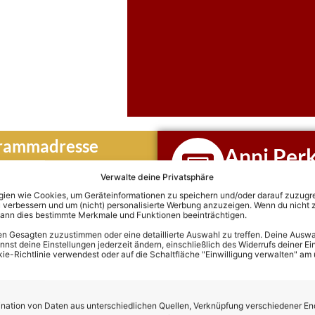
grammadresse
Anni Perk
Hier klicken und di
Verwalte deine Privatsphäre
Termine von Anni 
en wie Cookies, um Geräteinformationen zu speichern und/oder darauf zuzugrei
 verbessern und um (nicht) personalisierte Werbung anzuzeigen. Wenn du nicht 
kann dies bestimmte Merkmale und Funktionen beeinträchtigen.
 Anni Perka
n Gesagten zuzustimmen oder eine detaillierte Auswahl zu treffen. Deine Auswah
st deine Einstellungen jederzeit ändern, einschließlich des Widerrufs deiner Ein
kie-Richtlinie verwendest oder auf die Schaltfläche "Einwilligung verwalten" am
ation von Daten aus unterschiedlichen Quellen, Verknüpfung verschiedener En