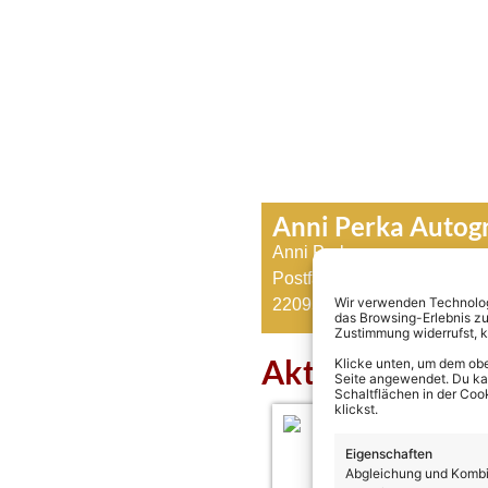
Anni Perka Auto
Anni Perka
Postfach 740521
Wir verwenden Technologi
22095 Hamburg
das Browsing-Erlebnis zu
Zustimmung widerrufst, 
Aktuelles über
Klicke unten, um dem obe
Seite angewendet. Du kann
Schaltflächen in der Coo
klickst.
Eigenschaften
Abgleichung und Kombin