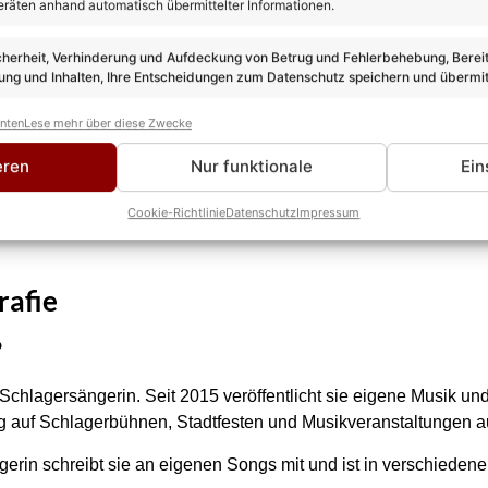
eräten anhand automatisch übermittelter Informationen.
cherheit, Verhinderung und Aufdeckung von Betrug und Fehlerbehebung, Bereit
ng und Inhalten, Ihre Entscheidungen zum Datenschutz speichern und übermit
Stars“: Veranstalter entschädigt Zuschauer mit
anten
Lese mehr über diese Zwecke
m Ausfall mehrerer Künstler
eren
Nur funktionale
Ein
Cookie-Richtlinie
Datenschutz
Impressum
rafie
?
 Schlagersängerin. Seit 2015 veröffentlicht sie eigene Musik un
g auf Schlagerbühnen, Stadtfesten und Musikveranstaltungen au
gerin schreibt sie an eigenen Songs mit und ist in verschieden