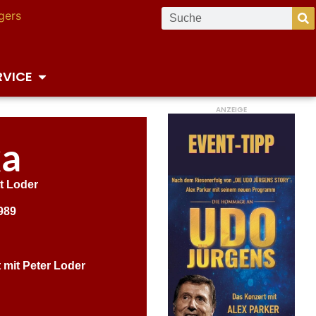
RVICE
ANZEIGE
ka
t Loder
989
t mit Peter Loder