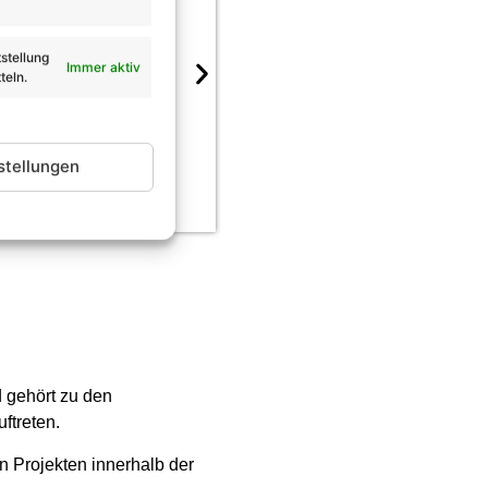
stellung
Immer aktiv
teln.
„Schlagernacht der Sta
Show“: DIESE Stars sind
 Andrea Berg
stellungen
d gehört zu den
ftreten.
en Projekten innerhalb der