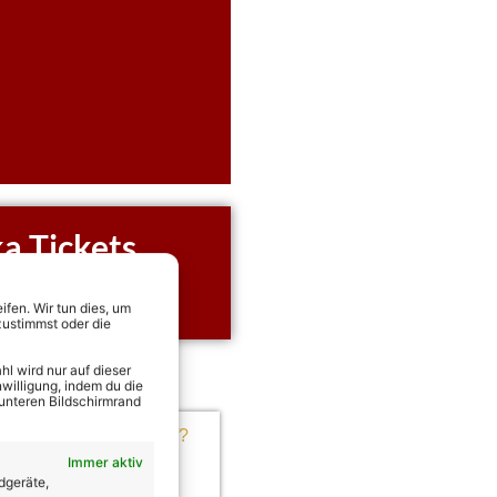
a Tickets
rekt Tickets für alle
Perka sichern!
fen. Wir tun dies, um
zustimmst oder die
l wird nur auf dieser
willigung, indem du die
 unteren Bildschirmrand
Immer aktiv
dgeräte,