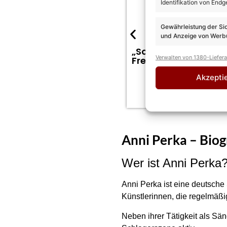
Identifikation von Endg
Gewährleistung der Si
und Anzeige von Werbu
„Schlagernacht der 
Verwalten von 1380-Liefer
Freikarten wegen de
Akzepti
Anni Perka – Biog
Wer ist Anni Perka
Anni Perka ist eine deutsche
Künstlerinnen, die regelmäßi
Neben ihrer Tätigkeit als Sän