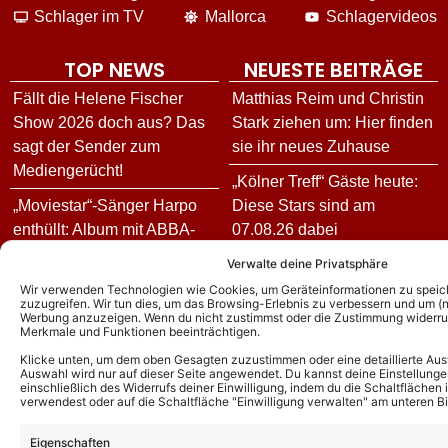
Schlager im TV
Mallorca
Schlagervideos
TOP NEWS
NEUESTE BEITRÄGE
Fällt die Helene Fischer
Matthias Reim und Christin
Show 2026 doch aus? Das
Stark ziehen um: Hier finden
sagt der Sender zum
sie ihr neues Zuhause
Mediengerücht!
„Kölner Treff“ Gäste heute:
„Moviestar“-Sänger Harpo
Diese Stars sind am
enthüllt: Album mit ABBA-
07.08.26 dabei
Mitgliedern Benny und Björn
„Riverboat“ heute: Gäste
Verwalte deine Privatsphäre
war geplant! Darum kam es
und Themen am 07.08.26
Wir verwenden Technologien wie Cookies, um Geräteinformationen zu speic
nie zustande!
zuzugreifen. Wir tun dies, um das Browsing-Erlebnis zu verbessern und um (ni
Werbung anzuzeigen. Wenn du nicht zustimmst oder die Zustimmung widerruf
„NDR Talk Show“ heute:
Merkmale und Funktionen beeinträchtigen.
Florian Silbereisen
DIESE Gäste sind am
moderiert auch 2026 die
Klicke unten, um dem oben Gesagten zuzustimmen oder eine detaillierte Aus
07.08.26 dabei
Auswahl wird nur auf dieser Seite angewendet. Du kannst deine Einstellunge
Goldene Henne – erstmals
einschließlich des Widerrufs deiner Einwilligung, indem du die Schaltflächen 
verwendest oder auf die Schaltfläche "Einwilligung verwalten" am unteren Bi
„Absolut Musik – Die besten
mit IHR an seiner Seite!
Sänger aller Zeiten“ heute:
Eigenschaften
Calimeros äußern sich