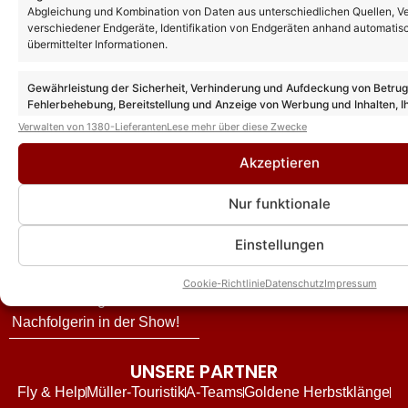
Vorschau und alle Gäste
Abgleichung und Kombination von Daten aus unterschiedlichen Quellen, V
exklusiv zu Andy Rynerts
verschiedener Endgeräte, Identifikation von Endgeräten anhand automatis
Vanessa Mai legt „In the
Ausstieg: Die Hintergründe
übermittelter Informationen.
Summertime“ neu auf – und
und wie es jetzt für die
liefert damit den Song zum
Schlagerband weitergeht!
Gewährleistung der Sicherheit, Verhinderung und Aufdeckung von Betru
Film „Das gewisse Etwas“!
Fehlerbehebung, Bereitstellung und Anzeige von Werbung und Inhalten, I
Andy Borg über neue
Entscheidungen zum Datenschutz speichern und übermitteln.
Verwalten von 1380-Lieferanten
Lese mehr über diese Zwecke
„Sommer-Spaß“-Ausgabe:
Das ist für ihn das schönste
Akzeptieren
Kompliment
Nur funktionale
DJ Ötzi – Aus bei
„Zauberhafte Weihnacht“:
Einstellungen
Sender äußert sich –
bestätigt aber nicht Melissa
Cookie-Richtlinie
Datenschutz
Impressum
Naschenweng als
Nachfolgerin in der Show!
UNSERE PARTNER
Fly & Help
Müller-Touristik
A-Teams
Goldene Herbstklänge