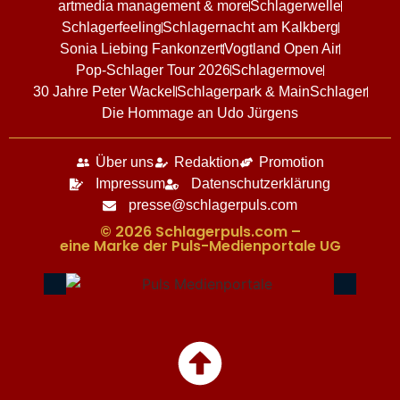
artmedia management & more
Schlagerwelle
Schlagerfeeling
Schlagernacht am Kalkberg
Sonia Liebing Fankonzert
Vogtland Open Air
Pop-Schlager Tour 2026
Schlagermove
30 Jahre Peter Wackel
Schlagerpark & MainSchlager
Die Hommage an Udo Jürgens
Über uns
Redaktion
Promotion
Impressum
Datenschutzerklärung
presse@schlagerpuls.com
© 2026 Schlagerpuls.com –
eine Marke der Puls-Medienportale UG​