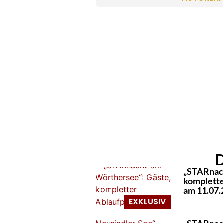
D
„STARnach
komplette
am 11.07.