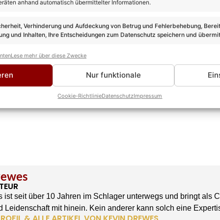
eräten anhand automatisch übermittelter Informationen.
cherheit, Verhinderung und Aufdeckung von Betrug und Fehlerbehebung, Bereit
ng und Inhalten, Ihre Entscheidungen zum Datenschutz speichern und übermit
anten
Lese mehr über diese Zwecke
eren
Nur funktionale
Ein
Cookie-Richtlinie
Datenschutz
Impressum
rewes
TEUR
 ist seit über 10 Jahren im Schlager unterwegs und bringt als 
 Leidenschaft mit hinein. Kein anderer kann solch eine Experti
ROFIL & ALLE ARTIKEL VON KEVIN DREWES