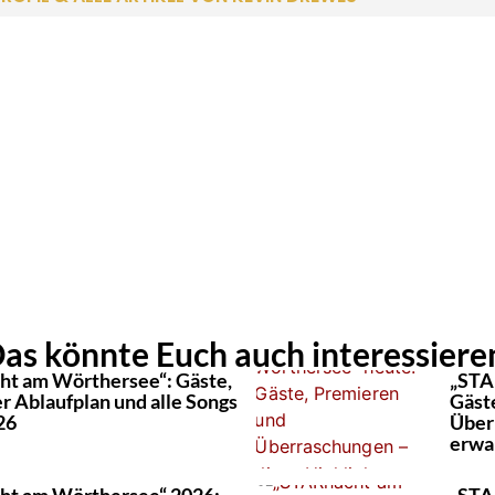
as könnte Euch auch interessiere
t am Wörthersee“: Gäste,
„STA
r Ablaufplan und alle Songs
Gäst
26
Über
erwa