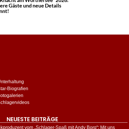
Rnacht am Wörthersee“ 2026:
ere Gäste und neue Details
nnt!
nterhaltung
tar-Biografien
otogalerien
chlagervideos
NEUESTE BEITRÄGE
kproduzent vom „Schlager-Spaß mit Andy Borg“: Mit uns