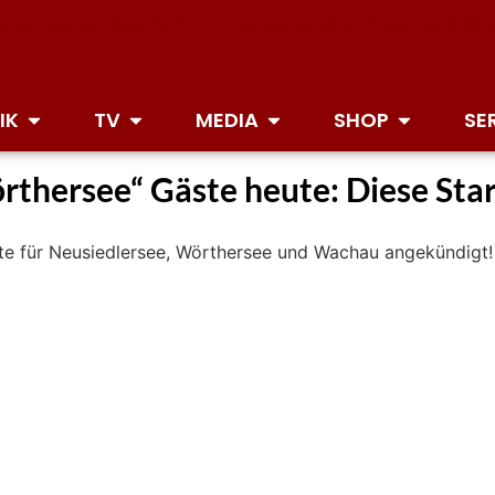
IK
TV
MEDIA
SHOP
SE
hersee“ Gäste heute: Diese Stars