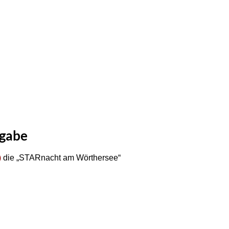
sgabe
)
die „STARnacht am Wörthersee“