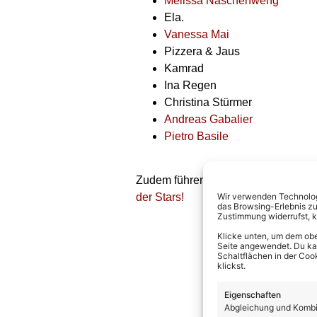
Melissa Naschenweng
Ela.
Vanessa Mai
Pizzera & Jaus
Kamrad
Ina Regen
Christina Stürmer
Andreas Gabalier
Pietro Basile
Zudem führen wie gewohnt
Barbara
der Stars!
Wir verwenden Technologi
das Browsing-Erlebnis zu
Zustimmung widerrufst, 
Klicke unten, um dem obe
Seite angewendet. Du kann
Schaltflächen in der Coo
klickst.
Eigenschaften
Abgleichung und Kombin