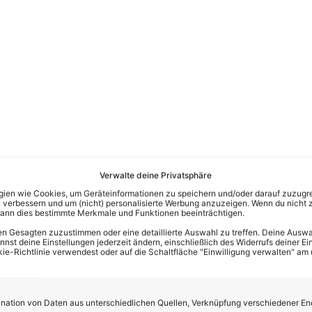
Verwalte deine Privatsphäre
 Schöneberger
und Hans Sigl durch die Show.
Lest HIER viele D
en wie Cookies, um Geräteinformationen zu speichern und/oder darauf zuzugrei
 verbessern und um (nicht) personalisierte Werbung anzuzeigen. Wenn du nicht 
kann dies bestimmte Merkmale und Funktionen beeinträchtigen.
n Gesagten zuzustimmen oder eine detaillierte Auswahl zu treffen. Deine Auswah
st deine Einstellungen jederzeit ändern, einschließlich des Widerrufs deiner Ein
kie-Richtlinie verwendest oder auf die Schaltfläche "Einwilligung verwalten" am
ation von Daten aus unterschiedlichen Quellen, Verknüpfung verschiedener En