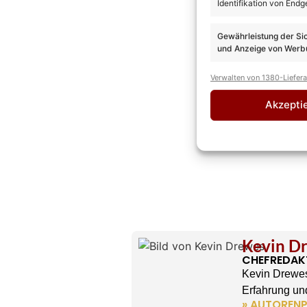
Identifikation von Endg
Gewährleistung der Si
und Anzeige von Werbu
Verwalten von 1380-Liefer
Akzepti
Kevin D
CHEFREDAK
Kevin Drewes
Erfahrung und
» AUTORENP