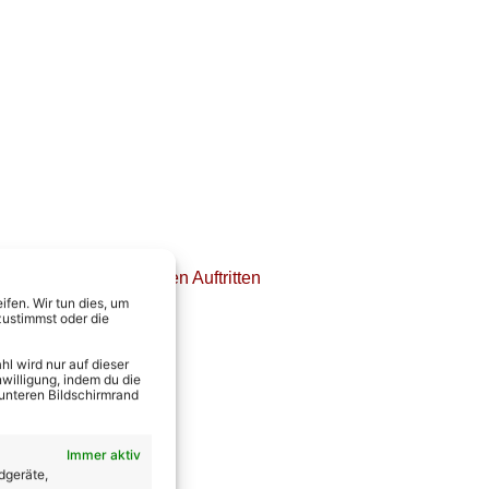
etails zu den einzelnen Auftritten
fen. Wir tun dies, um
zustimmst oder die
l wird nur auf dieser
willigung, indem du die
 unteren Bildschirmrand
Immer aktiv
dgeräte,