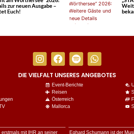
ht am Wörthersee“ 2026:
„STA
ails zur neuen Ausgabe –
Weit
tet Euch!
beka
DIE VIELFALT UNSERES ANGEBOTES
Event-Berichte
U
Reisen
S
nungen
Österreich
F
 TV
Mallorca
S
 erstmals mit IHR an seiner
Eghard Schumann ist der Musi