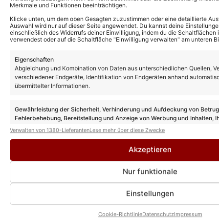
Merkmale und Funktionen beeinträchtigen.
Klicke unten, um dem oben Gesagten zuzustimmen oder eine detaillierte Aus
Auswahl wird nur auf dieser Seite angewendet. Du kannst deine Einstellunge
einschließlich des Widerrufs deiner Einwilligung, indem du die Schaltflächen 
verwendest oder auf die Schaltfläche "Einwilligung verwalten" am unteren Bi
Weitere News
Eigenschaften
Abgleichung und Kombination von Daten aus unterschiedlichen Quellen, V
„Rote Rosen“ Vorschau: So geht es nach
der Sommerpause in Folge 4361 weiter!
verschiedener Endgeräte, Identifikation von Endgeräten anhand automatis
übermittelter Informationen.
Gewährleistung der Sicherheit, Verhinderung und Aufdeckung von Betru
„Sturm der Liebe“ ab heute in
Fehlerbehebung, Bereitstellung und Anzeige von Werbung und Inhalten, I
Sommerpause: Doch wann geht es weiter?
Entscheidungen zum Datenschutz speichern und übermitteln.
Verwalten von 1380-Lieferanten
Lese mehr über diese Zwecke
Akzeptieren
„Rote Rosen“ Vorschau: Schock für
Nur funktionale
Valerie!
Einstellungen
Cookie-Richtlinie
Datenschutz
Impressum
„Rote Rosen“ Vorschau: Simon kollabiert!