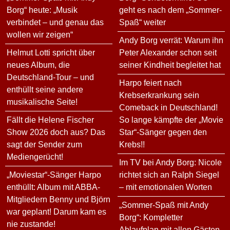
Borg“ heute: „Musik
geht es nach dem „Sommer-
verbindet – und genau das
Spaß“ weiter
wollen wir zeigen“
Andy Borg verrät: Warum ihn
Helmut Lotti spricht über
Peter Alexander schon seit
neues Album, die
seiner Kindheit begleitet hat
Deutschland-Tour – und
Harpo feiert nach
enthüllt seine andere
Krebserkrankung sein
musikalische Seite!
Comeback in Deutschland!
Fällt die Helene Fischer
So lange kämpfte der „Movie
Show 2026 doch aus? Das
Star“-Sänger gegen den
sagt der Sender zum
Krebs!!
Mediengerücht!
Im TV bei Andy Borg: Nicole
„Moviestar“-Sänger Harpo
richtet sich an Ralph Siegel
enthüllt: Album mit ABBA-
– mit emotionalen Worten
Mitgliedern Benny und Björn
„Sommer-Spaß mit Andy
war geplant! Darum kam es
Borg“: Kompletter
nie zustande!
Ablaufplan mit allen Gästen