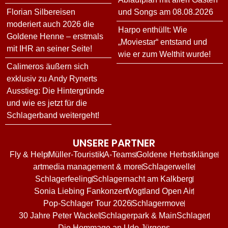
Florian Silbereisen
und Songs am 08.08.2026
moderiert auch 2026 die
Harpo enthüllt: Wie
Goldene Henne – erstmals
„Moviestar“ entstand und
mit IHR an seiner Seite!
wie er zum Welthit wurde!
Calimeros äußern sich
exklusiv zu Andy Rynerts
Ausstieg: Die Hintergründe
und wie es jetzt für die
Schlagerband weitergeht!
UNSERE PARTNER
Fly & Help
Müller-Touristik
A-Teams
Goldene Herbstklänge
artmedia management & more
Schlagerwelle
Schlagerfeeling
Schlagernacht am Kalkberg
Sonia Liebing Fankonzert
Vogtland Open Air
Pop-Schlager Tour 2026
Schlagermove
30 Jahre Peter Wackel
Schlagerpark & MainSchlager
Die Hommage an Udo Jürgens