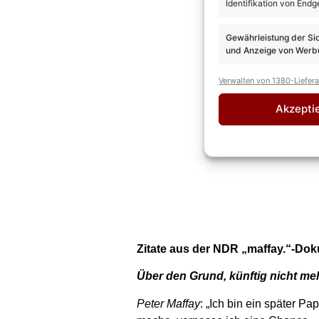
Identifikation von Endg
Gewährleistung der Si
und Anzeige von Werbu
Verwalten von 1380-Liefer
Akzepti
Zitate aus der NDR „maffay.“-Do
Über den Grund, künftig nicht me
Peter Maffay
: „Ich bin ein später Pa