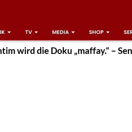
IK
TV
MEDIA
SHOP
SE
ntim wird die Doku „maffay.“ – Se