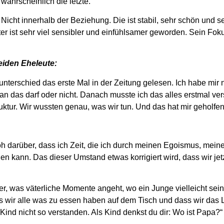
ahrscheinlich die letzte.“
. Nicht innerhalb der Beziehung. Die ist stabil, sehr schön und se
er ist sehr viel sensibler und einfühlsamer geworden. Sein Fokus
eiden Eheleute:
rsunterschied das erste Mal in der Zeitung gelesen. Ich habe mi
man das darf oder nicht. Danach musste ich das alles erstmal ver
ruktur. Wir wussten genau, was wir tun. Und das hat mir geholfen
froh darüber, dass ich Zeit, die ich durch meinen Egoismus, mein
en kann. Das dieser Umstand etwas korrigiert wird, dass wir je
 er, was väterliche Momente angeht, wo ein Junge vielleicht sei
ss wir alle was zu essen haben auf dem Tisch und dass wir das
Kind nicht so verstanden. Als Kind denkst du dir: Wo ist Papa?“