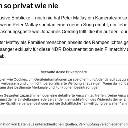
h so privat wie nie
lusive Einblicke – noch nie hat Peter Maffay ein Kamerateam so
 wenn Peter Maffay spontan einen neuen Song einübt, ein fiebe
schungsgäste wie Johannes Oerding trifft, die ihn auf der Tour 
ter Maffay als Familienmenschen abseits des Rampenlichtes g
sänger exklusiv für diese NDR Dokumentation sein Filmarchiv u
ab.
ende?
Verwalte deine Privatsphäre
en wie Cookies, um Geräteinformationen zu speichern und/oder darauf zuzugrei
 Wie steckte er die vielen Niederlagen ein? Welche Rolle spiel
 verbessern und um (nicht) personalisierte Werbung anzuzeigen. Wenn du nicht 
e? Die Dokumentation zeichnet ein faszinierendes Porträt eine
kann dies bestimmte Merkmale und Funktionen beeinträchtigen.
keiner Auseinandersetzung aus dem Weg gegangen ist und der tr
n Gesagten zuzustimmen oder eine detaillierte Auswahl zu treffen. Deine Auswah
st deine Einstellungen jederzeit ändern, einschließlich des Widerrufs deiner Ein
en.
kie-Richtlinie verwendest oder auf die Schaltfläche "Einwilligung verwalten" am
st (Maffays Geburtstag), in der ARD Mediathek (90-minütige Fa
).
ation von Daten aus unterschiedlichen Quellen, Verknüpfung verschiedener En