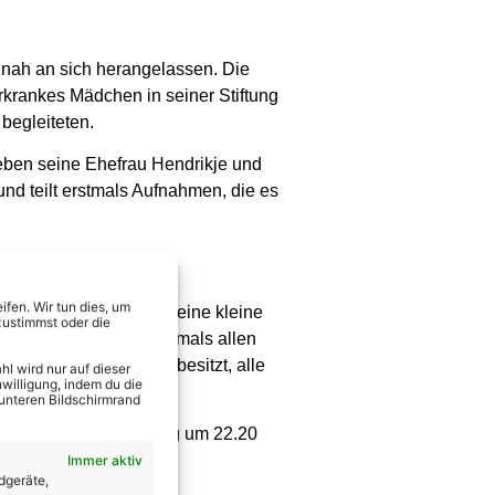
 nah an sich herangelassen. Die
rkrankes Mädchen in seiner Stiftung
begleiteten.
eben seine Ehefrau Hendrikje und
nd teilt erstmals Aufnahmen, die es
fen. Wir tun dies, um
t der Glaube für ihn, seine kleine
zustimmst oder die
s Menschen, der es niemals allen
otz alledem die Gabe besitzt, alle
l wird nur auf dieser
willigung, indem du die
 unteren Bildschirmrand
ssung); am gleichen Tag um 22.20
Immer aktiv
dgeräte,