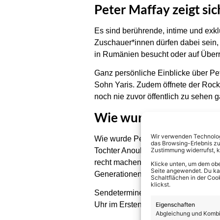
Peter Maffay zeigt sic
Es sind berührende, intime und exk
Zuschauer*innen dürfen dabei sein,
in Rumänien besucht oder auf Überra
Ganz persönliche Einblicke über Pe
Sohn Yaris. Zudem öffnete der Rock
noch nie zuvor öffentlich zu sehen g
Wie wurde er zur Leg
Wir verwenden Technologi
Wie wurde Peter Maffay zur Legende?
das Browsing-Erlebnis zu
Tochter Anouk und Ehefrau Hendrikj
Zustimmung widerrufst, 
recht machen wollte, der bis heute 
Klicke unten, um dem obe
Seite angewendet. Du kann
Generationen miteinander zu verein
Schaltflächen in der Coo
klickst.
Sendetermine: ab Freitag, 30. Augu
Uhr im Ersten (60-minütige Fassung
Eigenschaften
Abgleichung und Kombin