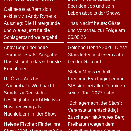
über den Job und sein
Calimeros äußern sich
Leben abseits der Shows
exklusiv zu Andy Rynerts
Ausstieg: Die Hintergründe
„Inas Nacht“ heute: Gäste
und wie es jetzt für die
und Vorschau zur Folge am
Schlagerband weitergeht!
06.08.26
Andy Borg über neue
Goldene Henne 2026: Diese
„Sommer-Spaß“-Ausgabe:
Stars treten in diesem Jahr
Das ist für ihn das schönste
bei der Gala auf
Kompliment
Stefan Mross enthüllt:
DJ Ötzi – Aus bei
Freundin Eva Luginger und
„Zauberhafte Weihnacht“:
SIE sind bei allen Terminen
Sender äußert sich –
seiner Tour 2027 dabei!
bestätigt aber nicht Melissa
„Schlagernacht der Stars“:
Naschenweng als
Veranstalter entschädigt
Nachfolgerin in der Show!
Zuschauer mit Andrea Berg
Helene Fischer: Findet ihre
Freikarten wegen dem