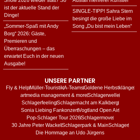
Show 2026 wieder statt? So
Ausfall mehrerer Künstler
ist der aktuelle Stand der
SINGLE-TIPP! Sahra Stern
Dinge!
besingt die große Liebe im
„Sommer-Spaß mit Andy
Song „Du bist mein Leben“
Borg“ 2026: Gäste,
Premieren und
Überraschungen – das
erwartet Euch in der neuen
Ausgabe!
UNSERE PARTNER
Fly & Help
Müller-Touristik
A-Teams
Goldene Herbstklänge
artmedia management & more
Schlagerwelle
Schlagerfeeling
Schlagernacht am Kalkberg
Sonia Liebing Fankonzert
Vogtland Open Air
Pop-Schlager Tour 2026
Schlagermove
30 Jahre Peter Wackel
Schlagerpark & MainSchlager
Die Hommage an Udo Jürgens