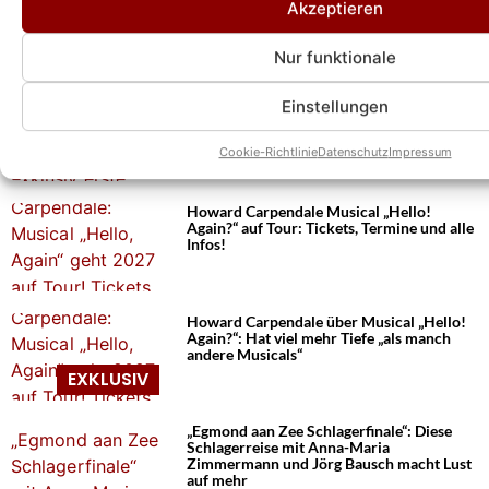
Akzeptieren
Nur funktionale
Das könnte Euch auch interessieren:
Andreas Gabalier: Duett mit Johnny
Einstellungen
Logan! Uns verriet er exklusiv erste
Details!
Cookie-Richtlinie
Datenschutz
Impressum
Howard Carpendale Musical „Hello!
Again?“ auf Tour: Tickets, Termine und alle
Infos!
Howard Carpendale über Musical „Hello!
Again?“: Hat viel mehr Tiefe „als manch
andere Musicals“
„Egmond aan Zee Schlagerfinale“: Diese
Schlagerreise mit Anna-Maria
Zimmermann und Jörg Bausch macht Lust
auf mehr