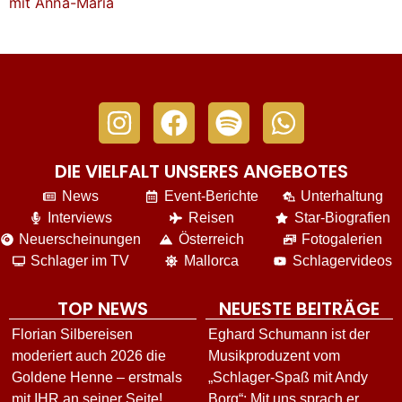
DIE VIELFALT UNSERES ANGEBOTES
News
Event-Berichte
Unterhaltung
Interviews
Reisen
Star-Biografien
Neuerscheinungen
Österreich
Fotogalerien
Schlager im TV
Mallorca
Schlagervideos
TOP NEWS
NEUESTE BEITRÄGE
Florian Silbereisen
Eghard Schumann ist der
moderiert auch 2026 die
Musikproduzent vom
Goldene Henne – erstmals
„Schlager-Spaß mit Andy
mit IHR an seiner Seite!
Borg“: Mit uns sprach er