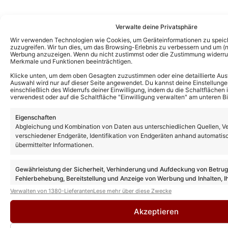
Verwalte deine Privatsphäre
Wir verwenden Technologien wie Cookies, um Geräteinformationen zu speic
zuzugreifen. Wir tun dies, um das Browsing-Erlebnis zu verbessern und um (ni
Das könnte Euch auch interessieren:
Werbung anzuzeigen. Wenn du nicht zustimmst oder die Zustimmung widerruf
ZDF-Fernsehgarten entfällt heute: Diese
Merkmale und Funktionen beeinträchtigen.
Gäste sind in der nächsten Ausgabe am
16.08.26 dabei
Klicke unten, um dem oben Gesagten zuzustimmen oder eine detaillierte Aus
Auswahl wird nur auf dieser Seite angewendet. Du kannst deine Einstellunge
einschließlich des Widerrufs deiner Einwilligung, indem du die Schaltflächen 
verwendest oder auf die Schaltfläche "Einwilligung verwalten" am unteren Bi
ZDF-Fernsehgarten heute: Quiz-Special
Eigenschaften
ersetzt neue Ausgabe – alle Gäste und
Vorschau
Abgleichung und Kombination von Daten aus unterschiedlichen Quellen, V
verschiedener Endgeräte, Identifikation von Endgeräten anhand automatis
übermittelter Informationen.
ZDF-Fernsehgarten Gäste heute: Diese
Gewährleistung der Sicherheit, Verhinderung und Aufdeckung von Betru
Stars sind am 02.08.26 dabei
Fehlerbehebung, Bereitstellung und Anzeige von Werbung und Inhalten, I
Entscheidungen zum Datenschutz speichern und übermitteln.
Verwalten von 1380-Lieferanten
Lese mehr über diese Zwecke
Akzeptieren
ZDF-Fernsehgarten Gäste heute: Diese
Stars sind am 26.07.26 dabei