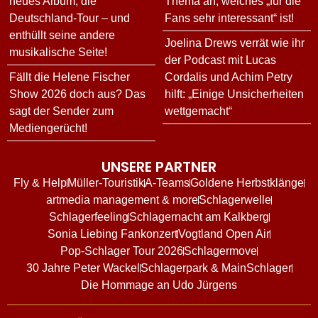
neues Album, die
Thema an, welches „für die
Deutschland-Tour – und
Fans sehr interessant“ ist!
enthüllt seine andere
Joelina Drews verrät wie ihr
musikalische Seite!
der Podcast mit Lucas
Fällt die Helene Fischer
Cordalis und Achim Petry
Show 2026 doch aus? Das
hilft: „Einige Unsicherheiten
sagt der Sender zum
wettgemacht“
Mediengerücht!
UNSERE PARTNER
Fly & Help
Müller-Touristik
A-Teams
Goldene Herbstklänge
artmedia management & more
Schlagerwelle
Schlagerfeeling
Schlagernacht am Kalkberg
Sonia Liebing Fankonzert
Vogtland Open Air
Pop-Schlager Tour 2026
Schlagermove
30 Jahre Peter Wackel
Schlagerpark & MainSchlager
Die Hommage an Udo Jürgens