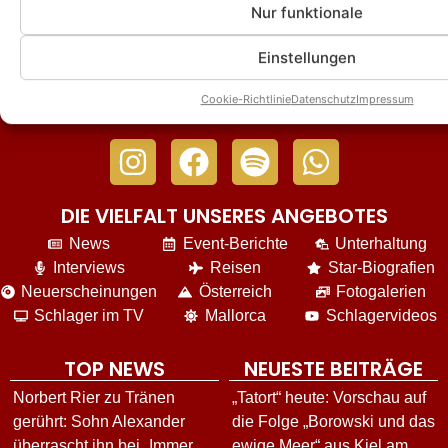
Nur funktionale
Einstellungen
Cookie-Richtlinie
Datenschutz
Impressum
DIE VIELFALT UNSERES ANGEBOTES
News
Event-Berichte
Unterhaltung
Interviews
Reisen
Star-Biografien
Neuerscheinungen
Österreich
Fotogalerien
Schlager im TV
Mallorca
Schlagervideos
TOP NEWS
NEUESTE BEITRÄGE
Norbert Rier zu Tränen
„Tatort“ heute: Vorschau auf
gerührt: Sohn Alexander
die Folge „Borowski und das
überrascht ihn bei „Immer
ewige Meer“ aus Kiel am