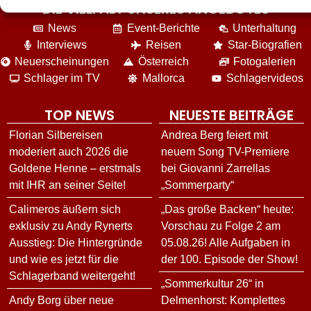
DIE VIELFALT UNSERES ANGEBOTES
News
Event-Berichte
Unterhaltung
Interviews
Reisen
Star-Biografien
Neuerscheinungen
Österreich
Fotogalerien
Schlager im TV
Mallorca
Schlagervideos
TOP NEWS
NEUESTE BEITRÄGE
Florian Silbereisen
Andrea Berg feiert mit
moderiert auch 2026 die
neuem Song TV-Premiere
Goldene Henne – erstmals
bei Giovanni Zarrellas
mit IHR an seiner Seite!
„Sommerparty“
Calimeros äußern sich
„Das große Backen“ heute:
exklusiv zu Andy Rynerts
Vorschau zu Folge 2 am
Ausstieg: Die Hintergründe
05.08.26! Alle Aufgaben in
und wie es jetzt für die
der 100. Episode der Show!
Schlagerband weitergeht!
„Sommerkultur 26“ in
Andy Borg über neue
Delmenhorst: Komplettes