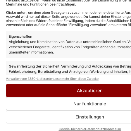
Werbung anzuzeigen. Wenn du nicht zustimmst oder die Zustimmung widerruf
Merkmale und Funktionen beeinträchtigen.
Melissa Naschenweng dreht für neuen
Fernsehfilm – uns verriet sie mehr zu den
Klicke unten, um dem oben Gesagten zuzustimmen oder eine detaillierte Aus
Dreharbeiten
Auswahl wird nur auf dieser Seite angewendet. Du kannst deine Einstellunge
einschließlich des Widerrufs deiner Einwilligung, indem du die Schaltflächen 
verwendest oder auf die Schaltfläche "Einwilligung verwalten" am unteren Bi
Melissa Naschenweng dreht wieder:
Eigenschaften
Heimatfilm „Herzklang“ erhält eine
Abgleichung und Kombination von Daten aus unterschiedlichen Quellen, V
Fortsetzung!
verschiedener Endgeräte, Identifikation von Endgeräten anhand automatis
übermittelter Informationen.
Melissa Naschenweng: ORF zeigt Porträt
Gewährleistung der Sicherheit, Verhinderung und Aufdeckung von Betru
nach der „STARnacht“ – das erwartet die
Fehlerbehebung, Bereitstellung und Anzeige von Werbung und Inhalten, I
Fans
Entscheidungen zum Datenschutz speichern und übermitteln.
Verwalten von 1380-Lieferanten
Lese mehr über diese Zwecke
Akzeptieren
Nur funktionale
Einstellungen
Cookie-Richtlinie
Datenschutz
Impressum