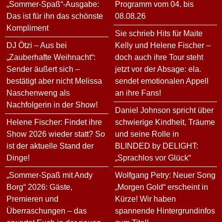
„Sommer-Spaß“-Ausgabe:
Programm vom 04. bis
Das ist für ihn das schönste
08.08.26
Kompliment
Sie schrieb Hits für Maite
DJ Ötzi – Aus bei
Kelly und Helene Fischer –
„Zauberhafte Weihnacht“:
doch auch ihre Tour steht
Sender äußert sich –
jetzt vor der Absage: ela.
bestätigt aber nicht Melissa
sendet emotionalen Appell
Naschenweng als
an ihre Fans!
Nachfolgerin in der Show!
Daniel Johnson spricht über
Helene Fischer: Findet ihre
schwierige Kindheit, Träume
Show 2026 wieder statt? So
und seine Rolle in
ist der aktuelle Stand der
BLINDED by DELIGHT:
Dinge!
„Sprachlos vor Glück“
„Sommer-Spaß mit Andy
Wolfgang Petry: Neuer Song
Borg“ 2026: Gäste,
„Morgen Gold“ erscheint in
Premieren und
Kürze! Wir haben
Überraschungen – das
spannende Hintergrundinfos