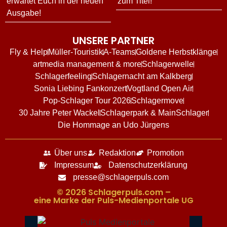
erwartet Euch in der neuen
zum Titel!
Ausgabe!
UNSERE PARTNER
Fly & Help
Müller-Touristik
A-Teams
Goldene Herbstklänge
artmedia management & more
Schlagerwelle
Schlagerfeeling
Schlagernacht am Kalkberg
Sonia Liebing Fankonzert
Vogtland Open Air
Pop-Schlager Tour 2026
Schlagermove
30 Jahre Peter Wackel
Schlagerpark & MainSchlager
Die Hommage an Udo Jürgens
Über uns
Redaktion
Promotion
Impressum
Datenschutzerklärung
presse@schlagerpuls.com
© 2026 Schlagerpuls.com –
eine Marke der Puls-Medienportale UG​