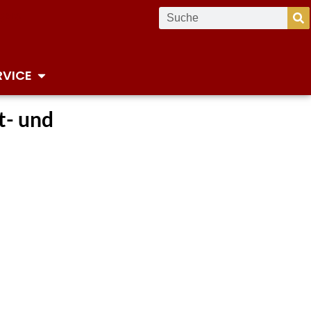
RVICE
t- und