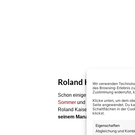
Roland Kaisers Tochte
Wir verwenden Technologi
das Browsing-Erlebnis zu
Zustimmung widerrufst, 
Schon einige Wochen vor diesen W
Klicke unten, um dem obe
Sommer
und
Saskia Leppin
. Für si
Seite angewendet. Du kann
Schaltflächen in der Coo
Roland Kaisers Open Air Tour als S
klickst.
seinem Management Airforce1 ge
Eigenschaften
Abgleichung und Kombin