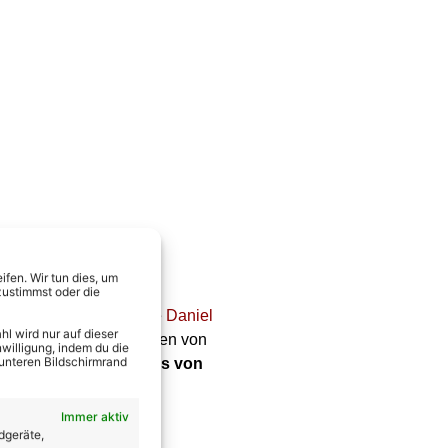
rn
fen. Wir tun dies, um
zustimmst oder die
agement an, genau wie
Daniel
l wird nur auf dieser
waren bei einigen Terminen von
willigung, indem du die
 unteren Bildschirmrand
cker
hat sich ebenfalls von
Immer aktiv
dgeräte,