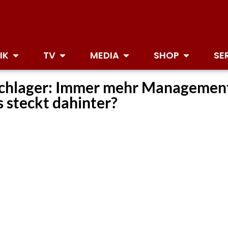
IK
TV
MEDIA
SHOP
SE
chlager: Immer mehr Managemen
 steckt dahinter?