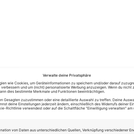
Verwalte deine Privatsphäre
r angelt sich Schwester von Ben Zucke
en wie Cookies, um Geräteinformationen zu speichern und/oder darauf zuzugrei
 verbessern und um (nicht) personalisierte Werbung anzuzeigen. Wenn du nicht 
kann dies bestimmte Merkmale und Funktionen beeinträchtigen.
echselspielen heuerte
Sarah Zucker
beim Kaiser & Kaiser Man
n Gesagten zuzustimmen oder eine detaillierte Auswahl zu treffen. Deine Auswah
e hat sich der Wechsel schon jetzt gelohnt – alle drei Künstler 
st deine Einstellungen jederzeit ändern, einschließlich des Widerrufs deiner Ein
kie-Richtlinie verwendest oder auf die Schaltfläche "Einwilligung verwalten" am
upportact dabei. Apropos Zucker:
Auch Sarahs Bruder
Ben Zu
trennt
– wohin es ihn zieht, ist hingegen noch nicht bekannt.
ation von Daten aus unterschiedlichen Quellen, Verknüpfung verschiedener En