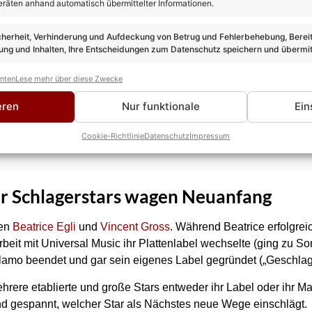
eräten anhand automatisch übermittelter Informationen.
cherheit, Verhinderung und Aufdeckung von Betrug und Fehlerbehebung, Bereit
ng und Inhalten, Ihre Entscheidungen zum Datenschutz speichern und übermit
anten
Lese mehr über diese Zwecke
eren
Nur funktionale
Ein
Cookie-Richtlinie
Datenschutz
Impressum
er Schlagerstars wagen Neuanfang
ten
Beatrice Egli
und
Vincent Gross
. Während Beatrice erfolgre
it mit Universal Music ihr Plattenlabel wechselte (ging zu Son
lamo beendet und gar sein eigenes Label gegründet („Geschlage
rere etablierte und große Stars entweder ihr Label oder ihr 
 sind gespannt, welcher Star als Nächstes neue Wege einschlägt.