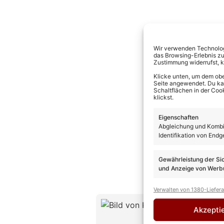
Wir verwenden Technologi
das Browsing-Erlebnis zu
Zustimmung widerrufst, 
Klicke unten, um dem obe
Seite angewendet. Du kann
Schaltflächen in der Coo
klickst.
Eigenschaften
Abgleichung und Kombin
Identifikation von Endg
Gewährleistung der Si
und Anzeige von Werbu
Verwalten von 1380-Liefer
Kevin D
Akzepti
CHEFREDAK