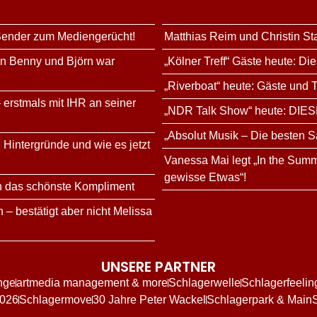
 Sender zum Mediengerücht!
Matthias Reim und Christin St
rn Benny und Björn war
„Kölner Treff“ Gäste heute: Di
„Riverboat“ heute: Gäste und
 erstmals mit IHR an seiner
„NDR Talk Show“ heute: DIES
„Absolut Musik – Die besten S
 Hintergründe und wie es jetzt
Vanessa Mai legt „In the Summ
gewisse Etwas“!
n das schönste Kompliment
 – bestätigt aber nicht Melissa
UNSERE PARTNER
nge
artmedia management & more
Schlagerwelle
Schlagerfeelin
2026
Schlagermove
30 Jahre Peter Wackel
Schlagerpark & Main