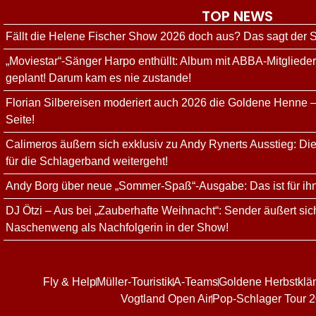
TOP NEWS
Fällt die Helene Fischer Show 2026 doch aus? Das sagt der
„Moviestar“-Sänger Harpo enthüllt: Album mit ABBA-Mitgliede
geplant! Darum kam es nie zustande!
Florian Silbereisen moderiert auch 2026 die Goldene Henne –
Seite!
Calimeros äußern sich exklusiv zu Andy Rynerts Ausstieg: Die
für die Schlagerband weitergeht!
Andy Borg über neue „Sommer-Spaß“-Ausgabe: Das ist für ih
DJ Ötzi – Aus bei „Zauberhafte Weihnacht“: Sender äußert sich
Naschenweng als Nachfolgerin in der Show!
Fly & Help
Müller-Touristik
A-Teams
Goldene Herbstklä
Vogtland Open Air
Pop-Schlager Tour 