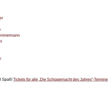
er
e
Zimmermann
is
m
el Spaß!
Tickets für alle „Die Schlagernacht des Jahres“-Termine g