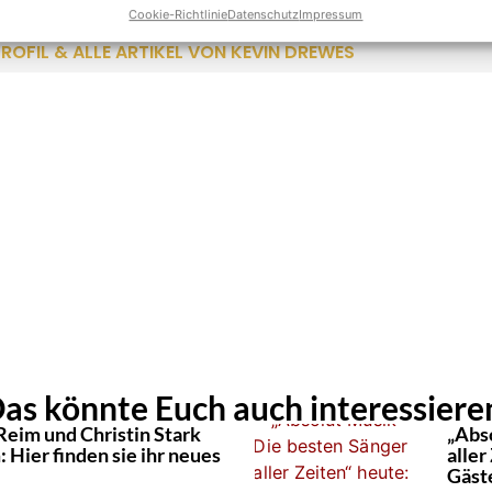
 ist seit über 10 Jahren im Schlager unterwegs und bringt als 
Cookie-Richtlinie
Datenschutz
Impressum
 Leidenschaft mit hinein. Kein anderer kann solch eine Experti
ROFIL & ALLE ARTIKEL VON KEVIN DREWES
as könnte Euch auch interessiere
Reim und Christin Stark
„Abs
 Hier finden sie ihr neues
aller
Gäst