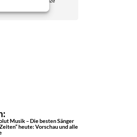
Chefredakteur seine ganze
se wie er vorweisen.
n:
olut Musik – Die besten Sänger
 Zeiten“ heute: Vorschau und alle
e