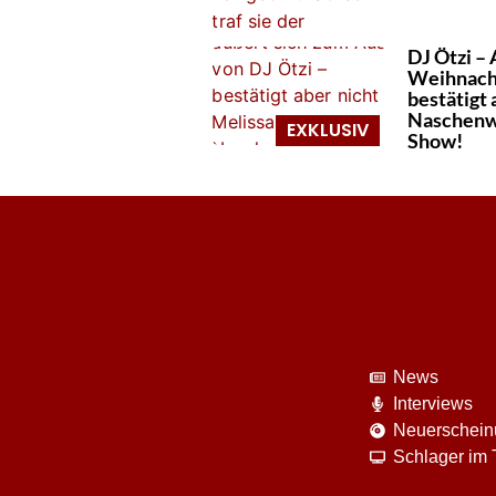
DJ Ötzi –
Weihnacht
bestätigt 
Naschenwe
Show!
News
Interviews
Neuerschei
Schlager im