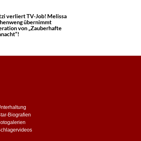
zi verliert TV-Job! Melissa
henweng übernimmt
ration von „Zauberhafte
nacht“!
nterhaltung
tar-Biografien
otogalerien
chlagervideos