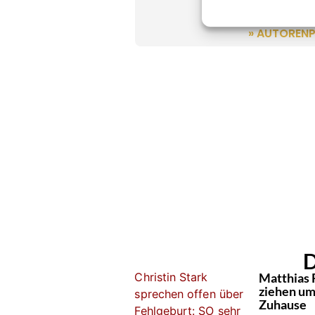
Kevin Drewes
Erfahrung und
» AUTORENP
D
Matthias 
ziehen um:
Zuhause