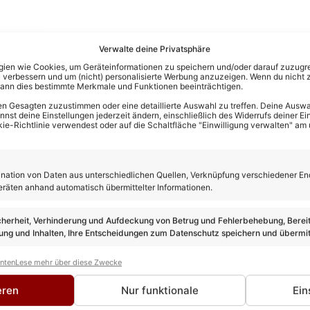
Verwalte deine Privatsphäre
en wie Cookies, um Geräteinformationen zu speichern und/oder darauf zuzugrei
 verbessern und um (nicht) personalisierte Werbung anzuzeigen. Wenn du nicht 
kann dies bestimmte Merkmale und Funktionen beeinträchtigen.
n Gesagten zuzustimmen oder eine detaillierte Auswahl zu treffen. Deine Auswah
st deine Einstellungen jederzeit ändern, einschließlich des Widerrufs deiner Ein
kie-Richtlinie verwendest oder auf die Schaltfläche "Einwilligung verwalten" am
ation von Daten aus unterschiedlichen Quellen, Verknüpfung verschiedener En
eräten anhand automatisch übermittelter Informationen.
cherheit, Verhinderung und Aufdeckung von Betrug und Fehlerbehebung, Bereit
ng und Inhalten, Ihre Entscheidungen zum Datenschutz speichern und übermit
anten
Lese mehr über diese Zwecke
rewes
eren
Nur funktionale
Ein
TEUR