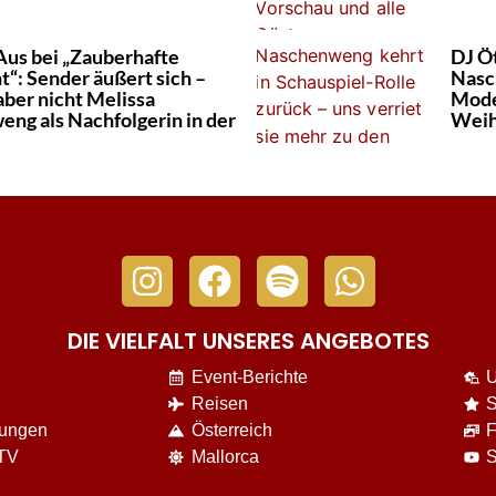
 Aus bei „Zauberhafte
DJ Öt
“: Sender äußert sich –
Nasc
aber nicht Melissa
Mode
ng als Nachfolgerin in der
Weih
DIE VIELFALT UNSERES ANGEBOTES
Event-Berichte
U
Reisen
S
nungen
Österreich
F
 TV
Mallorca
S