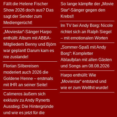
Fällt die Helene Fischer
So lange kämpfte der „Movie
Show 2026 doch aus? Das
Star“-Sänger gegen den
sagt der Sender zum
Krebs!!
Mediengerücht!
Im TV bei Andy Borg: Nicole
„Moviestar“-Sänger Harpo
richtet sich an Ralph Siegel
enthüllt: Album mit ABBA-
– mit emotionalen Worten
Mitgliedern Benny und Björn
„Sommer-Spaß mit Andy
war geplant! Darum kam es
Borg“: Kompletter
nie zustande!
Ablaufplan mit allen Gästen
Florian Silbereisen
und Songs am 08.08.2026
moderiert auch 2026 die
Harpo enthüllt: Wie
Goldene Henne – erstmals
„Moviestar“ entstand und
mit IHR an seiner Seite!
wie er zum Welthit wurde!
Calimeros äußern sich
exklusiv zu Andy Rynerts
Ausstieg: Die Hintergründe
und wie es jetzt für die