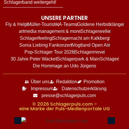
Schlagerband weitergeht!
UNSERE PARTNER
Fly & Help
Müller-Touristik
A-Teams
Goldene Herbstklänge
artmedia management & more
Schlagerwelle
Schlagerfeeling
Schlagernacht am Kalkberg
Sonia Liebing Fankonzert
Vogtland Open Air
Pop-Schlager Tour 2026
Schlagermove
30 Jahre Peter Wackel
Schlagerpark & MainSchlager
Die Hommage an Udo Jürgens
Über uns
Redaktion
Promotion
Impressum
Datenschutzerklärung
presse@schlagerpuls.com
© 2026 Schlagerpuls.com –
eine Marke der Puls-Medienportale UG​