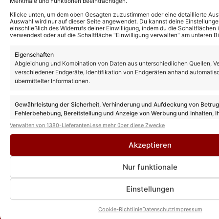
Merkmale und Funktionen beeinträchtigen.
Andrea Berg – Das kann uns keiner
Klicke unten, um dem oben Gesagten zuzustimmen oder eine detaillierte Aus
nehmen (Offizielles Musikvideo)
Auswahl wird nur auf dieser Seite angewendet. Du kannst deine Einstellunge
einschließlich des Widerrufs deiner Einwilligung, indem du die Schaltflächen 
verwendest oder auf die Schaltfläche "Einwilligung verwalten" am unteren Bi
Eigenschaften
Goldene Henne 2026: Diese Stars treten in
Abgleichung und Kombination von Daten aus unterschiedlichen Quellen, V
diesem Jahr bei der Gala auf
verschiedener Endgeräte, Identifikation von Endgeräten anhand automatis
übermittelter Informationen.
Gewährleistung der Sicherheit, Verhinderung und Aufdeckung von Betru
Andrea Berg feiert mit neuem Song TV-
Fehlerbehebung, Bereitstellung und Anzeige von Werbung und Inhalten, I
Premiere bei Giovanni Zarrellas
Entscheidungen zum Datenschutz speichern und übermitteln.
„Sommerparty“
Verwalten von 1380-Lieferanten
Lese mehr über diese Zwecke
Akzeptieren
Nur funktionale
Einstellungen
Cookie-Richtlinie
Datenschutz
Impressum