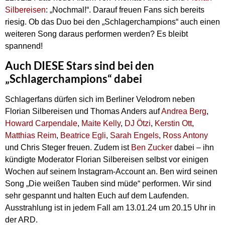
Silbereisen
: „Nochmal!“. Darauf freuen Fans sich bereits
riesig. Ob das Duo bei den „Schlagerchampions“ auch einen
weiteren Song daraus performen werden? Es bleibt
spannend!
Auch DIESE Stars sind bei den
„Schlagerchampions“ dabei
Schlagerfans dürfen sich im Berliner Velodrom neben
Florian Silbereisen und Thomas Anders auf
Andrea Berg
,
Howard Carpendale
,
Maite Kelly
,
DJ Ötzi
,
Kerstin Ott
,
Matthias Reim
,
Beatrice Egli
,
Sarah Engels
,
Ross Antony
und Chris Steger freuen. Zudem ist
Ben Zucker
dabei – ihn
kündigte Moderator Florian Silbereisen selbst vor einigen
Wochen auf seinem Instagram-Account an. Ben wird seinen
Song „Die weißen Tauben sind müde“ performen. Wir sind
sehr gespannt und halten Euch auf dem Laufenden.
Ausstrahlung ist in jedem Fall am 13.01.24 um 20.15 Uhr in
der ARD.