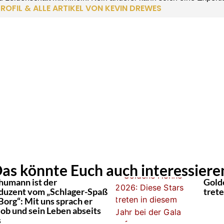
ROFIL & ALLE ARTIKEL VON KEVIN DREWES
as könnte Euch auch interessiere
humann ist der
Gold
duzent vom „Schlager-Spaß
trete
Borg“: Mit uns sprach er
Job und sein Leben abseits
s