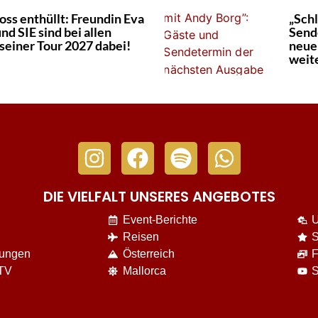
oss enthüllt: Freundin Eva
„Sch
nd SIE sind bei allen
Send
seiner Tour 2027 dabei!
neue
weit
DIE VIELFALT UNSERES ANGEBOTES
Event-Berichte
U
Reisen
S
nungen
Österreich
F
 TV
Mallorca
S