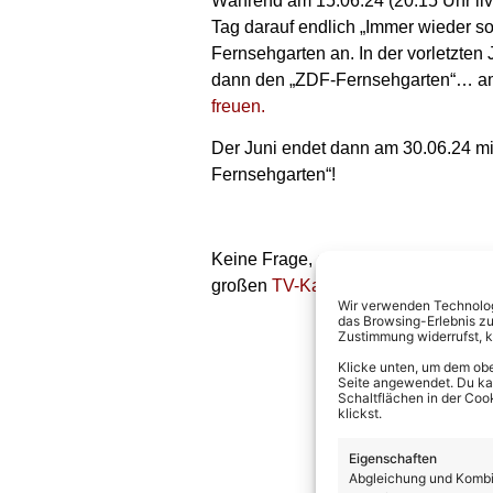
Während am 15.06.24 (20.15 Uhr l
Tag darauf endlich „Immer wieder s
Fernsehgarten an. In der vorletzte
dann den „ZDF-Fernsehgarten“… am
freuen.
Der Juni endet dann am 30.06.24 m
Fernsehgarten“!
Keine Frage, der Juni ist voller Sc
großen
TV-Kalender
, der stets auf
Wir verwenden Technologi
das Browsing-Erlebnis zu
Zustimmung widerrufst, 
Klicke unten, um dem obe
Seite angewendet. Du kann
Schaltflächen in der Coo
klickst.
Eigenschaften
Abgleichung und Kombin