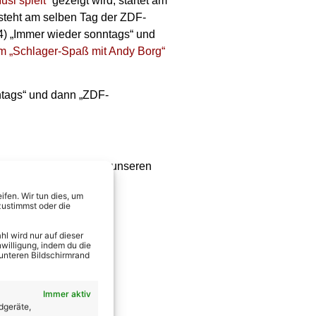
si spielt
“ gezeigt wird, startet am
steht am selben Tag der ZDF-
4) „Immer wieder sonntags“ und
m „Schlager-Spaß mit Andy Borg“
ntags“ und dann „ZDF-
! Checkt auch unbedingt unseren
Shows enthält!
fen. Wir tun dies, um
zustimmst oder die
l wird nur auf dieser
willigung, indem du die
 unteren Bildschirmrand
Immer aktiv
dgeräte,