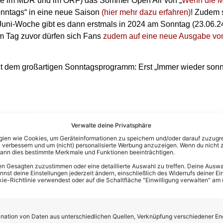
ive im MDR und im ORF) das Sommer Open Air von „
Wenn die Mu
onntags“ in eine neue Saison
(hier mehr dazu erfahren)
! Zudem 
n Juni-Woche gibt es dann erstmals in 2024 am Sonntag (23.06.2
 Tag zuvor dürfen sich Fans
zudem auf eine neue Ausgabe vo
it dem großartigen Sonntagsprogramm: Erst „Immer wieder son
hlager-TV-Highlights und der bisher vielseitigste Monat in 2024
Verwalte deine Privatsphäre
 dem Laufenden ist und alle bereits angekündigten Schlager-TV-
en wie Cookies, um Geräteinformationen zu speichern und/oder darauf zuzugrei
 verbessern und um (nicht) personalisierte Werbung anzuzeigen. Wenn du nicht 
kann dies bestimmte Merkmale und Funktionen beeinträchtigen.
n Gesagten zuzustimmen oder eine detaillierte Auswahl zu treffen. Deine Auswah
st deine Einstellungen jederzeit ändern, einschließlich des Widerrufs deiner Ein
kie-Richtlinie verwendest oder auf die Schaltfläche "Einwilligung verwalten" am
ation von Daten aus unterschiedlichen Quellen, Verknüpfung verschiedener En