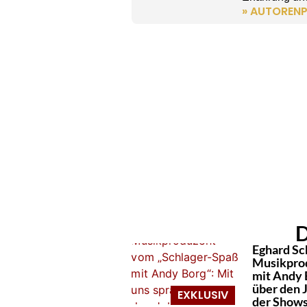
» AUTORENP
D
Eghard Sc
Musikpro
mit Andy 
über den 
der Show