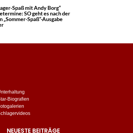
lager-Spaß mit Andy Borg“
etermine: SO geht es nach der
n „Sommer-Spaß“-Ausgabe
er
nterhaltung
tar-Biografien
otogalerien
chlagervideos
NEUESTE BEITRÄGE