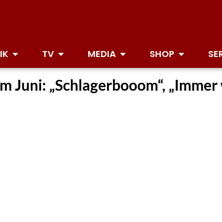
IK
TV
MEDIA
SHOP
SE
im Juni: „Schlagerbooom“, „Immer