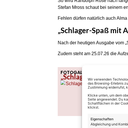
So wird Randolph Rose nach lange
Stefan Mross schaut bei seinem e
Fehlen dürfen natürlich auch Alm
„Schlager-Spaß mit A
Nach der heutigen Ausgabe vom „S
Zudem steht am 25.07.26 die Auf
FOTOGALERIE
„Schlager-Spaß mit An
Wir verwenden Technologi
das Browsing-Erlebnis zu
Zustimmung widerrufst, 
Klicke unten, um dem obe
Seite angewendet. Du kann
Schaltflächen in der Coo
klickst.
Eigenschaften
Abgleichung und Kombin