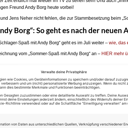
r Zeit endlich mal wieder im TV zu sehen sein! Und auch „Imm
ngen Freund Andy Borg heute vorbei!
a und Jens Neher nicht fehlen, die zur Stammbesetzung beim „S
ndy Borg“: So geht es nach der neuen 
chlager-Spaß mit Andy Borg“ geht es im Juli weiter –
wie, das 
zeichnung vom „Sommer-Spaß mit Andy Borg“ an –
HIER mehr üb
Verwalte deine Privatsphäre
dy Borg“: Erste Fotos aus der nächsten F
en wie Cookies, um Geräteinformationen zu speichern und/oder darauf zuzugrei
 verbessern und um (nicht) personalisierte Werbung anzuzeigen. Wenn du nicht 
kann dies bestimmte Merkmale und Funktionen beeinträchtigen.
n Gesagten zuzustimmen oder eine detaillierte Auswahl zu treffen. Deine Auswah
st deine Einstellungen jederzeit ändern, einschließlich des Widerrufs deiner Ein
kie-Richtlinie verwendest oder auf die Schaltfläche "Einwilligung verwalten" am
ation von Daten aus unterschiedlichen Quellen, Verknüpfung verschiedener En