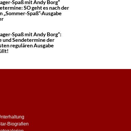
lager-Spaß mit Andy Borg“
etermine: SO geht es nach der
n „Sommer-Spaß“-Ausgabe
er
lager-Spaß mit Andy Borg“:
e und Sendetermine der
sten regulären Ausgabe
llt!
nterhaltung
tar-Biografien
otogalerien