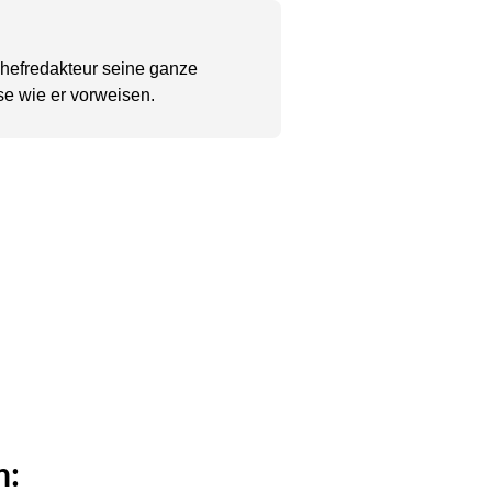
Chefredakteur seine ganze
se wie er vorweisen.
n: