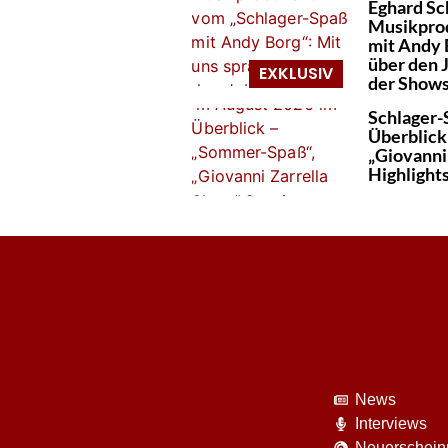
Eghard Sc
Musikpro
mit Andy 
über den 
der Show
Schlager-
Überblick
„Giovanni
Highlight
News
Interviews
Neuerschei