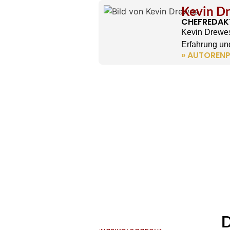
Kevin D
CHEFREDAK
Kevin Drewes
Erfahrung und
» AUTORENP
D