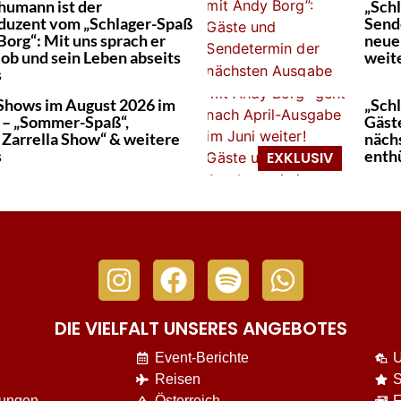
humann ist der
„Sch
duzent vom „Schlager-Spaß
Send
Borg“: Mit uns sprach er
neue
Job und sein Leben abseits
weit
s
Shows im August 2026 im
„Sch
 – „Sommer-Spaß“,
Gäst
 Zarrella Show“ & weitere
näch
s
enthü
DIE VIELFALT UNSERES ANGEBOTES
Event-Berichte
U
Reisen
S
nungen
Österreich
F