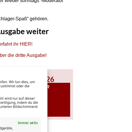
er wieder sonntags“-Moderator
chlager-Spaß“ gehören.
Ausgabe weiter
erfahrt ihr HIER!
er die dritte Ausgabe!
olge vom 13.06.26
fen. Wir tun dies, um
ALLE BILDER
zustimmst oder die
HIER
ANSEHEN
l wird nur auf dieser
willigung, indem du die
 unteren Bildschirmrand
Immer aktiv
dgeräte,