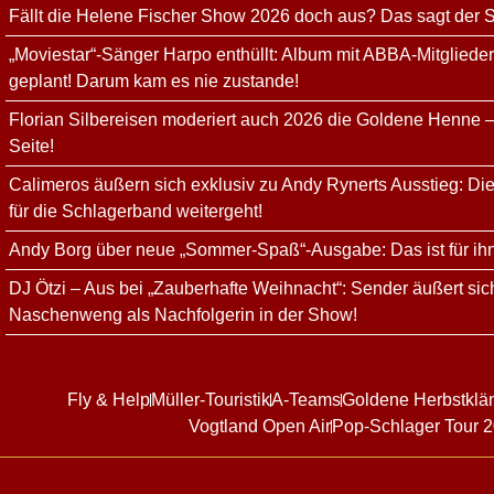
Fällt die Helene Fischer Show 2026 doch aus? Das sagt der
„Moviestar“-Sänger Harpo enthüllt: Album mit ABBA-Mitgliede
geplant! Darum kam es nie zustande!
Florian Silbereisen moderiert auch 2026 die Goldene Henne –
Seite!
Calimeros äußern sich exklusiv zu Andy Rynerts Ausstieg: Die
für die Schlagerband weitergeht!
Andy Borg über neue „Sommer-Spaß“-Ausgabe: Das ist für ih
DJ Ötzi – Aus bei „Zauberhafte Weihnacht“: Sender äußert sich
Naschenweng als Nachfolgerin in der Show!
Fly & Help
Müller-Touristik
A-Teams
Goldene Herbstklä
Vogtland Open Air
Pop-Schlager Tour 