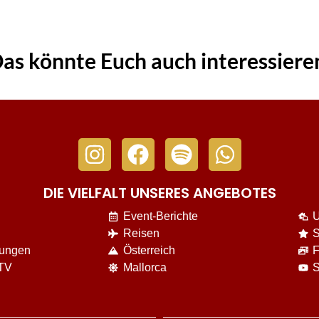
as könnte Euch auch interessiere
DIE VIELFALT UNSERES ANGEBOTES
Event-Berichte
U
Reisen
S
nungen
Österreich
F
 TV
Mallorca
S