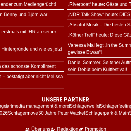
 Sender zum Mediengerücht!
„Riverboat“ heute: Gäste und
rn Benny und Björn war
„NDR Talk Show“ heute: DIES
„Absolut Musik – Die besten S
 erstmals mit IHR an seiner
„Kölner Treff“ heute: Diese Gä
Vanessa Mai legt „In the Summ
 Hintergründe und wie es jetzt
gewisse Etwas“!
Daniel Sommer: Seltener Auftri
n das schönste Kompliment
sein Debüt beim Kultfestival!
 – bestätigt aber nicht Melissa
UNSERE PARTNER
nge
artmedia management & more
Schlagerwelle
Schlagerfeelin
2026
Schlagermove
30 Jahre Peter Wackel
Schlagerpark & Main
Über uns
Redaktion
Promotion