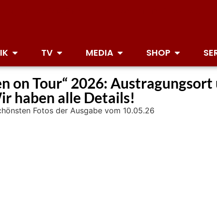
IK
TV
MEDIA
SHOP
SE
n on Tour“ 2026: Austragungsort
r haben alle Details!