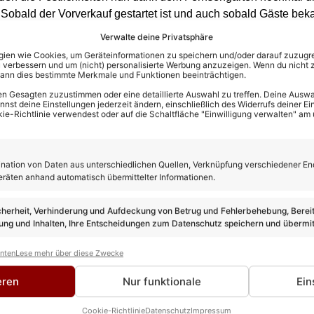
Sobald der Vorverkauf gestartet ist und auch sobald Gäste beka
Verwalte deine Privatsphäre
en wie Cookies, um Geräteinformationen zu speichern und/oder darauf zuzugrei
 verbessern und um (nicht) personalisierte Werbung anzuzeigen. Wenn du nicht 
kann dies bestimmte Merkmale und Funktionen beeinträchtigen.
n Gesagten zuzustimmen oder eine detaillierte Auswahl zu treffen. Deine Auswah
st deine Einstellungen jederzeit ändern, einschließlich des Widerrufs deiner Ein
kie-Richtlinie verwendest oder auf die Schaltfläche "Einwilligung verwalten" am
ation von Daten aus unterschiedlichen Quellen, Verknüpfung verschiedener En
eräten anhand automatisch übermittelter Informationen.
cherheit, Verhinderung und Aufdeckung von Betrug und Fehlerbehebung, Bereit
ng und Inhalten, Ihre Entscheidungen zum Datenschutz speichern und übermit
anten
Lese mehr über diese Zwecke
eren
Nur funktionale
Ein
Cookie-Richtlinie
Datenschutz
Impressum