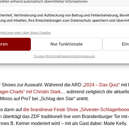
eräten anhand automatisch übermittelter Informationen.
cherheit, Verhinderung und Aufdeckung von Betrug und Fehlerbehebung, Bereit
ng und Inhalten, Ihre Entscheidungen zum Datenschutz speichern und übermit
anten
Lese mehr über diese Zwecke
eren
Nur funktionale
Ein
Cookie-Richtlinie
Datenschutz
Impressum
ier Shows zur Auswahl: Während die ARD
„2024 – Das Quiz“
mit 
ger-Charts“ mit Christin Stark
… während zeitgleich die aktuell
ross auf Pro7 bei „Schlag den Star“ antritt.
ns dann auf
die brandneue Feste Show „Silvester-Schlagerbooo
ch überträgt das ZDF traditionell live vom Brandenburger Tor mi
es B. Kerner moderiert wird – mit als Gast dabei: Maite Kelly.