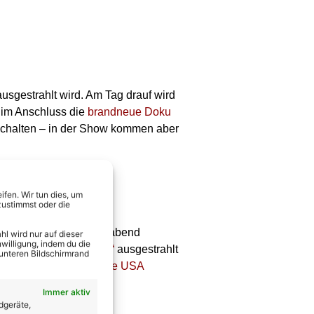
usgestrahlt wird. Am Tag drauf wird
im Anschluss die
brandneue Doku
schalten – in der Show kommen aber
ende“ **
fen. Wir tun dies, um
zustimmst oder die
 und der MDR an Heiligabend
l wird nur auf dieser
willigung, indem du die
„Helene Fischer Show“
ausgestrahlt
 unteren Bildschirmrand
ach Hudson Valley in die USA
Immer aktiv
dgeräte,