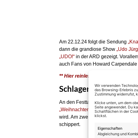
Am 22.12.24 folgt die Sendung
„Kna
dann die grandiose Show
„Udo Jürg
„UDO!“
in der ARD gezeigt. Voralle
auch Fans von Howard Carpendale
** Hier reinlesen: „Macher der D
Wir verwenden Technologi
Schlager-Shows in der
das Browsing-Erlebnis zu
Zustimmung widerrufst, 
An den Festtagen bis zu Silvester 
Klicke unten, um dem obe
Seite angewendet. Du kann
„Weihnachten mit Andy Borg“
, währ
Schaltflächen in der Coo
klickst.
wird. Am zweiten Weihnachtstag ist e
schippert.
Eigenschaften
Abgleichung und Kombin