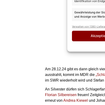
Identifikation von Endg
Gewährleistung der Si
und Anzeige von Werbu
Verwalten von 1380-Liefer
Akzepti
Am 28.12.24 gibt es dann gleich v
ausstrahlt, kommt im MDR die
„Schla
im SWR wiederholt wird und Stefan M
An Silvester dürfen sich Schlagerfa
Florian Silbereisen
freuen! Zeitglei
erneut von
Andrea Kiewel
und Johann