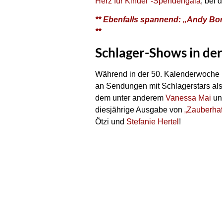
Herz für Kinder“-Spendengala
, bei
** Ebenfalls spannend: „Andy Borg 
**
Schlager-Shows in der
Während in der 50. Kalenderwoche k
an Sendungen mit Schlagerstars al
dem unter anderem
Vanessa Mai
u
diesjährige Ausgabe von
„Zauberhaf
Ötzi und
Stefanie Hertel
!