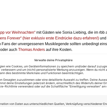
pp vor Weihnachten“
mit Gästen wie Sonia Liebing, die im rbb a
ens Forever“ (hier exklusiv erste Eindrücke dazu erfahren!)
und 
m Fans der unvergessenen Musiklegende sollten unbedingt ein
 oder auch
Thomas Anders
auf ihre Kosten.
oku “UDO!” versprechen neue Perspektiven auf die Musikleg
Verwalte deine Privatsphäre
en wie Cookies, um Geräteinformationen zu speichern und/oder darauf zuzugrei
 52. Kalenderwoche (24. bis 31.12.24)
 verbessern und um (nicht) personalisierte Werbung anzuzeigen. Wenn du nicht 
kann dies bestimmte Merkmale und Funktionen beeinträchtigen.
gibt es nochmal einige absolute Highlights. So zeigen der SWR
n Gesagten zuzustimmen oder eine detaillierte Auswahl zu treffen. Deine Auswah
st deine Einstellungen jederzeit ändern, einschließlich des Widerrufs deiner Ein
end am ersten Weihnachtstag im ZDF die
neueste Ausgabe der 
kie-Richtlinie verwendest oder auf die Schaltfläche "Einwilligung verwalten" am
s dann ihr Ex Florian Silbereisen, der mit dem „
Traumschiff“ n
ation von Daten aus unterschiedlichen Quellen, Verknüpfung verschiedener En