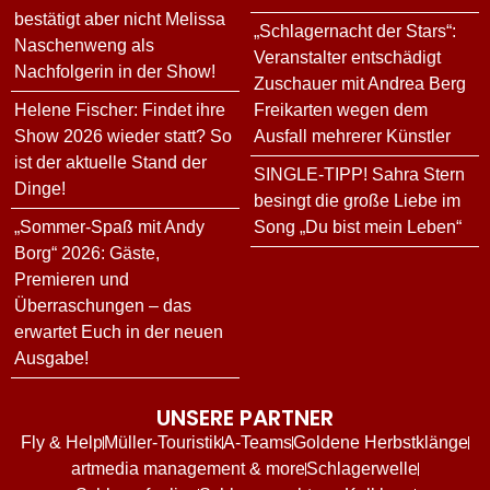
bestätigt aber nicht Melissa
„Schlagernacht der Stars“:
Naschenweng als
Veranstalter entschädigt
Nachfolgerin in der Show!
Zuschauer mit Andrea Berg
Helene Fischer: Findet ihre
Freikarten wegen dem
Show 2026 wieder statt? So
Ausfall mehrerer Künstler
ist der aktuelle Stand der
SINGLE-TIPP! Sahra Stern
Dinge!
besingt die große Liebe im
„Sommer-Spaß mit Andy
Song „Du bist mein Leben“
Borg“ 2026: Gäste,
Premieren und
Überraschungen – das
erwartet Euch in der neuen
Ausgabe!
UNSERE PARTNER
Fly & Help
Müller-Touristik
A-Teams
Goldene Herbstklänge
artmedia management & more
Schlagerwelle