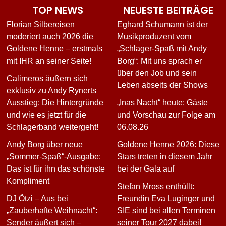
TOP NEWS
NEUESTE BEITRÄGE
Florian Silbereisen
Eghard Schumann ist der
moderiert auch 2026 die
Musikproduzent vom
Goldene Henne – erstmals
„Schlager-Spaß mit Andy
mit IHR an seiner Seite!
Borg“: Mit uns sprach er
über den Job und sein
Calimeros äußern sich
Leben abseits der Shows
exklusiv zu Andy Rynerts
Ausstieg: Die Hintergründe
„Inas Nacht“ heute: Gäste
und wie es jetzt für die
und Vorschau zur Folge am
Schlagerband weitergeht!
06.08.26
Andy Borg über neue
Goldene Henne 2026: Diese
„Sommer-Spaß“-Ausgabe:
Stars treten in diesem Jahr
Das ist für ihn das schönste
bei der Gala auf
Kompliment
Stefan Mross enthüllt:
DJ Ötzi – Aus bei
Freundin Eva Luginger und
„Zauberhafte Weihnacht“:
SIE sind bei allen Terminen
Sender äußert sich –
seiner Tour 2027 dabei!