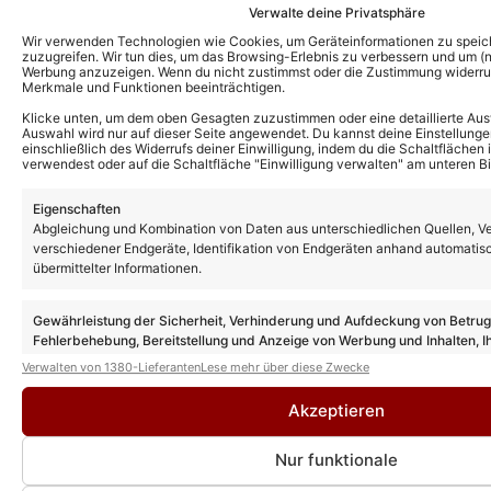
Schlagerpuls.com den Bereich Unterhaltung.
Verwalte deine Privatsphäre
Ob Reality, Telenovela oder Quiz-Shows – sie
Wir verwenden Technologien wie Cookies, um Geräteinformationen zu speic
zuzugreifen. Wir tun dies, um das Browsing-Erlebnis zu verbessern und um (ni
berichtet über die ganze Bandbreite des
Werbung anzuzeigen. Wenn du nicht zustimmst oder die Zustimmung widerruf
Merkmale und Funktionen beeinträchtigen.
deutschen Fernsehens.
» AUTORENPROFIL & ALLE ARTIKEL VON
Klicke unten, um dem oben Gesagten zuzustimmen oder eine detaillierte Aus
INA FIETHEN-DREWES
Auswahl wird nur auf dieser Seite angewendet. Du kannst deine Einstellunge
einschließlich des Widerrufs deiner Einwilligung, indem du die Schaltflächen 
verwendest oder auf die Schaltfläche "Einwilligung verwalten" am unteren Bi
Weitere Dschungel-News
Eigenschaften
Abgleichung und Kombination von Daten aus unterschiedlichen Quellen, V
verschiedener Endgeräte, Identifikation von Endgeräten anhand automatis
übermittelter Informationen.
Gewährleistung der Sicherheit, Verhinderung und Aufdeckung von Betru
Fehlerbehebung, Bereitstellung und Anzeige von Werbung und Inhalten, I
Entscheidungen zum Datenschutz speichern und übermitteln.
Verwalten von 1380-Lieferanten
Lese mehr über diese Zwecke
Akzeptieren
Dschungelcamp 2026: Beim Nachspiel
Nur funktionale
wird Gil Ofarim von den anderen
Kandidaten degradiert!