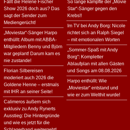
Fällt die Helene Fischer
So lange kämpfte der „Movie
Show 2026 doch aus? Das
Star“-Sänger gegen den
sagt der Sender zum
Krebs!!
Mediengerücht!
Im TV bei Andy Borg: Nicole
„Moviestar“-Sänger Harpo
richtet sich an Ralph Siegel
enthüllt: Album mit ABBA-
– mit emotionalen Worten
Mitgliedern Benny und Björn
„Sommer-Spaß mit Andy
war geplant! Darum kam es
Borg“: Kompletter
nie zustande!
Ablaufplan mit allen Gästen
Florian Silbereisen
und Songs am 08.08.2026
moderiert auch 2026 die
Harpo enthüllt: Wie
Goldene Henne – erstmals
„Moviestar“ entstand und
mit IHR an seiner Seite!
wie er zum Welthit wurde!
Calimeros äußern sich
exklusiv zu Andy Rynerts
Ausstieg: Die Hintergründe
und wie es jetzt für die
Schlagerband weitergeht!