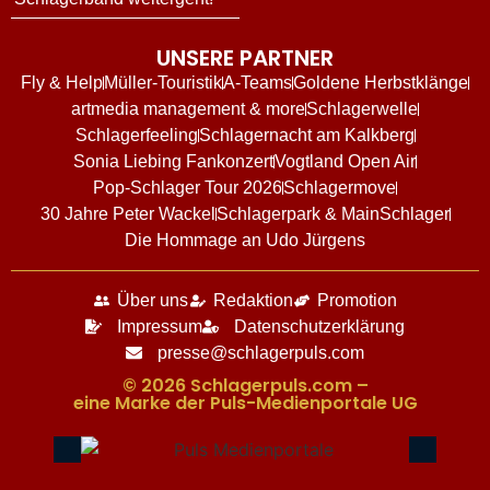
UNSERE PARTNER
Fly & Help
Müller-Touristik
A-Teams
Goldene Herbstklänge
artmedia management & more
Schlagerwelle
Schlagerfeeling
Schlagernacht am Kalkberg
Sonia Liebing Fankonzert
Vogtland Open Air
Pop-Schlager Tour 2026
Schlagermove
30 Jahre Peter Wackel
Schlagerpark & MainSchlager
Die Hommage an Udo Jürgens
Über uns
Redaktion
Promotion
Impressum
Datenschutzerklärung
presse@schlagerpuls.com
© 2026 Schlagerpuls.com –
eine Marke der Puls-Medienportale UG​