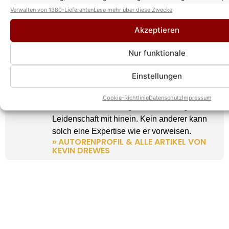
Entscheidungen zum Datenschutz speichern und übermitteln.
Verwalten von 1380-Lieferanten
Lese mehr über diese Zwecke
Akzeptieren
Nur funktionale
Kevin Drewes
CHEFREDAKTEUR
Einstellungen
Kevin Drewes ist seit über 10 Jahren im
Schlager unterwegs und bringt als
Cookie-Richtlinie
Datenschutz
Impressum
Chefredakteur seine ganze Erfahrung und
Leidenschaft mit hinein. Kein anderer kann
solch eine Expertise wie er vorweisen.
» AUTORENPROFIL & ALLE ARTIKEL VON
KEVIN DREWES