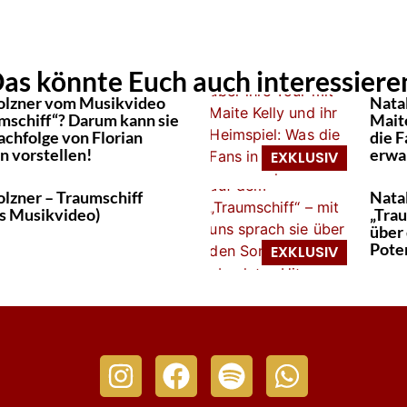
as könnte Euch auch interessiere
olzner vom Musikvideo
Natal
umschiff“? Darum kann sie
Mait
achfolge von Florian
die 
n vorstellen!
erwa
olzner – Traumschiff
Nata
es Musikvideo)
„Trau
über 
Poten