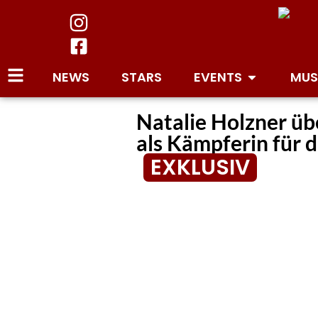
NEWS
STARS
EVENTS
MUS
Natalie Holzner übe
als Kämpferin für d
EXKLUSIV