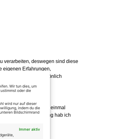
u verarbeiten, deswegen sind diese
re eigenen Erfahrungen,
lisch, aber auch persönlich
fen. Wir tun dies, um
zustimmst oder die
l wird nur auf dieser
lt davon, dass es auch einmal
willigung, indem du die
 unteren Bildschirmrand
ür dich da ist. Den Song hab ich
Immer aktiv
ntschluss geführt?
dgeräte,