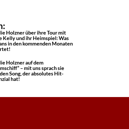
n:
ie Holzner über ihre Tour mit
e Kelly und ihr Heimspiel: Was
Fans in den kommenden Monaten
rtet!
lie Holzner auf dem
mschiff“ – mit uns sprach sie
den Song, der absolutes Hit-
zial hat!