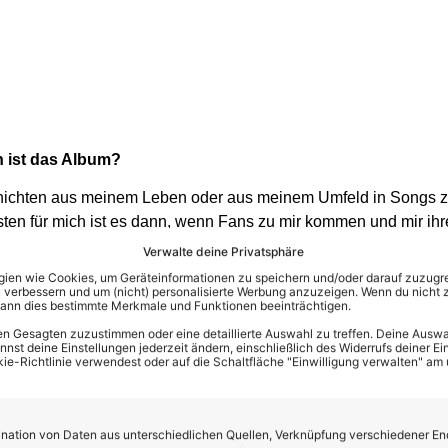
h ist das Album?
chichten aus meinem Leben oder aus meinem Umfeld in Songs z
sten für mich ist es dann, wenn Fans zu mir kommen und mir ih
ählen. Da merke ich auch, wie ich mich mit jedem Album musika
Verwalte deine Privatsphäre
 dass meine Fans mit mir mit ‚wachsen‘.“
en wie Cookies, um Geräteinformationen zu speichern und/oder darauf zuzugrei
 verbessern und um (nicht) personalisierte Werbung anzuzeigen. Wenn du nicht 
kann dies bestimmte Merkmale und Funktionen beeinträchtigen.
eschichte hinter dem Song „Schmetterling im Dunkeln“?
n Gesagten zuzustimmen oder eine detaillierte Auswahl zu treffen. Deine Auswah
r der persönlichsten und emotionalsten auf dem Album. Er erzäh
st deine Einstellungen jederzeit ändern, einschließlich des Widerrufs deiner Ein
kie-Richtlinie verwendest oder auf die Schaltfläche "Einwilligung verwalten" am
, dass aber immer jemand da ist, der dich da herausholt und f
ngwritern geschrieben, wie bei ‚Besser ohne dich‘.“
en, dass es dein letztes Album sein wird. Was hat zu dem E
ation von Daten aus unterschiedlichen Quellen, Verknüpfung verschiedener En