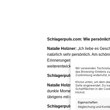
Schlagerpuls.com: Wie persönlic
Natalie Holzner:
„Ich liebe es Ges
natürlich sehr persönlich. Am schön
Erinnerungen zu meinen Liedern erz
weiterentwickle und finde es schön,
Wir verwenden Technologi
das Browsing-Erlebnis zu
Zustimmung widerrufst, 
Schlagerpuls.com: Was ist die G
Klicke unten, um dem obe
Natalie Holzner:
„Der Song ist eine
Seite angewendet. Du kann
Schaltflächen in der Coo
dunkle Momente im Leben geben kann
klickst.
übrigens mit den gleichen beiden So
Eigenschaften
Schlagerpuls.com: Ich habe geles
Abgleichung und Kombin