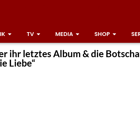
IK
TV
MEDIA
SHOP
SE
r ihr letztes Album & die Botscha
ie Liebe“