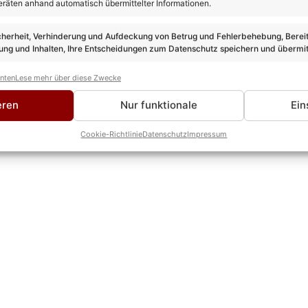
eräten anhand automatisch übermittelter Informationen.
rade viele beschäftigt, aber wie angekündigt, werde ich meine 
ormieren. Jetzt freue ich mich auf mein Album und darauf ganz v
cherheit, Verhinderung und Aufdeckung von Betrug und Fehlerbehebung, Bereit
ng und Inhalten, Ihre Entscheidungen zum Datenschutz speichern und übermit
anten
Lese mehr über diese Zwecke
eren
Nur funktionale
Ein
Cookie-Richtlinie
Datenschutz
Impressum