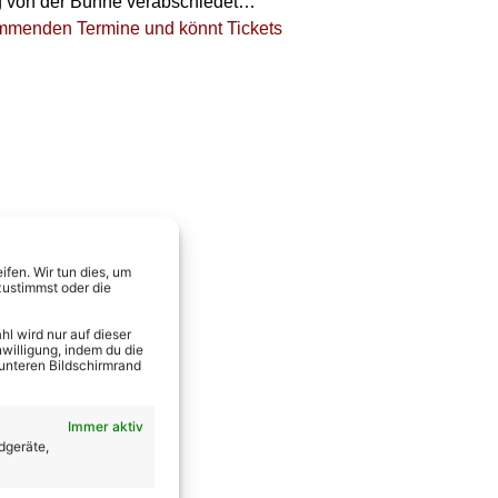
tig von der Bühne verabschiedet…
kommenden Termine und könnt Tickets
fen. Wir tun dies, um
zustimmst oder die
l wird nur auf dieser
willigung, indem du die
 unteren Bildschirmrand
Immer aktiv
dgeräte,