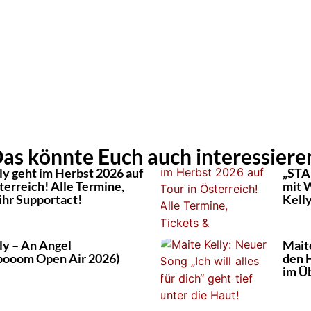
as könnte Euch auch interessiere
ly geht im Herbst 2026 auf
„STA
terreich! Alle Termine,
mit 
ihr Supportact!
Kelly
ly – An Angel
Maite
booom Open Air 2026)
den 
im Ü