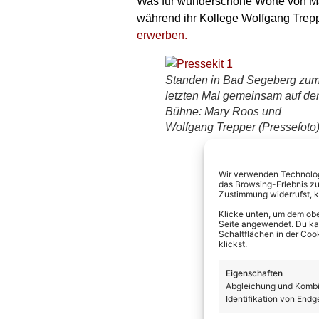
Was für wunderschöne Worte von Mait
während ihr Kollege Wolfgang Trepp
erwerben.
Standen in Bad Segeberg zu
letzten Mal gemeinsam auf de
Bühne: Mary Roos und
Wolfgang Trepper (Pressefoto
Wir verwenden Technologi
das Browsing-Erlebnis zu
Zustimmung widerrufst, 
Klicke unten, um dem obe
Seite angewendet. Du kann
Schaltflächen in der Coo
klickst.
Eigenschaften
Abgleichung und Kombin
Identifikation von Endg