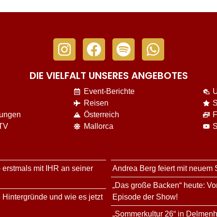
DIE VIELFALT UNSERES ANGEBOTES
Event-Berichte
U
Reisen
S
nungen
Österreich
F
 TV
Mallorca
S
 erstmals mit IHR an seiner
Andrea Berg feiert mit neuem
„Das große Backen“ heute: Vor
 Hintergründe und wie es jetzt
Episode der Show!
„Sommerkultur 26“ in Delmenh