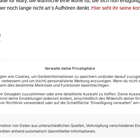
e für Mary, die wahrliche eine Ikone ist, die sich nun endgül
er noch lange nicht an’s Aufhören denkt.
Hier seht ihr seine 
m
r
)
Verwalte deine Privatsphäre
en wie Cookies, um Geräteinformationen zu speichern und/oder darauf zuzugrei
 verbessern und um (nicht) personalisierte Werbung anzuzeigen. Wenn du nicht 
kann dies bestimmte Merkmale und Funktionen beeinträchtigen.
n Gesagten zuzustimmen oder eine detaillierte Auswahl zu treffen. Deine Auswah
st deine Einstellungen jederzeit ändern, einschließlich des Widerrufs deiner Ein
kie-Richtlinie verwendest oder auf die Schaltfläche "Einwilligung verwalten" am
ation von Daten aus unterschiedlichen Quellen, Verknüpfung verschiedener En
eräten anhand automatisch übermittelter Informationen.