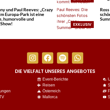
ny und Paul Reeves: „Crazy
Ross
m Europa-Park ist eine
schön
e, humorvolle und
Summ
 Show!
DIE VIELFALT UNSERES ANGEBOTES
Event-Berichte
U
Reisen
S
nungen
Österreich
F
 TV
Mallorca
S