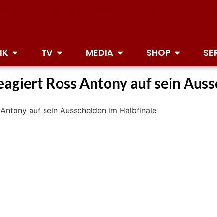
IK
TV
MEDIA
SHOP
SE
reagiert Ross Antony auf sein Aus