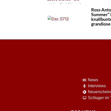
Ross Anto
Summer“ i
knallbunt
grandiose
News
Interviews
Neuerschei
Schlager im