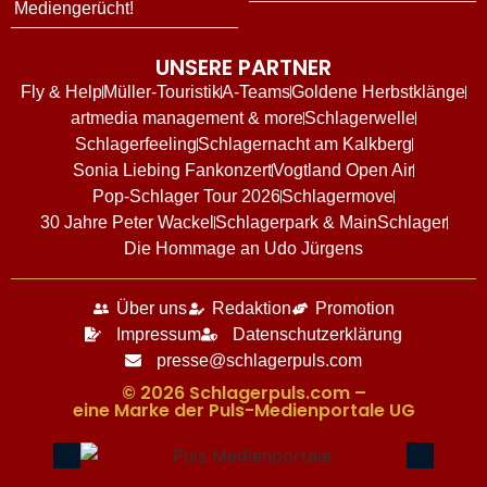
Mediengerücht!
UNSERE PARTNER
Fly & Help
Müller-Touristik
A-Teams
Goldene Herbstklänge
artmedia management & more
Schlagerwelle
Schlagerfeeling
Schlagernacht am Kalkberg
Sonia Liebing Fankonzert
Vogtland Open Air
Pop-Schlager Tour 2026
Schlagermove
30 Jahre Peter Wackel
Schlagerpark & MainSchlager
Die Hommage an Udo Jürgens
Über uns
Redaktion
Promotion
Impressum
Datenschutzerklärung
presse@schlagerpuls.com
© 2026 Schlagerpuls.com –
eine Marke der Puls-Medienportale UG​