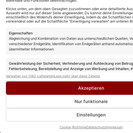
Merkmale und Funktionen beeinträchtigen.
Klicke unten, um dem oben Gesagten zuzustimmen oder eine detaillierte Aus
Auswahl wird nur auf dieser Seite angewendet. Du kannst deine Einstellunge
Kaisermania 2026 nicht im TV! Warum die
einschließlich des Widerrufs deiner Einwilligung, indem du die Schaltflächen 
Ausstrahlung entfällt!
verwendest oder auf die Schaltfläche "Einwilligung verwalten" am unteren Bi
Eigenschaften
Abgleichung und Kombination von Daten aus unterschiedlichen Quellen, V
Kaisermania 2026 Setliste: Diese Songs
verschiedener Endgeräte, Identifikation von Endgeräten anhand automatis
singt Roland Kaiser bei seinen Dresden-
übermittelter Informationen.
Konzerten
Gewährleistung der Sicherheit, Verhinderung und Aufdeckung von Betru
Fehlerbehebung, Bereitstellung und Anzeige von Werbung und Inhalten, I
Roland Kaiser Musical „Santa Maria“:
Entscheidungen zum Datenschutz speichern und übermitteln.
Verwalten von 1382-Lieferanten
Lese mehr über diese Zwecke
Tickets und alle Termine der Tour 2026
Akzeptieren
Nur funktionale
Einstellungen
Cookie-Richtlinie
Datenschutz
Impressum