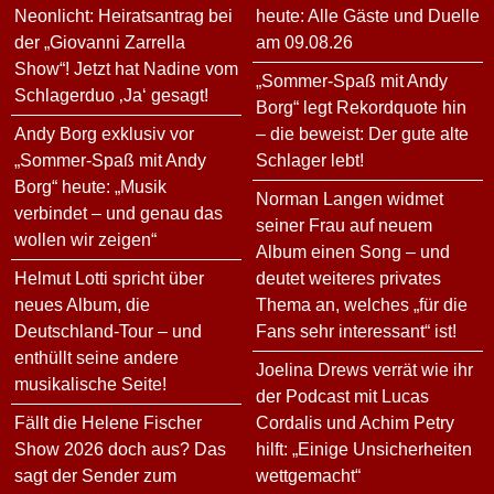
Neonlicht: Heiratsantrag bei
heute: Alle Gäste und Duelle
der „Giovanni Zarrella
am 09.08.26
Show“! Jetzt hat Nadine vom
„Sommer-Spaß mit Andy
Schlagerduo ‚Ja‘ gesagt!
Borg“ legt Rekordquote hin
Andy Borg exklusiv vor
– die beweist: Der gute alte
„Sommer-Spaß mit Andy
Schlager lebt!
Borg“ heute: „Musik
Norman Langen widmet
verbindet – und genau das
seiner Frau auf neuem
wollen wir zeigen“
Album einen Song – und
Helmut Lotti spricht über
deutet weiteres privates
neues Album, die
Thema an, welches „für die
Deutschland-Tour – und
Fans sehr interessant“ ist!
enthüllt seine andere
Joelina Drews verrät wie ihr
musikalische Seite!
der Podcast mit Lucas
Fällt die Helene Fischer
Cordalis und Achim Petry
Show 2026 doch aus? Das
hilft: „Einige Unsicherheiten
sagt der Sender zum
wettgemacht“