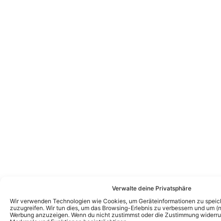
Das könnte Euch auch interessieren:
Verwalte deine Privatsphäre
„Schlagernacht der Stars“ in Wiesmoor
2027 mit Thomas Anders – und auch
Wir verwenden Technologien wie Cookies, um Geräteinformationen zu speic
zuzugreifen. Wir tun dies, um das Browsing-Erlebnis zu verbessern und um (ni
DIESE Acts sind dabei
Werbung anzuzeigen. Wenn du nicht zustimmst oder die Zustimmung widerruf